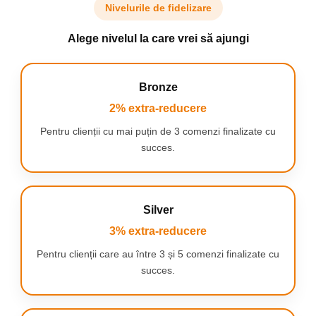
Nivelurile de fidelizare
Alege nivelul la care vrei să ajungi
Bronze
2% extra-reducere
Pentru clienții cu mai puțin de 3 comenzi finalizate cu
succes.
Silver
3% extra-reducere
AJUSTARE LA ANATOMIA CORPULUI
Pentru clienții care au între 3 și 5 comenzi finalizate cu
Indiferent de forma corpului dumneavoastra
, arcurile care
absorb socul se adapteaza formei acestuia. Acest lucru inseamna
succes.
ca
poti fi sigur
ca primesti
sprijin si confort adecvat in timpul
mersului.
Indiferent daca esti un ciclist incepator sau un veteran pe