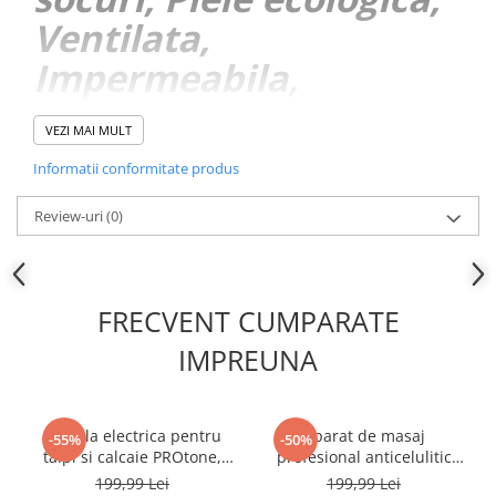
Ventilata,
Impermeabila,
Compatibilitate
VEZI MAI MULT
Universala, 25cm X
Informatii conformitate produs
20cm X 6cm, Negru
Review-uri
(0)
FRECVENT CUMPARATE
IMPREUNA
Set Pila electrica pentru
Aparat de masaj
-55%
-50%
talpi si calcaie PROtone,
profesional anticelulitic
Display digital, Acumulator
NewEvo, Cu 8 Capete de
199,99 Lei
199,99 Lei