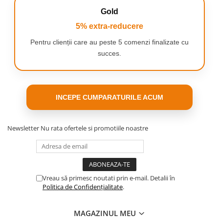
doua roti, arcurile amortizoarelor sunt o investitie in
Gold
confortul si siguranta ta.
Uitati de durere si disconfort in timp
5% extra-reducere
ce mergeti si bucurati-va din plin de
Pentru clienții care au peste 5 comenzi finalizate cu
aventurile cu bicicleta. Simtiti
succes.
diferenta acum!
SETUL CONTINE
Sa de bicicleta
INCEPE CUMPARATURILE ACUM
Newsletter
Nu rata ofertele si promotiile noastre
Vreau să primesc noutati prin e-mail. Detalii în
Politica de Confidențialitate
.
MAGAZINUL MEU