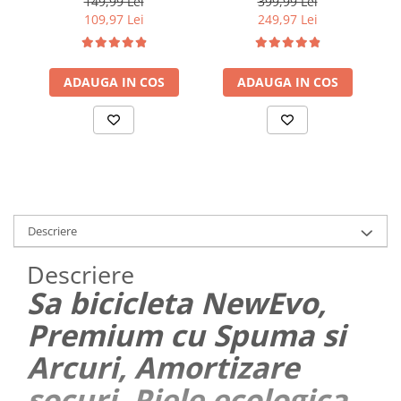
149,99 Lei
399,99 Lei
motocicleta, trotineta 4 in
1,Instrumente
109,97 Lei
249,97 Lei
1 stop spate,
profesionale
telecomanda wireless,
multifunctionale,
Am
senzor frana, 3 sunete
vanatoare, drumetii,
alarma, reincarcabil USB,
ADAUGA IN COS
alpinism si aventuri in
ADAUGA IN COS
4.5 x 4.5 x 3 cm, Negru
aer liber, Negru
Descriere
Descriere
Sa bicicleta NewEvo,
Premium cu Spuma si
Arcuri, Amortizare
socuri, Piele ecologica,