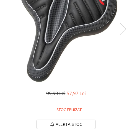
Pistoale de lipit
Perii de par electrice
Termometre bucatarie
Uscatoare de par
Tigai si Seturi
Unelte si aparate de masura
Uscatoare Rufe
Veioze si Lampi
Vopsele si Pigmenti
99,99 Lei
57,97 Lei
STOC EPUIZAT
ALERTA STOC