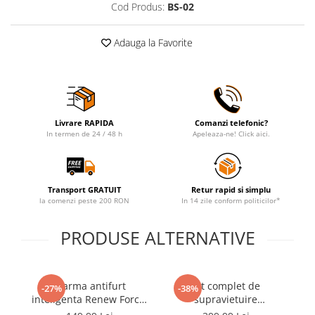
Cod Produs:
BS-02
Adauga la Favorite
Livrare RAPIDA
Comanzi telefonic?
In termen de 24 / 48 h
Apeleaza-ne! Click aici.
Transport GRATUIT
Retur rapid si simplu
la comenzi peste 200 RON
In 14 zile conform politicilor*
PRODUSE ALTERNATIVE
Alarma antifurt
Kit complet de
-27%
-38%
inteligenta Renew Force,
supravietuire
pentru bicicleta,
multifunctional 92 in
vi