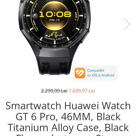
Pistoale de lipit
Perii de par electrice
Termometre bucatarie
Uscatoare de par
Tigai si Seturi
Unelte si aparate de masura
Uscatoare Rufe
Veioze si Lampi
Vopsele si Pigmenti
2.299,99 Lei
1.699,97 Lei
Smartwatch Huawei Watch
GT 6 Pro, 46MM, Black
Titanium Alloy Case, Black