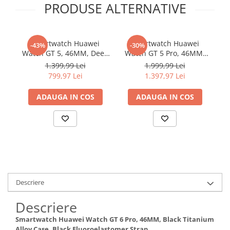
PRODUSE ALTERNATIVE
Smartwatch Huawei
Smartwatch Huawei
-43%
-30%
Watch GT 5, 46MM, Deep
Watch GT 5 Pro, 46MM,
Tarnish Stainless Steel
Tarnish Titanium Case,
1.399,99 Lei
1.999,99 Lei
Case, Black
Black Fluoroelastomer
799,97 Lei
1.397,97 Lei
Fluoroelastomer Strap
Strap
ADAUGA IN COS
ADAUGA IN COS
Descriere
Descriere
Smartwatch Huawei Watch GT 6 Pro, 46MM, Black Titanium
Alloy Case, Black Fluoroelastomer Strap