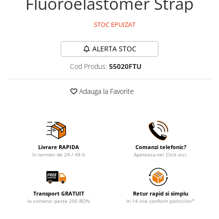
Fluoroelastomer Strap
STOC EPUIZAT
ALERTA STOC
Cod Produs:
55020FTU
Adauga la Favorite
Livrare RAPIDA
Comanzi telefonic?
In termen de 24 / 48 h
Apeleaza-ne! Click aici.
Transport GRATUIT
Retur rapid si simplu
la comenzi peste 200 RON
In 14 zile conform politicilor*