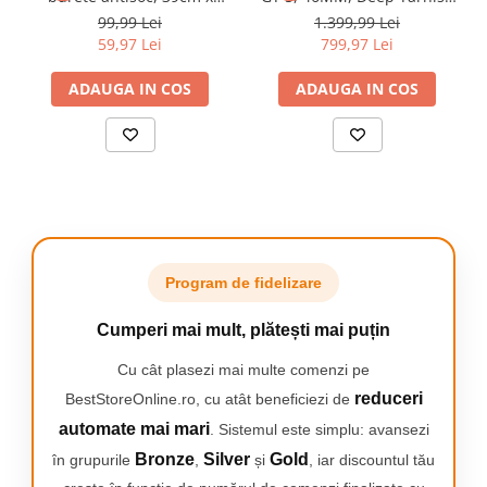
Ciclism - Treci de barierele vantului
30cm x 2cm, fermoar,
Stainless Steel Case, Black
99,99 Lei
1.399,99 Lei
Strada | Expeditii | Recreere
14"-15.6", Negru
Fluoroelastomer Strap
59,97 Lei
799,97 Lei
ADAUGA IN COS
ADAUGA IN COS
Pedaleaza mai inteligent, antreneaza-te mai intens.
Program de fidelizare
Acceseaza date la nivel profesional privind ritmul cardiac, viteza,
distanta si multe altele - direct de pe incheietura mainii.
Cumperi mai mult, plătești mai puțin
Conecteaza-te la senzori avansati monitorizeaza indicatorii FTP si
antreneaza-te stiintific pentru a-ti depasi performantele.
Cu cât plasezi mai multe comenzi pe
reduceri
BestStoreOnline.ro, cu atât beneficiezi de
automate mai mari
. Sistemul este simplu: avansezi
Bronze
Silver
Gold
în grupurile
,
și
, iar discountul tău