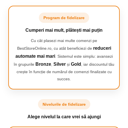
Camping
Centuri de Slabit
Program de fidelizare
Componente si Piese Biciclete
Cumperi mai mult, plătești mai puțin
Huse protectie biciclete
Lumini bicicleta
Cu cât plasezi mai multe comenzi pe
reduceri
BestStoreOnline.ro, cu atât beneficiezi de
Rucsacuri
automate mai mari
. Sistemul este simplu: avansezi
TV, Audio-Video & Foto
Bronze
Silver
Gold
în grupurile
,
și
, iar discountul tău
Accesorii foto & video
crește în funcție de numărul de comenzi finalizate cu
Binocluri
succes.
Boxe Portabile
Casti Wireless
Dispozitive Spionaj
COMODITATE
Nivelurile de fidelizare
Videoproiectoare
Designul subtire al husei face posibila folosirea acesteia
Alege nivelul la care vrei să ajungi
independent ca geanta pentru laptop, dar si ca husa in care
punem computerul inainte de a-l pune intr-o geanta sau rucsac.