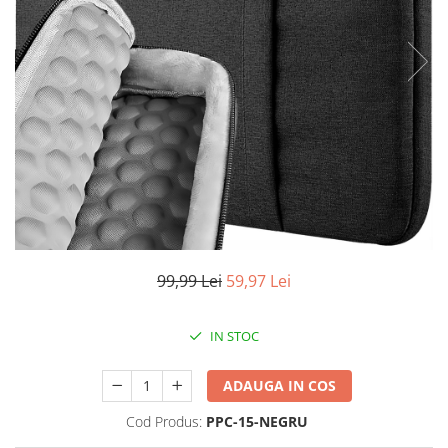
Accesorii auto interioare
Aspiratoare Auto
Produse Cosmetica Auto
Scule auto
Casa, Gradina & Bricolaj
Accesorii mese si scaune
Accesorii prize si intrerupatoare
Becuri
Clesti si Patenti
99,99 Lei
59,97 Lei
Corpuri de iluminat interior
Covorase Baie
IN STOC
Dulapuri Textile
Echipamente protectia muncii
ADAUGA IN COS
Folii si pungi alimentare
Cod Produs:
PPC-15-NEGRU
Frapiere si Clesti Gheata