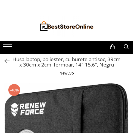
Toate Produsele
Accesorii aparate climatizare
Accesorii console gaming
Accesorii si Piese Aspiratoare
Aspiratoare Universale
Husa laptop, poliester, cu burete antisoc, 39cm
x 30cm x 2cm, fermoar, 14"-15.6", Negru
Dyson
NewEvo
iRobot Roomba
Karcher Parkside
-40%
Philips
Tefal Rowenta X-Force Flex
Xiaomi Roborock
Aspiratoare
Auto Moto