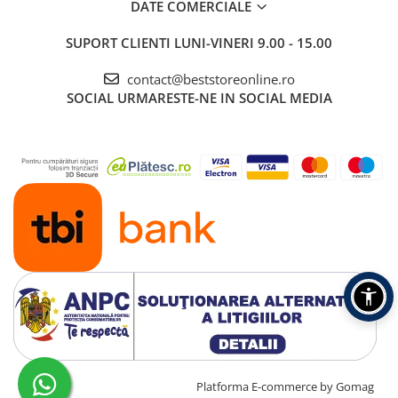
DATE COMERCIALE
Oprire automata
Pentru linistea ta, fierul de calcat cu
SUPORT CLIENTI
LUNI-VINERI 9.00 - 15.00
abur se opreste automat dupa 8
minute.
contact@beststoreonline.ro
SOCIAL
URMARESTE-NE IN SOCIAL MEDIA
Sistem de
detartrare
QuickCalc
Release
Functia de
detartrare rapida
ajuta la mentinerea
performantei de
varf prin
indepartarea
depunerilor de
Creat cu ❤ și cu 🧠 de TrifanDan.ro
Platforma E-commerce by Gomag