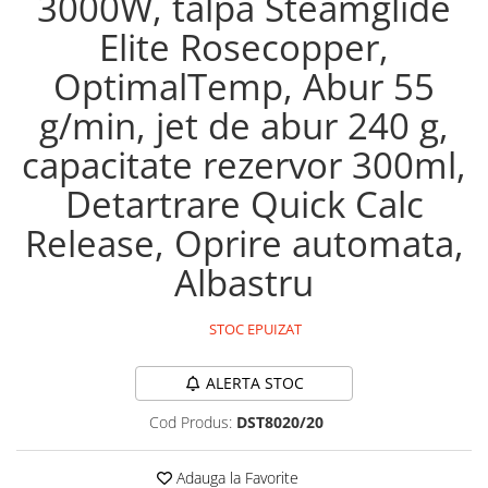
3000W, talpa Steamglide
Maturi, mopuri si galeti
Elite Rosecopper,
Organizare si depozitare
OptimalTemp, Abur 55
Pistoale de lipit
g/min, jet de abur 240 g,
Termometre bucatarie
capacitate rezervor 300ml,
Tigai si Seturi
Unelte si aparate de masura
Detartrare Quick Calc
Uscatoare Rufe
Release, Oprire automata,
Veioze si Lampi
Albastru
Vopsele si Pigmenti
Console, Jocuri & Accesorii
STOC EPUIZAT
Electrocasnice & Climatizare
Aparate de vidat
ALERTA STOC
Aspiratoare
Cod Produs:
DST8020/20
Blendere & Tocatoare
Adauga la Favorite
Fiare, statii & aparate de calcat cu