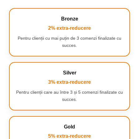
Bronze
2% extra-reducere
Talpa SteamGlide
Elite
Pentru clienții cu mai puțin de 3 comenzi finalizate cu
succes.
Glisati usor peste
cute cu talpa
SteamGlide Elite
extrem de neteda,
care este delicata
Silver
cu hainele dvs.
3% extra-reducere
Talpa SteamGlide
Elite foarte neteda
Pentru clienții care au între 3 și 5 comenzi finalizate cu
este durabila,
succes.
rezistenta la
zgarieturi si usor de
curatat.
Gold
Jet de abur vertical
5% extra-reducere