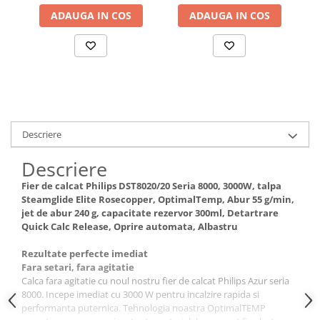
talpa monotemp,
murdara 1.5L, perii 8/15
Dispozitive si Accesorii medicale
autonomie 6 minute,
ADAUGA IN COS
cm, accesoriu spatii
ADAUGA IN COS
de uz casnic
albastru & gri
inguste & incaltaminte,
auto cl
Epilatoare
Irigatoare Bucale
Perii de par electrice
Uscatoare de par
Ingrijire tesaturi
Descriere
Produse Mercerie
Descriere
Jucarii, Copii & Bebe
Fier de calcat Philips DST8020/20 Seria 8000, 3000W, talpa
Jucarii Creative
Steamglide Elite Rosecopper, OptimalTemp, Abur 55 g/min,
jet de abur 240 g, capacitate rezervor 300ml, Detartrare
Lampi de Veghe Copii
Quick Calc Release, Oprire automata, Albastru
Seturi Pictura si Desen
Rezultate perfecte imediat
Vehicule si jucarii cu telecomanda
Fara setari, fara agitatie
Laptop, Tablete & Telefoane
Calca fara agitatie cu noul nostru fier de calcat Philips Azur seria
8000. Incepe imediat cu 3000 W pentru incalzire rapida si
Genti laptop
performanta puternica. Tehnologia noastra OptimalTEMP