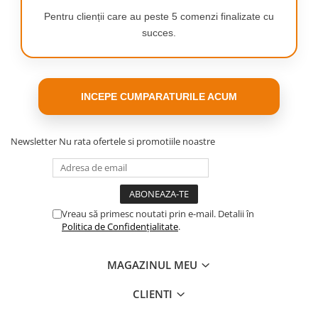
Functia de calcat cu jet de abur vertical
Pentru clienții care au peste 5 comenzi finalizate cu
iti permite sa reimprospatezi hainele
succes.
direct pe umeras si sa indepartezi
cutele de pe perdele cand sunt
agatate. Nu iti trebuie o masa de
calcat.
INCEPE CUMPARATURILE ACUM
Newsletter
Nu rata ofertele si promotiile noastre
Rezervor de apa
de 300 ml
Sunt necesare mai
putine reumpleri
datorita
Vreau să primesc noutati prin e-mail. Detalii în
rezervorului de apa
Politica de Confidențialitate
.
mare, de 300 ml.
Astfel, poti calca
MAGAZINUL MEU
mai multe haine
odata.
CLIENTI