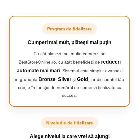
Jet de abur
puternic de 240 g
pentru netezirea
cutelor
incapatanate de pe
Program de fidelizare
toate articolele dvs.
de imbracaminte.
Cumperi mai mult, plătești mai puțin
Cu cât plasezi mai multe comenzi pe
Garantat fara arsuri
reduceri
BestStoreOnline.ro, cu atât beneficiezi de
O singura setare optima pentru toate
automate mai mari
. Sistemul este simplu: avansezi
materialele care pot fi calcate. Garantat
Bronze
Silver
Gold
în grupurile
,
și
, iar discountul tău
fara arsuri. Datorita tehnologiei
OptimalTEMP, garantam ca acest fier
crește în funcție de numărul de comenzi finalizate cu
de calcat nu va produce arsuri pe
succes.
niciun material ce poate fi calcat si poti
calca orice, de la blugi la matase, de la
in la casmir in siguranta, in orice
ordine, fara a astepta reglarea
temperaturii sau sortarea hainelor.
Nivelurile de fidelizare
Alege nivelul la care vrei să ajungi