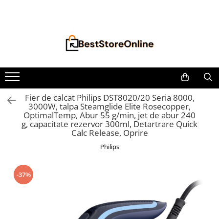
Toate Produsele
Accesorii aparate climatizare
Accesorii console gaming
Accesorii si Piese Aspiratoare
Aspiratoare Universale
Fier de calcat Philips DST8020/20 Seria 8000,
3000W, talpa Steamglide Elite Rosecopper,
Dyson
OptimalTemp, Abur 55 g/min, jet de abur 240
iRobot Roomba
g, capacitate rezervor 300ml, Detartrare Quick
Calc Release, Oprire
Karcher Parkside
Philips
Philips
Tefal Rowenta X-Force Flex
-37%
Xiaomi Roborock
Aspiratoare
Auto Moto