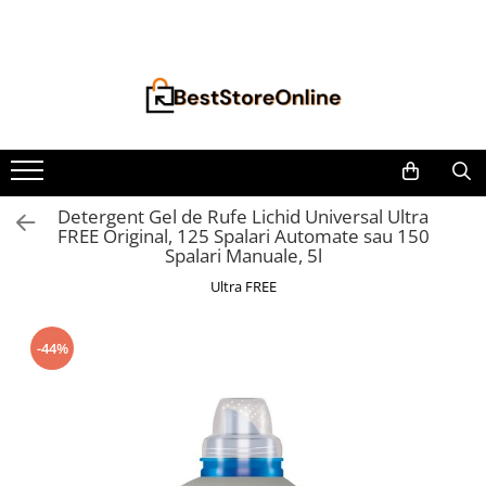
Toate Produsele
Accesorii aparate climatizare
Accesorii console gaming
Accesorii si Piese Aspiratoare
Aspiratoare Universale
Detergent Gel de Rufe Lichid Universal Ultra
FREE Original, 125 Spalari Automate sau 150
Dyson
Spalari Manuale, 5l
iRobot Roomba
Ultra FREE
Karcher Parkside
Philips
-44%
Tefal Rowenta X-Force Flex
Xiaomi Roborock
Aspiratoare
Auto Moto