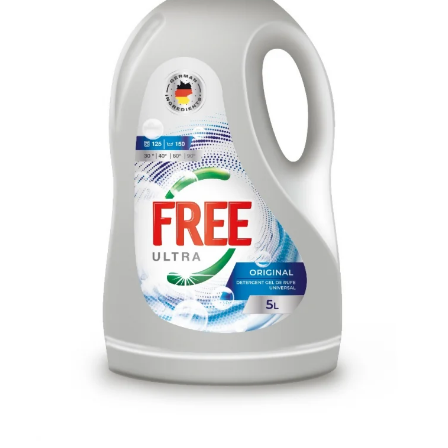
Accesorii auto interioare
Aspiratoare Auto
Produse Cosmetica Auto
Scule auto
Casa, Gradina & Bricolaj
Accesorii mese si scaune
Accesorii prize si intrerupatoare
Becuri
Clesti si Patenti
Corpuri de iluminat interior
Covorase Baie
Dulapuri Textile
Echipamente protectia muncii
Folii si pungi alimentare
Frapiere si Clesti Gheata