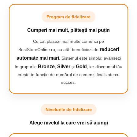
Smartwatch-uri
tesatura, temperatura recomandata de spalare variaza de la 30°
C la 90° C.
PC, Periferice & Software
Program de fidelizare
Dispozitive Spionaj
Recomandat pentru aproximativ:
- 125 spalari automate
Hub-uri
Cumperi mai mult, plătești mai puțin
- 150 spalari manuale.
Mini Imprimante
Cu cât plasezi mai multe comenzi pe
Organizatorare Cabluri
reduceri
BestStoreOnline.ro, cu atât beneficiezi de
Periferice
automate mai mari
. Sistemul este simplu: avansezi
Mouse
Bronze
Silver
Gold
în grupurile
,
și
, iar discountul tău
Mousepad
crește în funcție de numărul de comenzi finalizate cu
Tastaturi
succes.
Unitati optice externe
Rack Hard-disk
Sport & Travel
Nivelurile de fidelizare
Antifurt bicicleta
Alege nivelul la care vrei să ajungi
Aparate vibromasaj
Articole voiaj