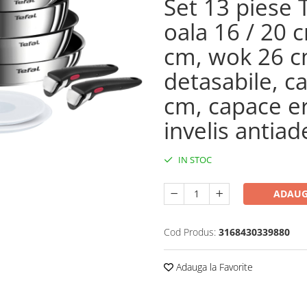
Set 13 piese 
oala 16 / 20 c
cm, wok 26 c
detasabile, ca
cm, capace er
invelis antiad
IN STOC
ADAUG
Cod Produs:
3168430339880
Adauga la Favorite