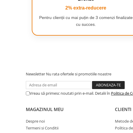
Camping
2% extra-reducere
Centuri de Slabit
Pentru clienții cu mai puțin de 3 comenzi finalizate
Componente si Piese Biciclete
cu succes.
Huse protectie biciclete
Lumini bicicleta
Rucsacuri
TV, Audio-Video & Foto
Accesorii foto & video
Newsletter
Nu rata ofertele si promotiile noastre
Binocluri
Boxe Portabile
Vreau să primesc noutati prin e-mail. Detalii în
Politica de C
Casti Wireless
Dispozitive Spionaj
MAGAZINUL MEU
CLIENTI
Videoproiectoare
Despre noi
Metode de
Termeni si Conditii
Politica d