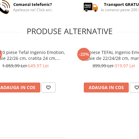
Comanzi telefonic?
Transport GRATU
Apeleaza-ne! Click aici.
la comenzi peste 200
PRODUSE ALTERNATIVE
 10 piese Tefal Ingenio Emotion,
Set 4 piese TEFAL Ingenio Em
%
-20%
gaie 22/26 cm, cratita 24 cm,
tigaie de 22/24/28 cm, ma
cioare 16/20 cm, capac ermetic
detasabil, invelis antiaderent,
1.059,99 Lei
649,97 Lei
399,99 Lei
319,97 Lei
cm, 2 manere detasabile, capac
Signal, inductie, arginti
sticla 24 cm
ADAUGA IN COS
ADAUGA IN COS