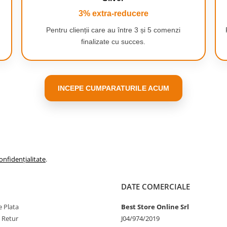
3% extra-reducere
Pentru clienții care au între 3 și 5 comenzi
finalizate cu succes.
Siguranta sporita
Manerul detasabil dispune
de un design rezistent si
poate suporta o greutate
INCEPE CUMPARATURILE ACUM
de pana la 10 kg.
onfidențialitate
.
DATE COMERCIALE
 Plata
Best Store Online Srl
e Retur
J04/974/2019