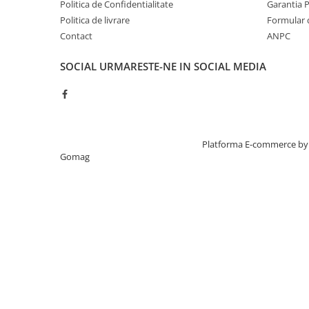
Politica de Confidentialitate
Garantia 
Politica de livrare
Formular 
Contact
ANPC
SOCIAL
URMARESTE-NE IN SOCIAL MEDIA
Creat cu ❤ și cu 🧠 de TrifanDan.ro
Platforma E-commerce by
Gomag