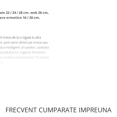
aie 22 / 24 / 28 cm, wok 26 cm,
pace ermetice 16 / 20 cm,
trece de la o tigaie la alta
or, poti servi direct pe masa sau
ui inteligent al vaselor, acestea
 bucataria ta. Ingenio Emotion
 ce invelisul antiaderent Titanium
ta.
FRECVENT CUMPARATE IMPREUNA