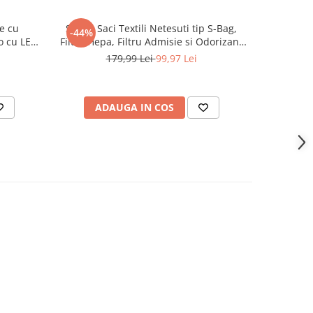
e cu
Set 12 Saci Textili Netesuti tip S-Bag,
Husa la
-44%
-40%
o cu LED,
Filtru Hepa, Filtru Admisie si Odorizant
antisoc, 
Auto 12V,
Aspirator, NewEvo®, Compatibili cu
179,99 Lei
99,97 Lei
ru
Philips, Electrolux si AEG
ADAUGA IN COS
AD