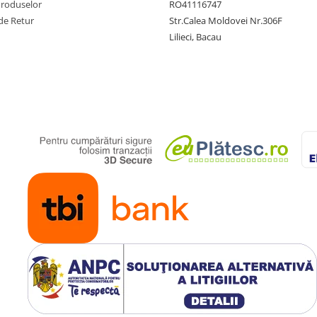
Produselor
RO41116747
de Retur
Str.Calea Moldovei Nr.306F
Lilieci, Bacau
Calitate si expertiza
Inventator al tigailor
antiaderente, Tefal isi
fabrica produsele cu un
nivel ridicat de calitate si
expertiza.