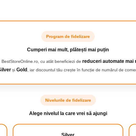
Program de fidelizare
Ingenio: inovatie in
bucatarie
Cu Ingenio poti gati pe
Cumperi mai mult, plătești mai puțin
plita, in cuptor, poti servi
direct pe masa sau sa
reduceri automate mai 
 BestStoreOnline.ro, cu atât beneficiezi de
depozitezi mancarea
ilver
Gold
și
, iar discountul tău crește în funcție de numărul de comen
ramasa in frigider. De
altfel, preparatul poate fi
reincalzit in acelasi vas fara
a mai fi nevoie sa-l
transferi.
Nivelurile de fidelizare
Alege nivelul la care vrei să ajungi
Silver