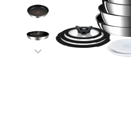
Accesorii auto interioare
Aspiratoare Auto
Produse Cosmetica Auto
Scule auto
Casa, Gradina & Bricolaj
Accesorii mese si scaune
Accesorii prize si intrerupatoare
Becuri
Clesti si Patenti
Corpuri de iluminat interior
Covorase Baie
Dulapuri Textile
Echipamente protectia muncii
Folii si pungi alimentare
Frapiere si Clesti Gheata