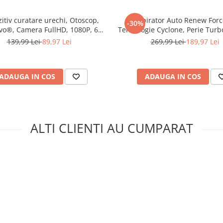
itiv curatare urechi, Otoscop,
Aspirator Auto Renew Forc
-30%
rat!
o®, Camera FullHD, 1080P, 6
Tehnologie Cyclone, Perie Turb
 direct pe masa sau sa depozitezi
mini LED, Incarcare USB-C,
Filtru HEPA, Alimentare Priza 
139,99 Lei
89,97 Lei
269,99 Lei
189,97 Lei
epozitarea vaselor unul peste
ctivitate iOS si Android, Alb
Accesorii Multiple, Neg
tentat ofera siguranta sporita si
e de 10 ani. Vasele sunt
groasa de aluminiu.
ADAUGA IN COS
ADAUGA IN COS
ALTI CLIENTI AU CUMPARAT