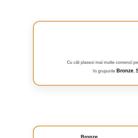
Smartwatch-uri
PC, Periferice & Software
Dispozitive Spionaj
Hub-uri
Mini Imprimante
Organizatorare Cabluri
Periferice
Cu cât plasezi mai multe comenzi pe
Mouse
Bronze
S
în grupurile
,
Mousepad
Tastaturi
Unitati optice externe
Rack Hard-disk
Sport & Travel
Antifurt bicicleta
Aparate vibromasaj
Articole voiaj
Bronze