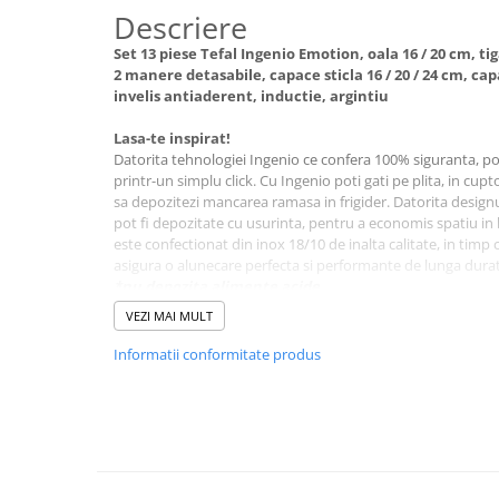
abur
Descriere
Generatoare Ozon
Set 13 piese Tefal Ingenio Emotion, oala 16 / 20 cm, tig
2 manere detasabile, capace sticla 16 / 20 / 24 cm, ca
Prajitoare de paine
invelis antiaderent, inductie, argintiu
Sandwich-maker
Lasa-te inspirat!
Ghiozdane si genti
Datorita tehnologiei Ingenio ce confera 100% siguranta, poti 
printr-un simplu click. Cu Ingenio poti gati pe plita, in cupt
Ingrijire personala & Cosmetice
sa depozitezi mancarea ramasa in frigider. Datorita designul
Periute de dinti electrice
pot fi depozitate cu usurinta, pentru a economis spatiu in
este confectionat din inox 18/10 de inalta calitate, in timp
Accesorii Periute de Dinti Electrice
asigura o alunecare perfecta si performante de lunga dura
Accesorii aparate de ras clasice
*nu depozita alimente acide
Accesorii aparate de ras electrice
VEZI MAI MULT
Aparate cosmetice
Informatii conformitate produs
Aparate de ras si tuns
Aparate masaj
Aparate pentru manichiura
pedichiura