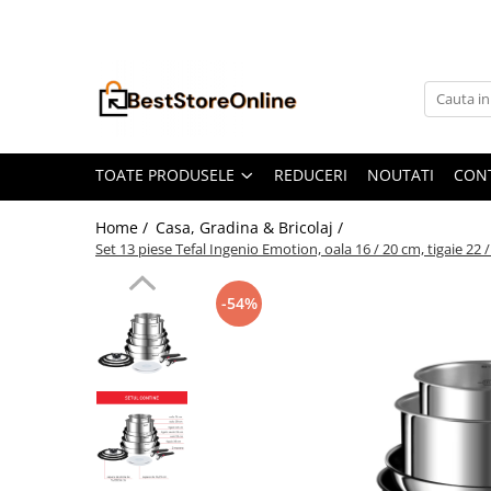
Toate Produsele
Accesorii aparate climatizare
Accesorii console gaming
Accesorii si Piese Aspiratoare
TOATE PRODUSELE
REDUCERI
NOUTATI
CON
Aspiratoare Universale
Home /
Casa, Gradina & Bricolaj /
Dyson
Set 13 piese Tefal Ingenio Emotion, oala 16 / 20 cm, tigaie 22 
iRobot Roomba
-54%
Karcher Parkside
Philips
Tefal Rowenta X-Force Flex
Xiaomi Roborock
Aspiratoare
Auto Moto