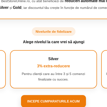
reduceri automate mai 
 BestStoreOnline.ro, cu atât beneficiezi de
i și seniori
ilver
Gold
și
, iar discountul tău crește în funcție de numărul de comen
Nivelurile de fidelizare
Alege nivelul la care vrei să ajungi
Silver
3% extra-reducere
Pentru clienții care au între 3 și 5 comenzi
finalizate cu succes.
INCEPE CUMPARATURILE ACUM