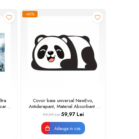
-40%
tra
Covor baie universal NewEvo,
scare
Antiderapant, Material Absorbant ,
logic
Uscare Rapida, 60 x 40 cm, Model
59,97 Lei
99,99 Lei
m,
Panda
ean
Adauga in cos