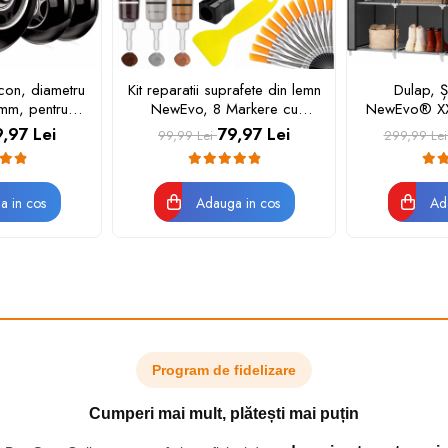
icon, diametru
Kit reparatii suprafete din lemn
Dulap, Și
1mm, pentru
NewEvo, 8 Markere cu
NewEvo® X
u sau scaune
Cerneala Uleioasa, 8
cm, Gardero
,97 Lei
79,97 Lei
99,99 Lei
299,99 Le
, Negru
Creioane Cerate, 12 Tuburi
Cadru Metal
Vopsea, 12 Pensule,
Bare pentru 
Ascutitoare
Rafturi, H
a in cos
Adauga in cos
Duble, Materi
Ad
Program de fidelizare
 AVANTAJELE PRODUSULUI
Cumperi mai mult, plătești mai puțin
 a pământului de diatomee