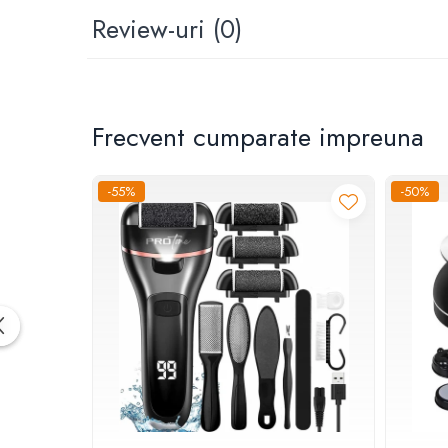
Dispozitive si Accesorii medicale
Review-uri
(0)
de uz casnic
Epilatoare
Irigatoare Bucale
Perii de par electrice
Frecvent cumparate impreuna
Uscatoare de par
Ingrijire tesaturi
-55%
-50%
Produse Mercerie
Jucarii, Copii & Bebe
Jucarii Creative
Lampi de Veghe Copii
Seturi Pictura si Desen
Vehicule si jucarii cu telecomanda
Laptop, Tablete & Telefoane
Genti laptop