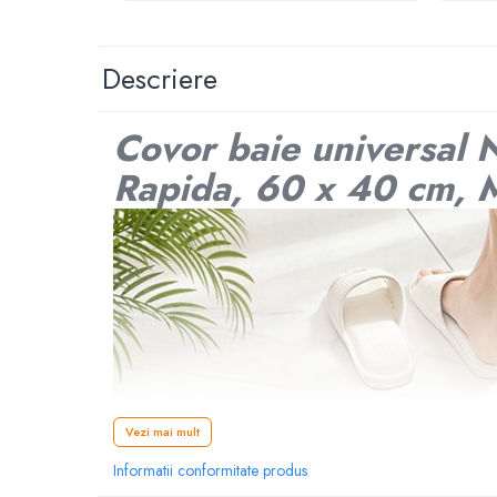
abur
Generatoare Ozon
Descriere
Prajitoare de paine
Sandwich-maker
Covor baie universal 
Ghiozdane si genti
Rapida, 60 x 40 cm, M
Ingrijire personala & Cosmetice
Periute de dinti electrice
Accesorii Periute de Dinti Electrice
Accesorii aparate de ras clasice
Accesorii aparate de ras electrice
Aparate cosmetice
Aparate de ras si tuns
Aparate masaj
Vezi mai mult
Aparate pentru manichiura
Informatii conformitate produs
pedichiura