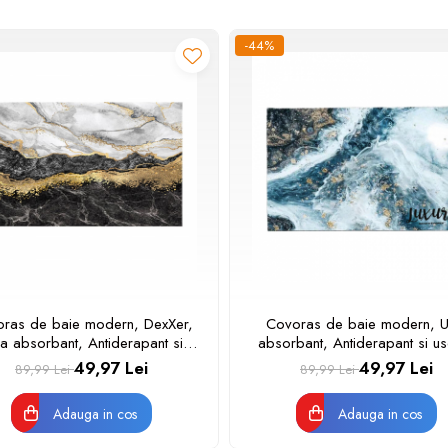
-44%
ras de baie modern, DexXer,
Covoras de baie modern, Ul
ra absorbant, Antiderapant si
absorbant, Antiderapant si u
are rapida, Model marmura,
rapida, Model marmura, Eco
49,97 Lei
49,97 Lei
89,99 Lei
89,99 Lei
gic usor de curatat, 50x80 cm,
usor de curatat, 50x80 c
Poliester/Rubber, Negru
Poliester/Rubber, Model Oc
Adauga in cos
Adauga in cos