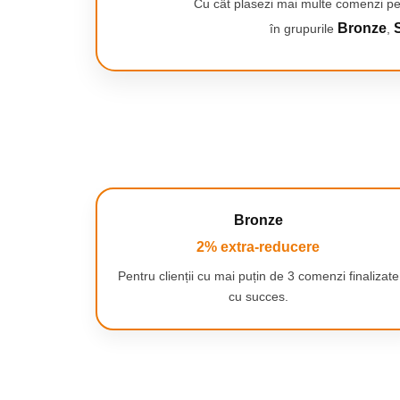
Cu cât plasezi mai multe comenzi pe
Uscare instantanee, nu este nevoie de spălare
Fund antiderapant din cauciuc rezistent - ideal pentru copi
Bronze
S
în grupurile
,
100% natural, fără substanțe chimice, sigur pentru piele
Ușor de curățat - ștergeți doar cu o cârpă umedă
Utilizare universală - nu doar pentru baie
Bronze
2% extra-reducere
Pentru clienții cu mai puțin de 3 comenzi finalizate
cu succes.