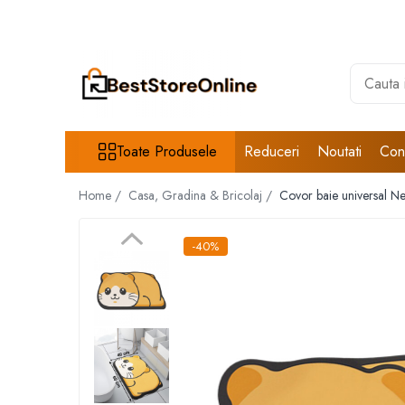
Toate Produsele
Accesorii aparate climatizare
Accesorii console gaming
Accesorii si Piese Aspiratoare
Toate Produsele
Reduceri
Noutati
Con
Aspiratoare Universale
Home /
Casa, Gradina & Bricolaj /
Covor baie universal N
Dyson
iRobot Roomba
-40%
Karcher Parkside
Philips
Tefal Rowenta X-Force Flex
Xiaomi Roborock
Aspiratoare
Auto Moto