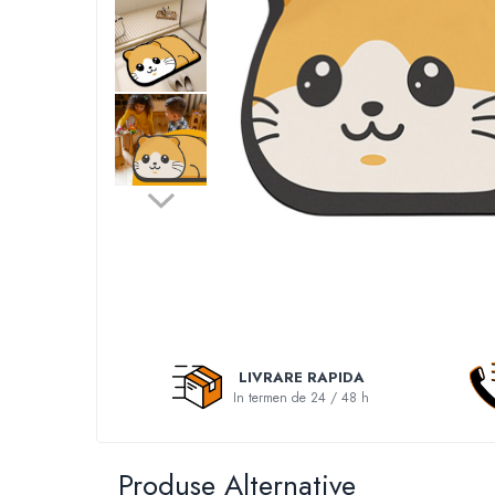
Accesorii auto interioare
Aspiratoare Auto
Produse Cosmetica Auto
Scule auto
Casa, Gradina & Bricolaj
Accesorii mese si scaune
Accesorii prize si intrerupatoare
Becuri
Clesti si Patenti
Corpuri de iluminat interior
Covorase Baie
LIVRARE RAPIDA
Dulapuri Textile
In termen de 24 / 48 h
Echipamente protectia muncii
Folii si pungi alimentare
Produse Alternative
Frapiere si Clesti Gheata