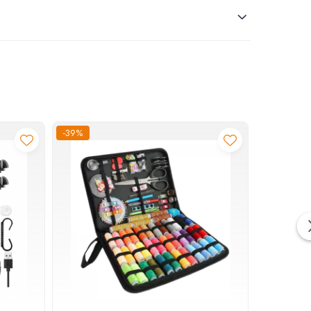
-39%
-40%