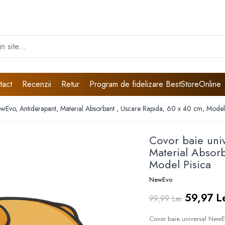
tact
Recenzii
Retur
Program de fidelizare BestStoreOnline
ewEvo, Antiderapant, Material Absorbant , Uscare Rapida, 60 x 40 cm, Model
Covor baie uni
Material Absor
Model Pisica
NewEvo
59,97 L
99,99 Lei
Covor baie universal NewE