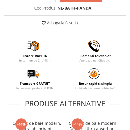
Cod Produs:
NE-BATH-PANDA
Adauga la Favorite
Livrare RAPIDA
Comanzi telefonic?
In termen de 24 / 48 h
Apeleaza-ne! Click aici.
Transport GRATUIT
Retur rapid si simplu
la comenzi peste 200 RON
In 14 zile conform politicilor*
PRODUSE ALTERNATIVE
Covoras de baie modern,
Covoras de baie modern,
Co
-44%
-44%
Ultra absorbant,
DexXer, Ultra absorbant,