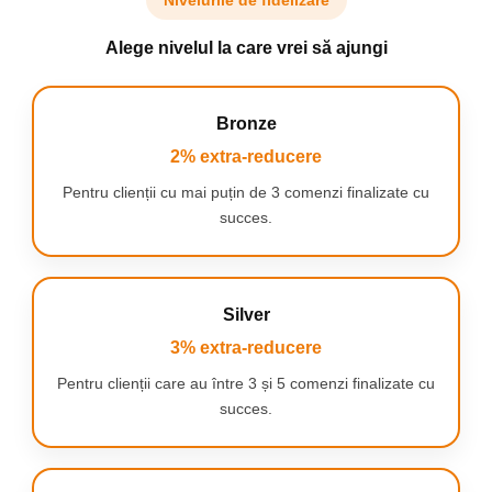
Nivelurile de fidelizare
Alege nivelul la care vrei să ajungi
Bronze
2% extra-reducere
Pentru clienții cu mai puțin de 3 comenzi finalizate cu
succes.
CALITATE ÎNALTĂ ȘI POTRIVIT
Silver
3% extra-reducere
PENTRU COPII
Pentru clienții care au între 3 și 5 comenzi finalizate cu
Covorașul a fost creat având în minte cei mai mici -
succes.
moale la atingere, dar stabil și durabil, fabricat
dintr-un material sigur pentru sănătate, fără fibre
care s-ar putea uza sau aduna praf. Adorabilul