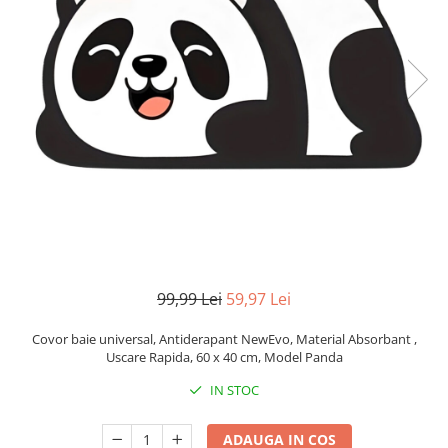
Pistoale de lipit
Perii de par electrice
Termometre bucatarie
Uscatoare de par
Tigai si Seturi
Unelte si aparate de masura
Uscatoare Rufe
Veioze si Lampi
Vopsele si Pigmenti
99,99 Lei
59,97 Lei
Covor baie universal, Antiderapant NewEvo, Material Absorbant ,
Uscare Rapida, 60 x 40 cm, Model Panda
IN STOC
ADAUGA IN COS