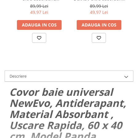
Antiderapant si uscare
Antiderapant si uscare
A
89,99 Lei
89,99 Lei
rapida, Model marmura,
rapida, Model marmura,
ra
49,97 Lei
49,97 Lei
Ecologic usor de curatat,
Ecologic usor de curatat,
Ec
50x80 cm,
50x80 cm,
ADAUGA IN COS
ADAUGA IN COS
Poliester/Rubber, Navy
Poliester/Rubber, Negru
Po
Descriere
Covor baie universal
NewEvo, Antiderapant,
Material Absorbant ,
Uscare Rapida, 60 x 40
cm, Model Panda