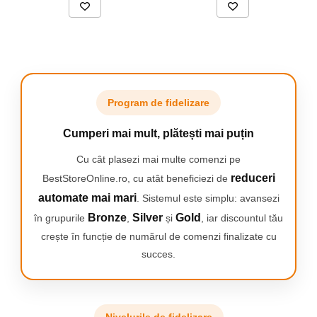
CARACTERISTICI PRINCIPALE /
Program de fidelizare
AVANTAJELE PRODUSULUI
Model dulce cu panda - încurajează copiii să fie independenți
Cumperi mai mult, plătești mai puțin
și să se joace în baie
Absorbție instantanee a apei - podea uscată în câteva
Cu cât plasezi mai multe comenzi pe
secunde
reduceri
BestStoreOnline.ro, cu atât beneficiezi de
Structură de diatomit - igienică, naturală și fără substanțe
chimice
automate mai mari
. Sistemul este simplu: avansezi
Bază antiderapantă - utilizare sigură chiar și pentru copiii mici
Bronze
Silver
Gold
în grupurile
,
și
, iar discountul tău
Ușor de curățat - nu necesită spălare, doar clătire sau ștergere
crește în funcție de numărul de comenzi finalizate cu
succes.