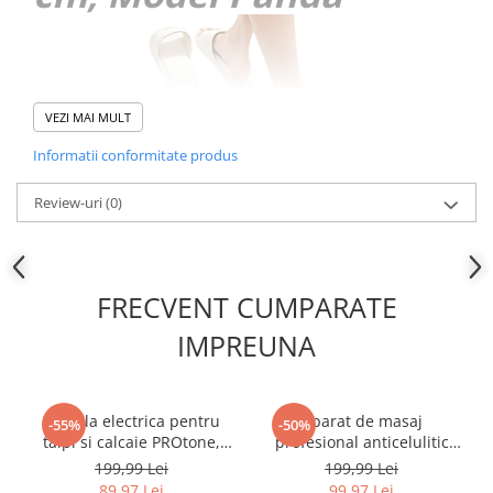
VEZI MAI MULT
Informatii conformitate produs
Review-uri
(0)
FRECVENT CUMPARATE
IMPREUNA
Set Pila electrica pentru
Aparat de masaj
-55%
-50%
talpi si calcaie PROtone,
profesional anticelulitic
Display digital, Acumulator
NewEvo, Cu 8 Capete de
COVOR DE BAIE ANTIDERAPANT
199,99 Lei
199,99 Lei
1200 mAh, 2 viteze, 2000
masaj, pentru Tonifiere,
89,97 Lei
99,97 Lei