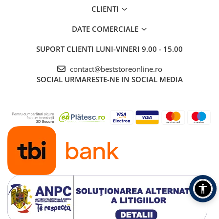
CLIENTI
Fără spălare, nicio problemă - clătiți pur și simplu
covorașul cu apă sau ștergeți-l cu o cârpă umedă.
DATE COMERCIALE
Datorită structurii unice a porilor, apa se evaporă
rapid, iar suprafața rămâne curată și uscată. Nu
SUPORT CLIENTI
LUNI-VINERI 9.00 - 15.00
absoarbe mirosurile, nu reține murdăria sau părul.
contact@beststoreonline.ro
SOCIAL
URMARESTE-NE IN SOCIAL MEDIA