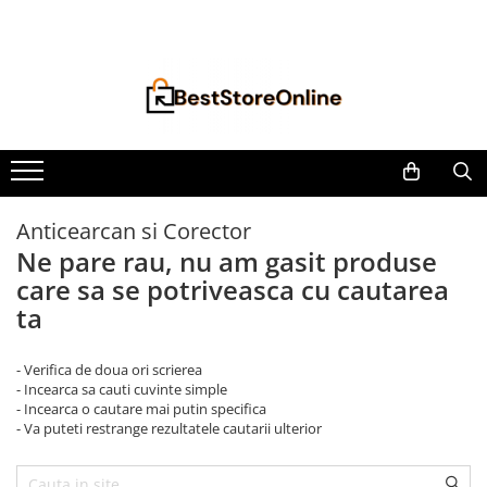
Toate Produsele
Accesorii aparate climatizare
Accesorii console gaming
Accesorii si Piese Aspiratoare
Aspiratoare Universale
Anticearcan si Corector
Dyson
Ne pare rau, nu am gasit produse
iRobot Roomba
care sa se potriveasca cu cautarea
Karcher Parkside
ta
Philips
Tefal Rowenta X-Force Flex
- Verifica de doua ori scrierea
- Incearca sa cauti cuvinte simple
Xiaomi Roborock
- Incearca o cautare mai putin specifica
- Va puteti restrange rezultatele cautarii ulterior
Aspiratoare
Auto Moto