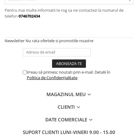
Accesorii auto interioare
Pentru mai multe informatii te rog sa ne contactezi la numarul de
Aspiratoare Auto
telefon
0746702434
Produse Cosmetica Auto
Scule auto
Casa, Gradina & Bricolaj
Newsletter
Nu rata ofertele si promotiile noastre
Accesorii mese si scaune
Accesorii prize si intrerupatoare
Becuri
Vreau să primesc noutati prin e-mail. Detalii în
Clesti si Patenti
Politica de Confidențialitate
.
Corpuri de iluminat interior
MAGAZINUL MEU
Covorase Baie
Dulapuri Textile
CLIENTI
Echipamente protectia muncii
DATE COMERCIALE
Folii si pungi alimentare
SUPORT CLIENTI
LUNI-VINERI 9.00 - 15.00
Frapiere si Clesti Gheata