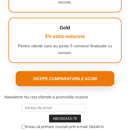
succes.
Iluminare uniformă -
datorită formei sale speciale, lampa va
ilumina cu precizie setul foto, scoțând în evidență toate
detaliile și nuanțele;
Control asupra culorii luminii
- tu decizi cum să-ți luminezi
spațiul de lucru;
Gold
Cap de lampă rotativ
- permițând reglarea perfectă a
5% extra-reducere
unghiului de incidență a luminii de la lampă, montat pe un
filet universal de 1/4"
Pentru clienții care au peste 5 comenzi finalizate cu
Suport de telefon pe un braț flexibil
- 150 mm lungime, cu
succes.
un interval de reglare a lățimii de 55 mm - 95 mm
INCEPE CUMPARATURILE ACUM
Newsletter
Nu rata ofertele si promotiile noastre
Vreau să primesc noutati prin e-mail. Detalii în