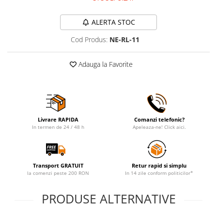
ALERTA STOC
Cod Produs:
NE-RL-11
Adauga la Favorite
Livrare RAPIDA
Comanzi telefonic?
In termen de 24 / 48 h
Apeleaza-ne! Click aici.
Transport GRATUIT
Retur rapid si simplu
la comenzi peste 200 RON
In 14 zile conform politicilor*
PRODUSE ALTERNATIVE