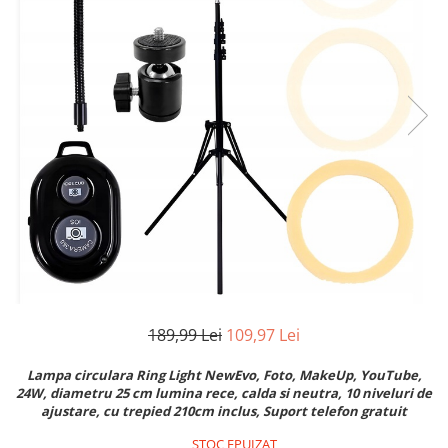
Pistoale de lipit
Perii de par electrice
Termometre bucatarie
Uscatoare de par
Tigai si Seturi
Unelte si aparate de masura
Uscatoare Rufe
Veioze si Lampi
Vopsele si Pigmenti
189,99 Lei
109,97 Lei
Lampa circulara Ring Light NewEvo, Foto, MakeUp, YouTube,
24W, diametru 25 cm lumina rece, calda si neutra, 10 niveluri de
ajustare, cu trepied 210cm inclus, Suport telefon gratuit
STOC EPUIZAT