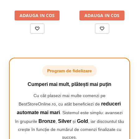
convorbire 12h, Microfon
baterie 60 ore, 10m, 13.6
Dual, Negru
grame, Buton mute, Negru
ADAUGA IN COS
ADAUGA IN COS
Program de fidelizare
Cumperi mai mult, plătești mai puțin
Cu cât plasezi mai multe comenzi pe
reduceri
BestStoreOnline.ro, cu atât beneficiezi de
automate mai mari
. Sistemul este simplu: avansezi
Bronze
Silver
Gold
în grupurile
,
și
, iar discountul tău
ILUMINARE PROFESIONALĂ
crește în funcție de numărul de comenzi finalizate cu
Lampa LED oferă lumină naturală, uniformă,
succes.