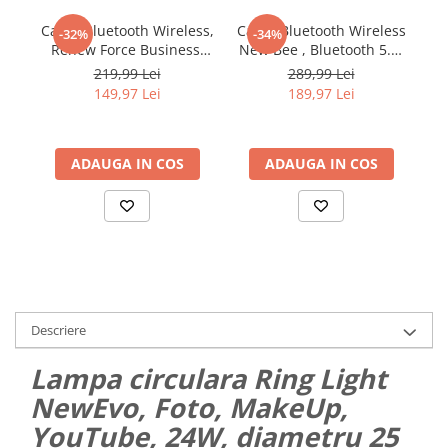
Casca Bluetooth Wireless,
Casca Bluetooth Wireless
Ca
-32%
-34%
Renew Force Business,
New Bee , Bluetooth 5.1,
N
Tip Handsfree, Bluetooth
Anulare zgomot, Cu
219,99 Lei
289,99 Lei
5.1, Design Ergonomic,
carcasa de incarcare,
re
149,97 Lei
189,97 Lei
autonomie 240h, timp de
Sunet HD, Multipoint,
e
convorbire 12h, Microfon
Autonomie baterie 60
o
Dual, Negru
ore, 10m, 13.6 grame,
ADAUGA IN COS
Buton mute, Negru
ADAUGA IN COS
I
Descriere
Lampa circulara Ring Light
NewEvo, Foto, MakeUp,
YouTube, 24W, diametru 25