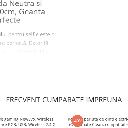
da Neutra si
210cm, Geanta
rfecte
ui pentru selfie este o
re perfectă. Datorită
asupra intensității și
 6500K.
himbare lină între
tea pentru a se potrivi
FRECVENT CUMPARATE IMPREUNA
minare perfect pentru
0 cm pentru o plasare
e gaming NewEvo, Wireless,
Rezerve periuta de dinti electri
-40%
are RGB, USB, Wireless 2.4 G,
iO Ultimate Clean, compatibile