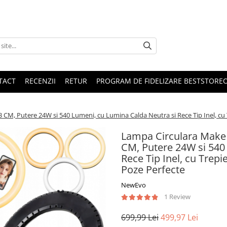
TACT
RECENZII
RETUR
PROGRAM DE FIDELIZARE BESTSTORE
 CM, Putere 24W si 540 Lumeni, cu Lumina Calda Neutra si Rece Tip Inel, cu
Lampa Circulara Make 
CM, Putere 24W si 540
Rece Tip Inel, cu Trep
Poze Perfecte
NewEvo
1 Review
699,99 Lei
499,97 Lei