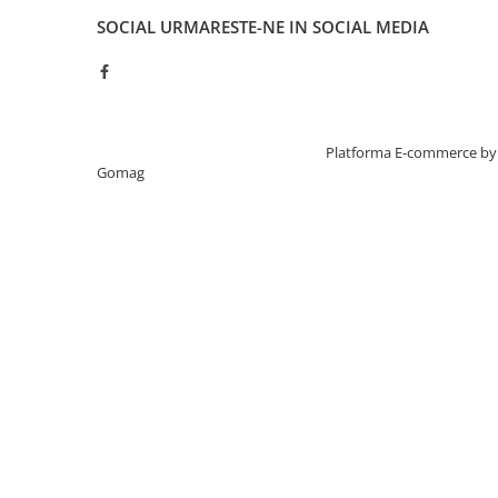
SOCIAL
URMARESTE-NE IN SOCIAL MEDIA
Creat cu ❤ și cu 🧠 de TrifanDan.ro
Platforma E-commerce by
Gomag