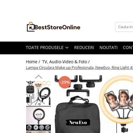
Toate Produsele
Accesorii aparate climatizare
Accesorii console gaming
Accesorii si Piese Aspiratoare
TOATE PRODUSELE
REDUCERI
NOUTATI
CON
Aspiratoare Universale
Home /
TV, Audio-Video & Foto /
Dyson
Lampa Circulara Make up Profesionala, NewEvo, Ring Light 43
iRobot Roomba
-29%
Karcher Parkside
Philips
Tefal Rowenta X-Force Flex
Xiaomi Roborock
Aspiratoare
Auto Moto