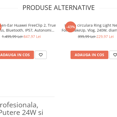
PRODUSE ALTERNATIVE
pen-Ear Huawei FreeClip 2, True
Lampa circulara Ring Light N
%
-43%
ss, Bluetooth, IP57, Autonomie
Foto, MakeUp, Vlog, 240W, diam
e, Rose Gold + 1 Year Loss Care
cm lumina rece, calda si neut
1.499,99 Lei
847,97 Lei
399,99 Lei
229,97 Lei
niveluri de ajustare, cu trepie
inclus + Telecomanda selfie bl
pentru telefoa
ADAUGA IN COS
ADAUGA IN COS
rofesionala,
Putere 24W si