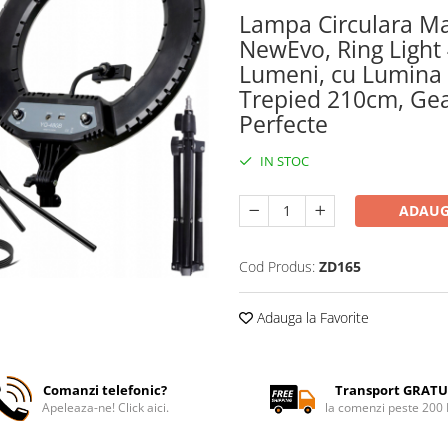
Lampa Circulara Ma
NewEvo, Ring Light
Lumeni, cu Lumina C
Trepied 210cm, Gea
Perfecte
IN STOC
ADAUG
Cod Produs:
ZD165
Adauga la Favorite
Comanzi telefonic?
Transport GRATU
Apeleaza-ne! Click aici.
la comenzi peste 200