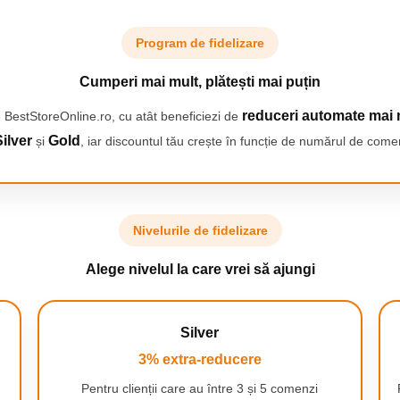
Program de fidelizare
Cumperi mai mult, plătești mai puțin
reduceri automate mai 
 BestStoreOnline.ro, cu atât beneficiezi de
ilver
Gold
și
, iar discountul tău crește în funcție de numărul de comen
Nivelurile de fidelizare
ri de lumină, de la cald
Alege nivelul la care vrei să ajungi
iluminarea la orice
fortabilă, ideală pentru
ajului, în timp ce lumina
Silver
ile foto și conferințe
3% extra-reducere
ă permite să experimentați
neavoastră individuale.
Pentru clienții care au între 3 și 5 comenzi