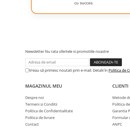
cu succes.
Camping
Centuri de Slabit
Setul include:
Componente si Piese Biciclete
Lumină inelă LED cu cablu de alimentare
3 suporturi pentru telefon
Huse protectie biciclete
Trepied
Lumini bicicleta
Husa
Ambalaj original
Rucsacuri
Newsletter
Nu rata ofertele si promotiile noastre
TV, Audio-Video & Foto
Accesorii foto & video
Vreau să primesc noutati prin e-mail. Detalii în
Politica de C
Binocluri
Boxe Portabile
MAGAZINUL MEU
CLIENTI
Casti Wireless
Despre noi
Metode de
Dispozitive Spionaj
Termeni si Conditii
Politica d
Politica de Confidentialitate
Garantia 
Videoproiectoare
Politica de livrare
Formular 
Contact
ANPC