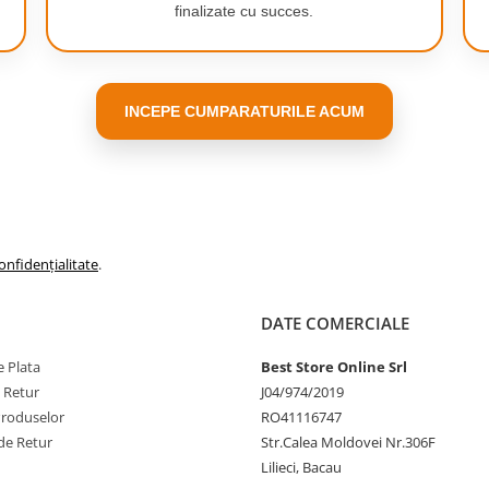
finalizate cu succes.
INCEPE CUMPARATURILE ACUM
onfidențialitate
.
DATE COMERCIALE
 Plata
Best Store Online Srl
e Retur
J04/974/2019
Produselor
RO41116747
de Retur
Str.Calea Moldovei Nr.306F
Lilieci, Bacau