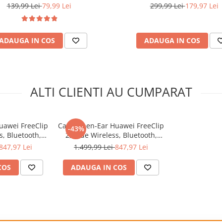
sau poate fi conectata
Charge, Design ergonomic, 2
seria iO, Negru, 8 buc
139,99 Lei
79,99 Lei
299,99 Lei
179,97 Lei
toane Programabile, Negru
nare puternică, uniformă
ADAUGA IN COS
ADAUGA IN COS
ensia flexibilă vă
ghi
ALTI CLIENTI AU CUMPARAT
uawei FreeClip
Casti Open-Ear Huawei FreeClip
-43%
s, Bluetooth,
2, True Wireless, Bluetooth,
 38 ore, Rose
IP57, Autonomie 38 ore, Blue +
847,97 Lei
1.499,99 Lei
847,97 Lei
r Loss Care
1 Year Loss Care
COS
ADAUGA IN COS