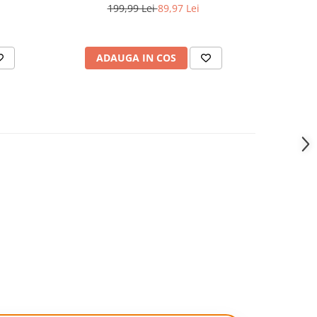
100x80 cm
fete
199,99 Lei
89,97 Lei
ADAUGA IN COS
AD