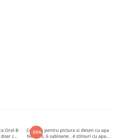
ca Oral-B
Covoras pentru pictura si desen cu apa
Mouse
-55%
-50%
 doar cu
NewEvo, 6 sabloane , 4 stilouri cu apa ,
protectie