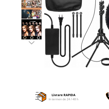
Accesorii auto interioare
Aspiratoare Auto
Produse Cosmetica Auto
Scule auto
Casa, Gradina & Bricolaj
Accesorii mese si scaune
Accesorii prize si intrerupatoare
Becuri
Clesti si Patenti
Corpuri de iluminat interior
Covorase Baie
Dulapuri Textile
Echipamente protectia muncii
Livrare RAPIDA
Folii si pungi alimentare
In termen de 24 / 48 h
Frapiere si Clesti Gheata