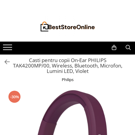
Toate Produsele
Accesorii aparate climatizare
Accesorii console gaming
Accesorii si Piese Aspiratoare
Aspiratoare Universale
Casti pentru copii On-Ear PHILIPS
TAK4200MP/00, Wireless, Bluetooth, Microfon,
Dyson
Lumini LED, Violet
iRobot Roomba
Philips
Karcher Parkside
Philips
-30%
Tefal Rowenta X-Force Flex
Xiaomi Roborock
Aspiratoare
Auto Moto