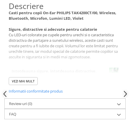
Dispozitive si Accesorii medicale
Descriere
de uz casnic
Casti pentru copii On-Ear PHILIPS TAK4200CT/00, Wireless,
Epilatoare
Bluetooth, Microfon, Lumini LED, Violet
Irigatoare Bucale
Sigure, distractive si adecvate pentru calatorie
Cu LED-uri colorate pe cupele pentru urechi si o caracteristica
Perii de par electrice
distractiva de partajare a sunetului wireless, aceste casti sunt
Uscatoare de par
create pentru a fi iubite de copii. Volumul lor este limitat pentru
urechile tinere, iar modul special de calatorie permite copiilor sa
Ingrijire tesaturi
asculte in siguranta si in medii mai zgomotoase.
Produse Mercerie
Jucarii, Copii & Bebe
Intotdeauna sigure, intotdeauna distractive.
Limite de volum pentru acasa si calatorii
Jucarii Creative
VEZI MAI MULT
Special concepute pentru a fi extra-sigure pentru
Lampi de Veghe Copii
urechile tinere, aceste casti au fost limitate la 75 dB
Informatii conformitate produs
pentru auditii acasa sau in timpul studiilor. Pentru a
Seturi Pictura si Desen
asculta in medii zgomotoase din afara casei, parintii
Review-uri
(0)
pot utiliza aplicatia Philips Headphones pentru a seta
Vehicule si jucarii cu telecomanda
o limita de volum pentru modul de calatorie de 85
Laptop, Tablete & Telefoane
FAQ
dB.
Genti laptop