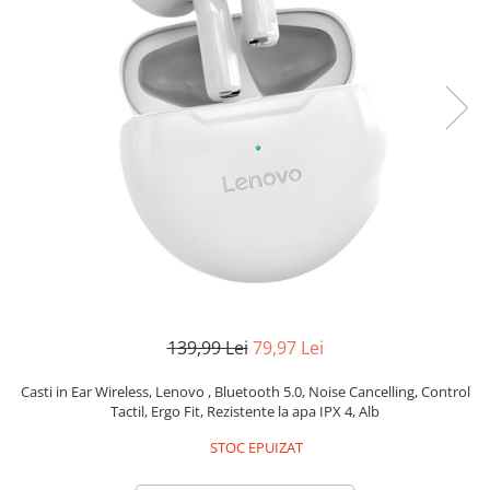
Pistoale de lipit
Perii de par electrice
Termometre bucatarie
Uscatoare de par
Tigai si Seturi
Unelte si aparate de masura
Uscatoare Rufe
Veioze si Lampi
Vopsele si Pigmenti
139,99 Lei
79,97 Lei
Casti in Ear Wireless, Lenovo , Bluetooth 5.0, Noise Cancelling, Control
Tactil, Ergo Fit, Rezistente la apa IPX 4, Alb
STOC EPUIZAT