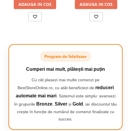
ADAUGA IN COS
Incarcare rapida, Sunet HD,
ADAUGA IN COS
Negru
Program de fidelizare
LENOVO
a conceput aceste căști pentru a satisface
Cumperi mai mult, plătești mai puțin
așteptările dumneavoastră – aspect minunat,
Cu cât plasezi mai multe comenzi pe
confort și fiabilitate. Fie că sunteți la sală,
reduceri
BestStoreOnline.ro, cu atât beneficiezi de
călătorești sau doar că faci drum prin oraș, Lenovo
automate mai mari
HT38 sunt căști care vor ține mereu pasul cu tine.
. Sistemul este simplu: avansezi
Listele de redare, cărțile audio sau podcasturile
Bronze
Silver
Gold
în grupurile
,
și
, iar discountul tău
tale
sună grozav,
datorită basului profund și a
crește în funcție de numărul de comenzi finalizate cu
tonurilor echilibrate care te ridică deasupra
succes.
cotidianului.