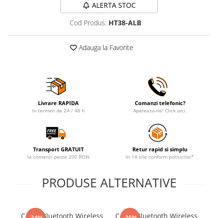
ALERTA STOC
Cod Produs:
HT38-ALB
Adauga la Favorite
Livrare RAPIDA
Comanzi telefonic?
In termen de 24 / 48 h
Apeleaza-ne! Click aici.
Transport GRATUIT
Retur rapid si simplu
la comenzi peste 200 RON
In 14 zile conform politicilor*
PRODUSE ALTERNATIVE
Casca Bluetooth Wireless
Casca Bluetooth Wireless
Ca
-34%
-35%