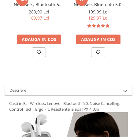
New Bee , Bluetooth 5.1,
New Bee, Bluetooth 5.0,
N
Anulare zgomot, Cu
Functie dubla de
289,99 Lei
199,99 Lei
carcasa de incarcare,
reducere a sunetului din
189,97 Lei
129,97 Lei
Sunet HD, Multipoint,
exterior, Autonomie 24
Autonomie baterie 60
ore, Conectare la doua
Bl
ore, 10m, 13.6 grame,
dispozitive simultan,
S
Buton mute, Negru
ADAUGA IN COS
Incarcare rapida, Sunet
ADAUGA IN COS
HD, Negru
si
Descriere
Casti in Ear Wireless, Lenovo , Bluetooth 5.0, Noise Cancelling,
Control Tactil, Ergo Fit, Rezistente la apa IPX 4, Alb