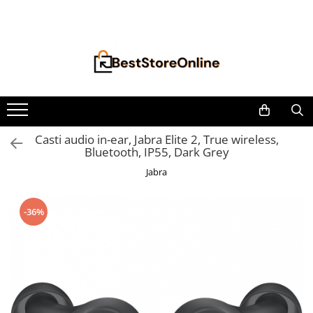
Toate Produsele
Accesorii aparate climatizare
Accesorii console gaming
Accesorii si Piese Aspiratoare
Aspiratoare Universale
Casti audio in-ear, Jabra Elite 2, True wireless,
Bluetooth, IP55, Dark Grey
Dyson
Jabra
iRobot Roomba
Karcher Parkside
-36%
Philips
Tefal Rowenta X-Force Flex
Xiaomi Roborock
Aspiratoare
Auto Moto