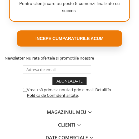
Pentru clienții care au peste 5 comenzi finalizate cu
succes.
INCEPE CUMPARATURILE ACUM
Newsletter
Nu rata ofertele si promotiile noastre
BATERIA
Ore de functionare
Vreau să primesc noutati prin e-mail. Detalii în
Elite 2 asigura 7 ore de functionare cu o incarcare completa si un
Politica de Confidențialitate
.
total de 21 de ore cu carcasa. In plus, incarcarea rapida asigura o
ora de functionare in numai zece minute.
Pentru ca un sunet puternic merita o baterie puternica.
MAGAZINUL MEU
CLIENTI
DATE COMERCIALE