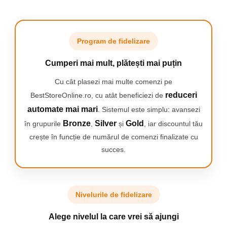
Camping
Centuri de Slabit
Componente si Piese Biciclete
Program de fidelizare
Huse protectie biciclete
Cumperi mai mult, plătești mai puțin
Lumini bicicleta
Cu cât plasezi mai multe comenzi pe
Rucsacuri
reduceri
BestStoreOnline.ro, cu atât beneficiezi de
TV, Audio-Video & Foto
automate mai mari
. Sistemul este simplu: avansezi
Accesorii foto & video
Bronze
Silver
Gold
în grupurile
,
și
, iar discountul tău
Binocluri
crește în funcție de numărul de comenzi finalizate cu
Boxe Portabile
succes.
Casti Wireless
Dispozitive Spionaj
Nivelurile de fidelizare
Videoproiectoare
Alege nivelul la care vrei să ajungi