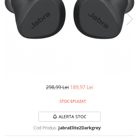
Accesorii auto interioare
Aspiratoare Auto
Produse Cosmetica Auto
Scule auto
Casa, Gradina & Bricolaj
Accesorii mese si scaune
Accesorii prize si intrerupatoare
Becuri
Clesti si Patenti
298,99 Lei
189,97 Lei
Corpuri de iluminat interior
Covorase Baie
STOC EPUIZAT
Dulapuri Textile
Echipamente protectia muncii
ALERTA STOC
Folii si pungi alimentare
Cod Produs:
JabraElite2Darkgrey
Frapiere si Clesti Gheata