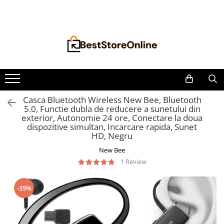
Toate Produsele
Accesorii aparate climatizare
Accesorii console gaming
Accesorii si Piese Aspiratoare
Aspiratoare Universale
Casca Bluetooth Wireless New Bee, Bluetooth
5.0, Functie dubla de reducere a sunetului din
Dyson
exterior, Autonomie 24 ore, Conectare la doua
iRobot Roomba
dispozitive simultan, Incarcare rapida, Sunet
HD, Negru
Karcher Parkside
New Bee
Philips
1 Review
Tefal Rowenta X-Force Flex
Xiaomi Roborock
-35%
Aspiratoare
Auto Moto