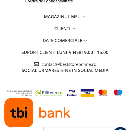
Politica de Confidențialitate
.
MAGAZINUL MEU
CLIENTI
DATE COMERCIALE
SUPORT CLIENTI
LUNI-VINERI 9.00 - 15.00
contact@beststoreonline.ro
SOCIAL
URMARESTE-NE IN SOCIAL MEDIA
FUNCȚIONALITATE VERSATILĂ
⭐ Control simplu și conectivitate fără întreruperi ⭐
Cu ajutorul căștilor Bluetooth, poți răspunde, respinge sau
încheia apelurile rapid și comod, direct din cască, fără să mai
folosești telefonul. Dacă dispozitivul tău suportă comenzi vocale,