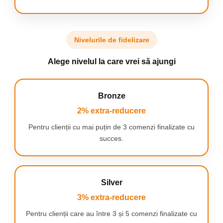
✔️ Compatibile cu asistență vocală
✔️ Conectare simultană la două dispozitive (Multipoint)
✔️ Autonomie extinsă pentru utilizare de lungă durată
✔️ Bass puternic și sunet echilibrat
Nivelurile de fidelizare
✔️ Ideale pentru conversații lungi și clare
✔️ Design elegant, modern și minimalist
Alege nivelul la care vrei să ajungi
Bronze
2% extra-reducere
Pentru clienții cu mai puțin de 3 comenzi finalizate cu
succes.
Silver
3% extra-reducere
Pentru clienții care au între 3 și 5 comenzi finalizate cu