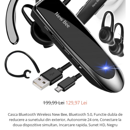
Accesorii auto interioare
Aspiratoare Auto
Produse Cosmetica Auto
Scule auto
Casa, Gradina & Bricolaj
Accesorii mese si scaune
Accesorii prize si intrerupatoare
Becuri
Clesti si Patenti
Corpuri de iluminat interior
Covorase Baie
Dulapuri Textile
199,99 Lei
129,97 Lei
Echipamente protectia muncii
Casca Bluetooth Wireless New Bee, Bluetooth 5.0, Functie dubla de
Folii si pungi alimentare
reducere a sunetului din exterior, Autonomie 24 ore, Conectare la
doua dispozitive simultan, Incarcare rapida, Sunet HD, Negru
Frapiere si Clesti Gheata