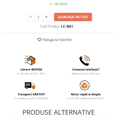
IN STOC
Maturi, mopuri si galeti
Organizare si depozitare
ADAUGA IN COS
Pistoale de lipit
Cod Produs:
LC-B41
Termometre bucatarie
Tigai si Seturi
Adauga la Favorite
Unelte si aparate de masura
Uscatoare Rufe
Veioze si Lampi
Vopsele si Pigmenti
Livrare RAPIDA
Comanzi telefonic?
In termen de 24 / 48 h
Apeleaza-ne! Click aici.
Console, Jocuri & Accesorii
Electrocasnice & Climatizare
Aparate de vidat
Transport GRATUIT
Retur rapid si simplu
la comenzi peste 200 RON
In 14 zile conform politicilor*
Aspiratoare
Blendere & Tocatoare
PRODUSE ALTERNATIVE
Fiare, statii & aparate de calcat cu