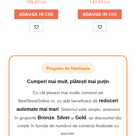
189,97 Lei
149,97 Lei
Multipoint, Autonomie
autonomie 240h, timp de
Camping
baterie 60 ore, 10m, 13.6
convorbire 12h, Microfon
ADAUGA IN COS
ADAUGA IN COS
Centuri de Slabit
grame, Buton mute, Negru
Dual, Negru
Componente si Piese Biciclete
Huse protectie biciclete
Lumini bicicleta
Rucsacuri
TV, Audio-Video & Foto
Program de fidelizare
Accesorii foto & video
Binocluri
Cumperi mai mult, plătești mai puțin
Boxe Portabile
Cu cât plasezi mai multe comenzi pe
AVANTAJELE CĂȘTILOR NOASTRE
Casti Wireless
⭐ Confort, autonomie și sunet clar în fiecare conversație ⭐
reduceri
BestStoreOnline.ro, cu atât beneficiezi de
✔️ Design universal – potrivite pentru utilizare zilnică
Dispozitive Spionaj
automate mai mari
. Sistemul este simplu: avansezi
✔️ Design ergonomic – confort optim chiar și în utilizare
Videoproiectoare
îndelungată
Bronze
Silver
Gold
în grupurile
,
și
, iar discountul tău
✔️ Bluetooth 5.0 – conexiune rapidă și stabilă
crește în funcție de numărul de comenzi finalizate cu
✔️ Reducere a zgomotului pentru apeluri mai clare
succes.
✔️ Operare simplă și intuitivă