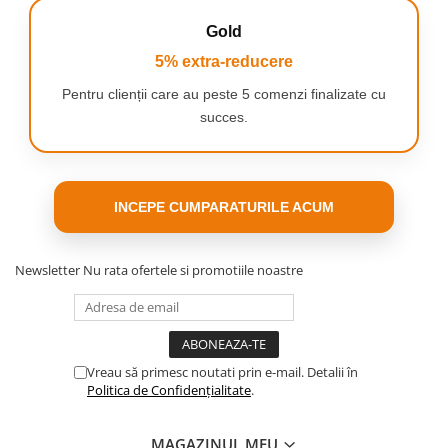
N SINGUR ECHIPAMENT -
MULTE POSIBILITATI
Gold
Difuzorul va ofera mult spatiu
5% extra-reducere
de manevra atunci cand
Pentru clienții care au peste 5 comenzi finalizate cu
succes.
alegeti cum sa redati muzica
preferata. Puteti reda melodii:
prin conectarea la dispozitiv prin Bluetooth
prin conectarea la computer prin intrarea AUX
INCEPE CUMPARATURILE ACUM
prin stick de memorie USB, micro SD
folosind functia radio FM
Newsletter
Nu rata ofertele si promotiile noastre
KARAOKE ACASA
Surprindeti-va prietenii cu un
turneu de karaoke - puteti
conecta un microfon la difuzor
Vreau să primesc noutati prin e-mail. Detalii în
Politica de Confidențialitate
.
prin portul AUX sau puteti
asocia dispozitive prin
MAGAZINUL MEU