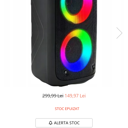
Accesorii auto interioare
Aspiratoare Auto
Produse Cosmetica Auto
Scule auto
Casa, Gradina & Bricolaj
Accesorii mese si scaune
Accesorii prize si intrerupatoare
Becuri
Clesti si Patenti
Corpuri de iluminat interior
Covorase Baie
299,99 Lei
149,97 Lei
Dulapuri Textile
Echipamente protectia muncii
STOC EPUIZAT
Folii si pungi alimentare
ALERTA STOC
Frapiere si Clesti Gheata