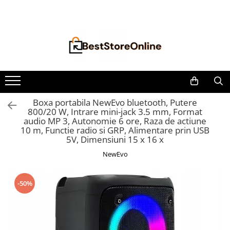
Toate Produsele
Accesorii aparate climatizare
Accesorii console gaming
Accesorii si Piese Aspiratoare
Aspiratoare Universale
Boxa portabila NewEvo bluetooth, Putere
800/20 W, Intrare mini-jack 3.5 mm, Format
Dyson
audio MP 3, Autonomie 6 ore, Raza de actiune
iRobot Roomba
10 m, Functie radio si GRP, Alimentare prin USB
5V, Dimensiuni 15 x 16 x
Karcher Parkside
NewEvo
Philips
Tefal Rowenta X-Force Flex
-50%
Xiaomi Roborock
Aspiratoare
Auto Moto