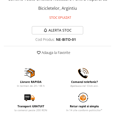
Bicicletelor, Argintiu
STOC EPUIZAT
ALERTA STOC
Cod Produs:
NE-BITO-01
Adauga la Favorite
Livrare RAPIDA
Comanzi telefonic?
In termen de 24 / 48 h
Apeleaza-ne! Click aici.
Transport GRATUIT
Retur rapid si simplu
la comenzi peste 200 RON
In 14 zile conform politicilor*