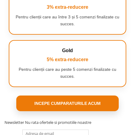
Alegând produsul nostru, primiți
un instrument
3% extra-reducere
cuprinzător care vă va economisi timp și
bani.
Setul este proiectat cu atenție ținând cont de
Pentru clienții care au între 3 și 5 comenzi finalizate cu
nevoile fiecărui biciclist.
succes.
Este, de asemenea, o idee grozavă de cadou
pentru un iubitor de biciclete –
practic, solid și util
în orice situație.
Gold
5% extra-reducere
Pentru clienții care au peste 5 comenzi finalizate cu
succes.
INCEPE CUMPARATURILE ACUM
Newsletter
Nu rata ofertele si promotiile noastre