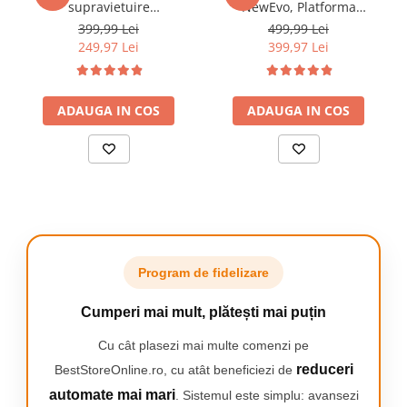
supravietuire
NewEvo, Platforma
Cheie auxiliară
multifunctional 92 in
vibrationala,120 niveluri de
Bit set
399,99 Lei
499,99 Lei
1,Instrumente profesionale
viteza, afisaj LED, 50Hz,
249,97 Lei
399,97 Lei
multifunctionale,
200W, Amplitudinea
vanatoare, drumetii,
vibratiei 0.8 mm, Greutate
alpinism si aventuri in aer
maxim admisa 150kg,
ADAUGA IN COS
liber, Negru
Telecomanda,Negru
ADAUGA IN COS
Program de fidelizare
Cumperi mai mult, plătești mai puțin
Cu cât plasezi mai multe comenzi pe
reduceri
BestStoreOnline.ro, cu atât beneficiezi de
automate mai mari
. Sistemul este simplu: avansezi