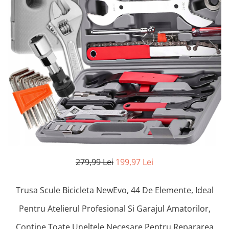
Pistoale de lipit
Perii de par electrice
Termometre bucatarie
Uscatoare de par
Tigai si Seturi
Unelte si aparate de masura
Uscatoare Rufe
Veioze si Lampi
Vopsele si Pigmenti
279,99 Lei
199,97 Lei
Trusa Scule Bicicleta NewEvo, 44 De Elemente, Ideal
Pentru Atelierul Profesional Si Garajul Amatorilor,
Contine Toate Uneltele Necesare Pentru Repararea