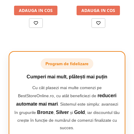
volumelor, Negru
• Interval de lucru: 0,25–10 mm² – potrivit pentru o gamă largă de
ADAUGA IN COS
ADAUGA IN COS
aplicații
• Până la 1.800 de bucăți de ferule în organizator – mereu la
îndemână
• Clește de sertizare manual, cu mâner ergonomic – confort și
control sporit
• Construcție din oțel – durabilitate pe termen lung
• Dimensiuni compacte – depozitare și transport ușoare
• Instrument ideal pentru electricieni, amatori, mecanici și
instalatori
Program de fidelizare
Cumperi mai mult, plătești mai puțin
Cu cât plasezi mai multe comenzi pe
reduceri
BestStoreOnline.ro, cu atât beneficiezi de
automate mai mari
. Sistemul este simplu: avansezi
Bronze
Silver
Gold
în grupurile
,
și
, iar discountul tău
crește în funcție de numărul de comenzi finalizate cu
succes.