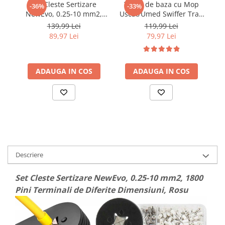
Set Cleste Sertizare
Trusa de baza cu Mop
G
-36%
-33%
NewEvo, 0.25-10 mm2,
Uscat/Umed Swiffer Trap
1800 Pini Terminali de
& Lock 1 Mop, 8 Rezerve
Co
139,99 Lei
119,99 Lei
Diferite Dimensiuni,
lavete uscate + 3 Rezerve
c
89,97 Lei
79,97 Lei
Galben
lavete umede
A
ADAUGA IN COS
ADAUGA IN COS
Er
Descriere
Set Cleste Sertizare NewEvo, 0.25-10 mm2, 1800
Pini Terminali de Diferite Dimensiuni, Rosu