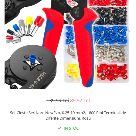
Pistoale de lipit
Perii de par electrice
Termometre bucatarie
Uscatoare de par
Tigai si Seturi
Unelte si aparate de masura
Uscatoare Rufe
Veioze si Lampi
Vopsele si Pigmenti
139,99 Lei
89,97 Lei
Set Cleste Sertizare NewEvo, 0.25-10 mm2, 1800 Pini Terminali de
Diferite Dimensiuni, Rosu
IN STOC