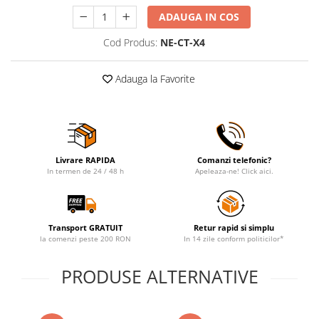
ADAUGA IN COS
Cod Produs:
NE-CT-X4
Adauga la Favorite
Livrare RAPIDA
Comanzi telefonic?
In termen de 24 / 48 h
Apeleaza-ne! Click aici.
Transport GRATUIT
Retur rapid si simplu
la comenzi peste 200 RON
In 14 zile conform politicilor*
PRODUSE ALTERNATIVE