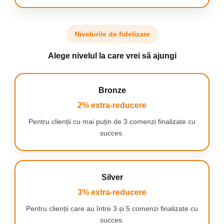
Nivelurile de fidelizare
Alege nivelul la care vrei să ajungi
CALITATE CARE FACE DIFERENȚA
Bronze
Instrumentul este fabricat din oțel de înaltă calitate, oferind
2% extra-reducere
durabilitate și rezistență la utilizare intensivă. Construcția
ranforsată nu doar prelungește durata de viață a uneltei, ci
Pentru clienții cu mai puțin de 3 comenzi finalizate cu
asigură și o precizie mai mare la sertizarea ferulelor — fără joc și
succes.
fără riscul deteriorării cablului.
VERSATILITATE ȘI FUNCȚIONALITATE
Instrumentul de sertizare acceptă ferule cu dimensiuni cuprinse
între 0,25 mm² și 10 mm², ceea ce permite utilizarea lui cu
Silver
majoritatea cablurilor și conductorilor folosiți în instalații
electrice, electronice și aplicații auto. Este potrivit atât pentru
3% extra-reducere
ferule izolate, cât și pentru cele neizolate.
Pentru clienții care au între 3 și 5 comenzi finalizate cu
succes.