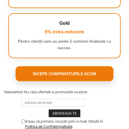
Gold
5% extra-reducere
Pentru clienții care au peste 5 comenzi finalizate cu
succes.
INCEPE CUMPARATURILE ACUM
Newsletter
Nu rata ofertele si promotiile noastre
ERGONOMIE ȘI CONFORT ÎN UTILIZARE
Mânerul special conceput, cu suprafață antiderapantă, asigură o
Vreau să primesc noutati prin e-mail. Detalii în
prindere sigură chiar și în timpul utilizării prelungite. Mecanismul
Politica de Confidențialitate
.
intern de sertizare sprijină utilizatorul și reduce forța necesară la