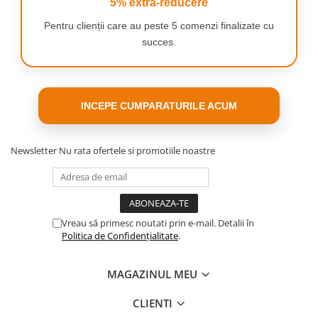
5% extra-reducere
Pentru clienții care au peste 5 comenzi finalizate cu
succes.
INCEPE CUMPARATURILE ACUM
Newsletter
Nu rata ofertele si promotiile noastre
Vreau să primesc noutati prin e-mail. Detalii în
Politica de Confidențialitate
.
SETUL CONTINE
1x perie TAMBUR
MAGAZINUL MEU
2x perii laterale cu suruburi
2x filtre pentru rezervorul de apa
CLIENTI
2x filtre HEPA