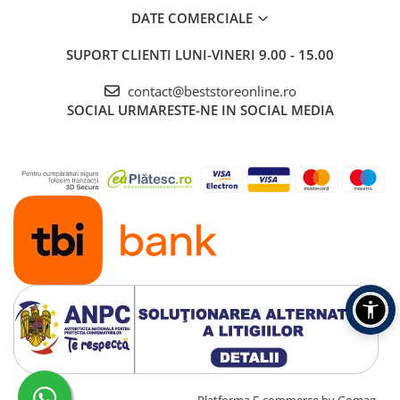
2x mop microfibra
DATE COMERCIALE
SUPORT CLIENTI
LUNI-VINERI 9.00 - 15.00
contact@beststoreonline.ro
SOCIAL
URMARESTE-NE IN SOCIAL MEDIA
Creat cu ❤ și cu 🧠 de TrifanDan.ro
Platforma E-commerce by Gomag