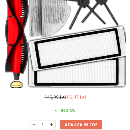
Accesorii auto interioare
Aspiratoare Auto
Produse Cosmetica Auto
Scule auto
Casa, Gradina & Bricolaj
Accesorii mese si scaune
Accesorii prize si intrerupatoare
Becuri
Clesti si Patenti
Corpuri de iluminat interior
Covorase Baie
149,99 Lei
69,97 Lei
Dulapuri Textile
Echipamente protectia muncii
IN STOC
Folii si pungi alimentare
ADAUGA IN COS
Frapiere si Clesti Gheata