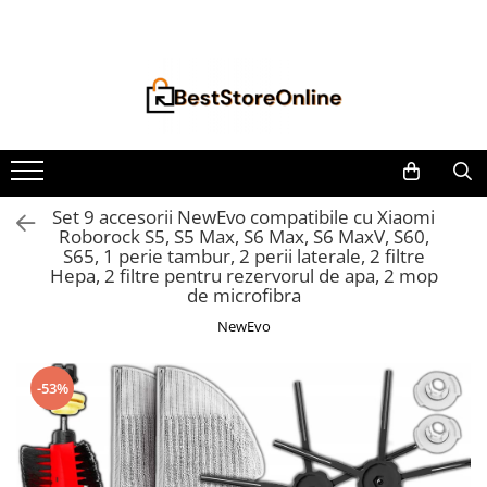
Toate Produsele
Accesorii aparate climatizare
Accesorii console gaming
Accesorii si Piese Aspiratoare
Aspiratoare Universale
Set 9 accesorii NewEvo compatibile cu Xiaomi
Roborock S5, S5 Max, S6 Max, S6 MaxV, S60,
Dyson
S65, 1 perie tambur, 2 perii laterale, 2 filtre
iRobot Roomba
Hepa, 2 filtre pentru rezervorul de apa, 2 mop
de microfibra
Karcher Parkside
NewEvo
Philips
Tefal Rowenta X-Force Flex
-53%
Xiaomi Roborock
Aspiratoare
Auto Moto