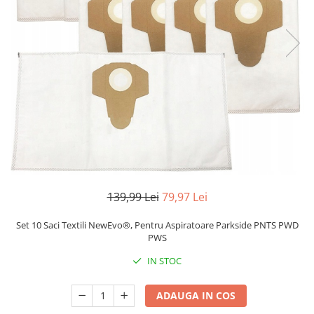
Pistoale de lipit
Perii de par electrice
Termometre bucatarie
Uscatoare de par
Tigai si Seturi
Unelte si aparate de masura
Uscatoare Rufe
Veioze si Lampi
Vopsele si Pigmenti
139,99 Lei
79,97 Lei
Set 10 Saci Textili NewEvo®, Pentru Aspiratoare Parkside PNTS PWD
PWS
IN STOC
ADAUGA IN COS