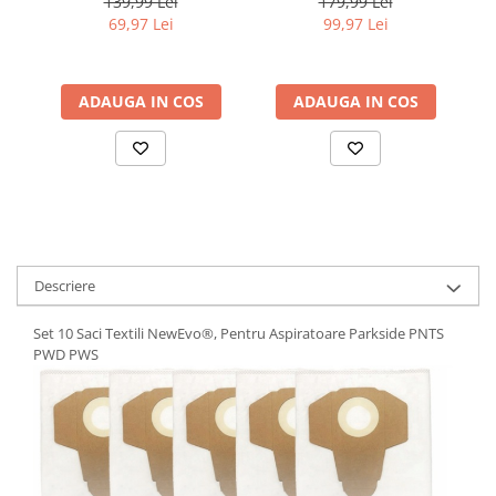
139,99 Lei
179,99 Lei
Karcher seria, WD4 WD5
Odorizant Aspirator,
69,97 Lei
99,97 Lei
WD6 KWD6 SE5 SE 5.100
NewEvo®, Compatibili cu
Mic
SE 6.100
Philips, Electrolux si AEG
N
ADAUGA IN COS
ADAUGA IN COS
Descriere
Set 10 Saci Textili NewEvo®, Pentru Aspiratoare Parkside PNTS
PWD PWS