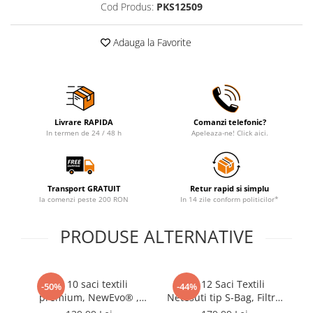
Cod Produs:
PKS12509
Adauga la Favorite
Livrare RAPIDA
Comanzi telefonic?
In termen de 24 / 48 h
Apeleaza-ne! Click aici.
Transport GRATUIT
Retur rapid si simplu
la comenzi peste 200 RON
In 14 zile conform politicilor*
PRODUSE ALTERNATIVE
Set 10 saci textili
Set 12 Saci Textili
-50%
-44%
premium, NewEvo® ,
Netesuti tip S-Bag, Filtru
pentru aspiratoare
Hepa, Filtru Admisie si
C