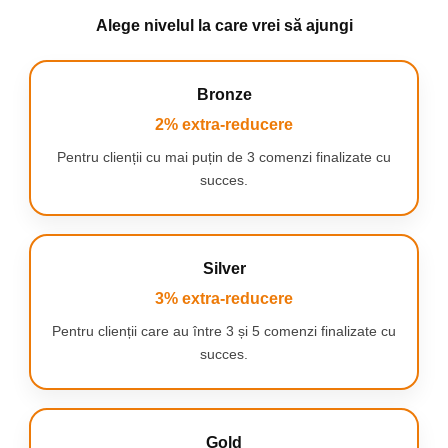
XW 1200 SD W/D Domo Penta,
Alege nivelul la care vrei să ajungi
XD1000EX,
XD 1036 MV
LIV
:
Aqua Dart 20,
Bronze
sticla de apa,
2% extra-reducere
Jazz Extra 2000,
Aqua Star 20,
Pentru clienții cu mai puțin de 3 comenzi finalizate cu
Jazz 20,
succes.
Rio 20
OMEGA
:
Profi 20,
Rio 1500
POWERMAT
:
Silver
1400W 20L
3% extra-reducere
PUSTORUL
:
Pentru clienții care au între 3 și 5 comenzi finalizate cu
JAZZ 20P
TOOLTEC
:
succes.
1200 WATI
GRAFIT:
1500W 59G606
SPARKY:
Gold