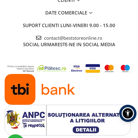
CLIENTI
DATE COMERCIALE
SUPORT CLIENTI
LUNI-VINERI 9.00 - 15.00
contact@beststoreonline.ro
SOCIAL
URMARESTE-NE IN SOCIAL MEDIA
Înlocuire de calitate excelentă
Sacii de aspirator durabil din microfibră Parkside
sunt înlocuitori de cea mai înaltă calitate.
Construcția cu 5 straturi asigură că nici cei mai mici
contaminanți nu vor scăpa. Sacii se potrivesc
perfect în aspiratoarele cu recipiente de 20 - 25l.
Ușor de instalat
Datorită sistemului simplu de montare, sacii noștri
pot fi instalați în aspirator rapid și ușor, fără niciun