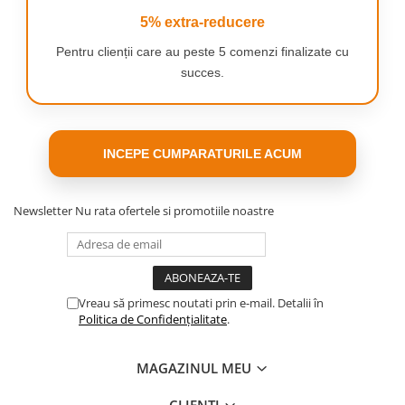
VC 1321MS 1250W
5% extra-reducere
DE CE NE ALEGEȚI SETUL NOSTRU?
Pentru clienții care au peste 5 comenzi finalizate cu
Calitate premium:
Fabricate din materiale de cea mai înaltă
succes.
calitate, pungile noastre asigură o aspirare eficientă.
Eficiență:
Dimensiunea optimă a sacului asigură o muncă
eficientă
Soluție economică:
Vă recomandăm înlocuirea pungilor la
fiecare 1-2 luni, în funcție de intensitatea utilizării și cantitatea
INCEPE CUMPARATURILE ACUM
de murdărie. Când cumpărați la licitația noastră nu plătiți în
exces și obțineți cea mai bună calitate la preț.
Setul include:
10 bucăți de saci de aspirator de înaltă calitate.
Newsletter
Nu rata ofertele si promotiile noastre
Vreau să primesc noutati prin e-mail. Detalii în
Politica de Confidențialitate
.
MAGAZINUL MEU