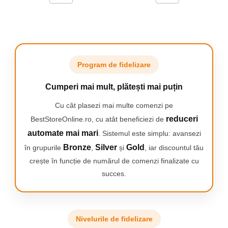
INOX 1450Wa
Oţel inoxidabil,
otel inoxidabil 1250/1,
otel inoxidabil 1400/145,
Inox 30 A Duo 1250 (20 litri),
IPX4
TH-VC 1820/1S,
Program de fidelizare
RT-VC 1500,
RT-VC 1600
Cumperi mai mult, plătești mai puțin
Macallister
:
MAC 1400 30L
Cu cât plasezi mai multe comenzi pe
MEWVP 40L 1800W
reduceri
BestStoreOnline.ro, cu atât beneficiezi de
Beril
:
Beriliu
automate mai mari
. Sistemul este simplu: avansezi
DE LONGHI
:
Bronze
Silver
Gold
în grupurile
,
și
, iar discountul tău
Al = Penta,
crește în funcție de numărul de comenzi finalizate cu
XD 1000 EX Domo Exe,
succes.
XD1064MV,
Bl = Companie,
XD 1000 PD Comp Dry,
XW 1200 PS Domoscout,
M 31,
Nivelurile de fidelizare
XD 100 PS Domoscout,