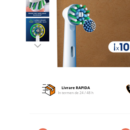
Accesorii auto interioare
Aspiratoare Auto
Produse Cosmetica Auto
Scule auto
Casa, Gradina & Bricolaj
Accesorii mese si scaune
Accesorii prize si intrerupatoare
Becuri
Clesti si Patenti
Corpuri de iluminat interior
Livrare RAPIDA
Covorase Baie
In termen de 24 / 48 h
Dulapuri Textile
Echipamente protectia muncii
Folii si pungi alimentare
Frapiere si Clesti Gheata