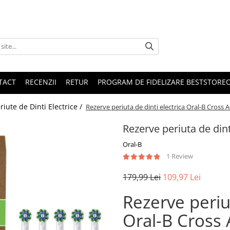
TACT
RECENZII
RETUR
PROGRAM DE FIDELIZARE BESTSTORE
riute de Dinti Electrice /
Rezerve periuta de dinti electrica Oral-B Cross A
Rezerve periuta de dint
Oral-B
1 Review
179,99 Lei
109,97 Lei
Rezerve periut
Oral-B Cross 