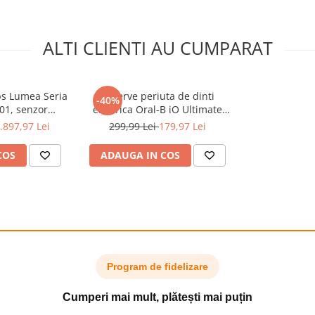
ALTI CLIENTI AU CUMPARAT
ips Lumea Seria
Rezerve periuta de dinti
-40%
01, senzor
electrica Oral-B iO Ultimate
onectare la
Clean, compatibile doar cu
.897,97 Lei
299,99 Lei
179,97 Lei
ctia Skin AI,
seria iO, Negru, 8 buc
ara fir, 450.000
COS
ADAUGA IN COS
ii: fata, corp,
ld/Alb
Program de fidelizare
Cumperi mai mult, plătești mai puțin