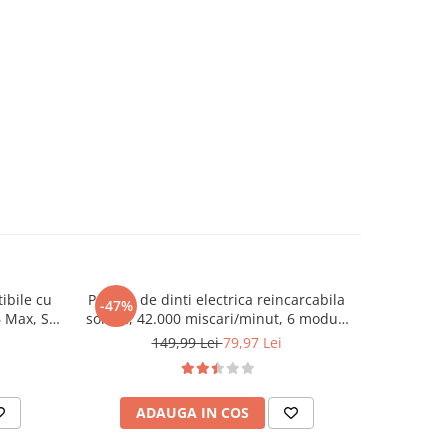
ibile cu
Periuta de dinti electrica reincarcabila
Set 2x Per
-47%
-42%
6 Max, S6
sonica, 42.000 miscari/minut, 6 moduri
Pro 1, Cu
, 2 perii
smart de curatare cu temporizator, 4
d
149,99 Lei
79,97 Lei
4
e pentru
capete de periuta inlocuibile, IPX 7
crofibra
Rezistent la apa, cablu USB, baterie
500mAh, s
ADAUGA IN COS
AD