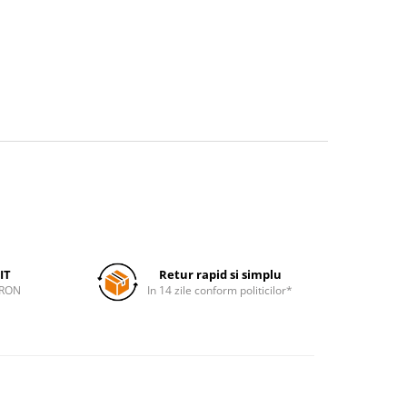
IT
Retur rapid si simplu
 RON
In 14 zile conform politicilor*