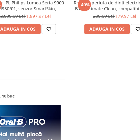
or IPL Philips Lumea Seria 9900
Rezerve periuta de dinti electri
%
-40%
I950/01, senzor SmartSkin,
B iO Ultimate Clean, compatibi
are la aplicatia cu functia Skin
cu seria iO, Negru, 8 bu
2.999,99 Lei
1.897,97 Lei
299,99 Lei
179,97 Lei
tilizare cu sau fara fir, 450.000
uri, accesorii: fata, corp, Rose
ADAUGA IN COS
ADAUGA IN COS
Gold/Alb
, 10 buc