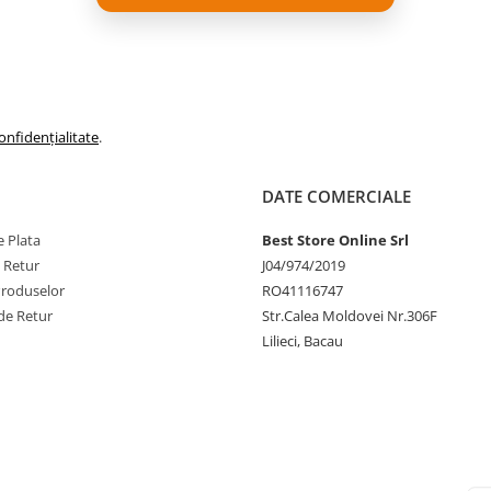
onfidențialitate
.
DATE COMERCIALE
ompatibilitate
petele de periaj Oral-B Cross
 Plata
Best Store Online Srl
ction sunt compatibile cu toate
e Retur
J04/974/2019
riutele de dinti reincarcabile
Produselor
RO41116747
al B, cu exceptia gamei iO.
de Retur
Str.Calea Moldovei Nr.306F
Lilieci, Bacau