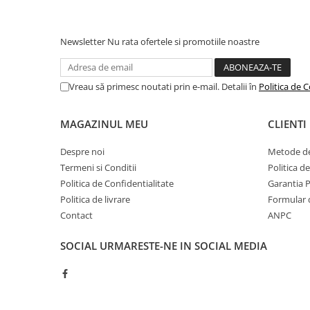
Camping
Centuri de Slabit
Newsletter
Nu rata ofertele si promotiile noastre
Componente si Piese Biciclete
Huse protectie biciclete
Vreau să primesc noutati prin e-mail. Detalii în
Politica de C
Lumini bicicleta
Rucsacuri
MAGAZINUL MEU
CLIENTI
C
TV, Audio-Video & Foto
Ca
Despre noi
Metode de
A
Accesorii foto & video
Termeni si Conditii
Politica d
pe
Binocluri
Politica de Confidentialitate
Garantia 
Or
Politica de livrare
Formular 
Boxe Portabile
Contact
ANPC
Casti Wireless
SOCIAL
URMARESTE-NE IN SOCIAL MEDIA
Dispozitive Spionaj
Videoproiectoare