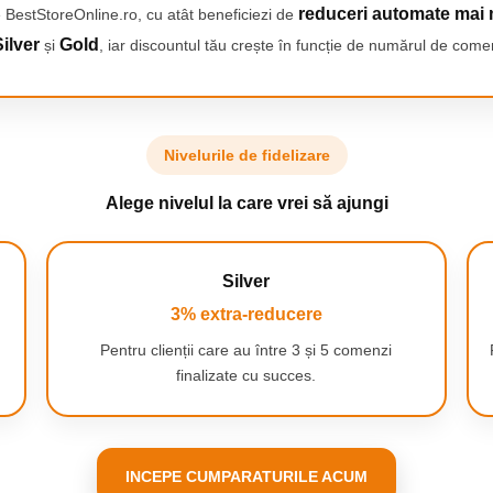
reduceri automate mai 
 BestStoreOnline.ro, cu atât beneficiezi de
uratare superioara
petele de periaj Oral-B Cross
ilver
Gold
și
, iar discountul tău crește în funcție de numărul de comen
tion au 2200 de peri unici la un
nghi de 16°, care se adapteaza
rfect fiecarui dinte, pentru o
uratare in profunzime.
Nivelurile de fidelizare
Alege nivelul la care vrei să ajungi
Silver
3% extra-reducere
Pentru clienții care au între 3 și 5 comenzi
finalizate cu succes.
INCEPE CUMPARATURILE ACUM