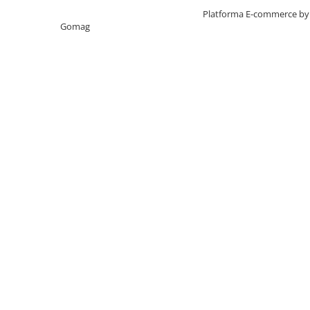
Creat cu ❤ și cu 🧠 de TrifanDan.ro
Platforma E-commerce by
Gomag