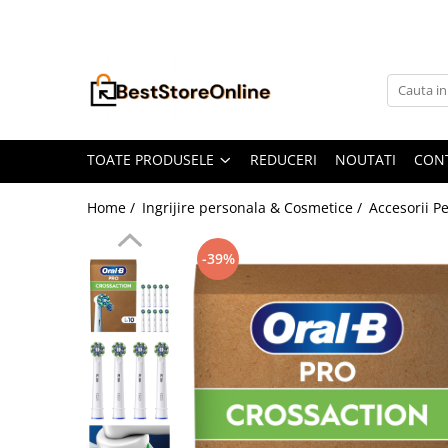
Toate Produsele
Accesorii aparate climatizare
Accesorii console gaming
Accesorii si Piese Aspiratoare
TOATE PRODUSELE
REDUCERI
NOUTATI
CON
Aspiratoare Universale
Home /
Ingrijire personala & Cosmetice /
Accesorii Pe
Dyson
iRobot Roomba
-39%
Karcher Parkside
Philips
Tefal Rowenta X-Force Flex
Xiaomi Roborock
Aspiratoare
Auto Moto