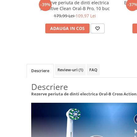
Rezerve periuta de dinti electrica
Epilat
-39%
-37
Maturi, mopuri si galeti
Sensitive Clean Oral-B Pro, 10 buc
BR
conect
Organizare si depozitare
179,99 Lei
109,97 Lei
AI, u
Pistoale de lipit
impus
ADAUGA IN COS
Termometre bucatarie
Tigai si Seturi
Unelte si aparate de masura
Uscatoare Rufe
Review-uri
(1)
FAQ
Descriere
Veioze si Lampi
Vopsele si Pigmenti
Descriere
Console, Jocuri & Accesorii
Rezerve periuta de dinti electrica Oral-B Cross Action
Electrocasnice & Climatizare
Aparate de vidat
Aspiratoare
Blendere & Tocatoare
Fiare, statii & aparate de calcat cu