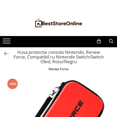
Toate Produsele
Accesorii aparate climatizare
Accesorii console gaming
Accesorii si Piese Aspiratoare
Aspiratoare Universale
Husa protectie consola Nintendo, Renew
Force, Compatibil cu Nintendo Switch/Switch
Dyson
Oled, Rosu/Negru
iRobot Roomba
Renew Force
Karcher Parkside
Philips
-45%
Tefal Rowenta X-Force Flex
Xiaomi Roborock
Aspiratoare
Auto Moto