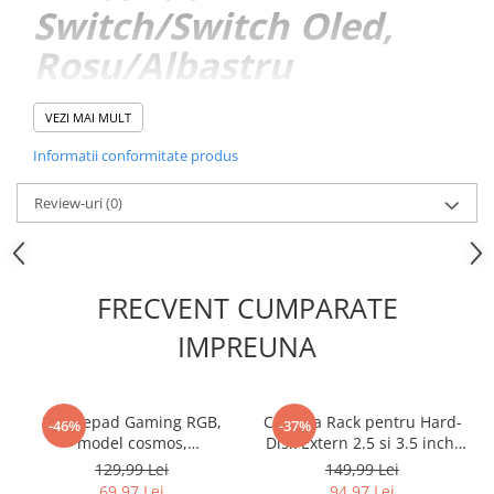
Switch/Switch Oled,
Rosu/Albastru
VEZI MAI MULT
Informatii conformitate produs
Review-uri
(0)
FRECVENT CUMPARATE
IMPREUNA
Mousepad Gaming RGB,
Carcasa Rack pentru Hard-
-46%
-37%
model cosmos,
Disk Extern 2.5 si 3.5 inch,
800x300x3mm, Iluminare
Renew Force, USB 3.0,
129,99 Lei
149,99 Lei
RGB, 14 moduri de
SATA, Design Tool-free,
69,97 Lei
94,97 Lei