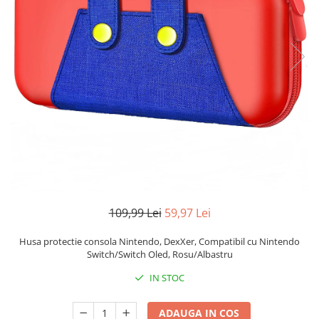
Pistoale de lipit
Perii de par electrice
Termometre bucatarie
Uscatoare de par
Tigai si Seturi
Unelte si aparate de masura
Uscatoare Rufe
Veioze si Lampi
Vopsele si Pigmenti
109,99 Lei
59,97 Lei
Husa protectie consola Nintendo, DexXer, Compatibil cu Nintendo
Switch/Switch Oled, Rosu/Albastru
IN STOC
ADAUGA IN COS