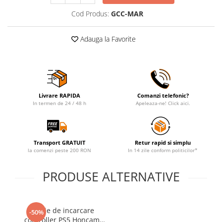
Cod Produs:
GCC-MAR
Adauga la Favorite
Livrare RAPIDA
Comanzi telefonic?
In termen de 24 / 48 h
Apeleaza-ne! Click aici.
Transport GRATUIT
Retur rapid si simplu
la comenzi peste 200 RON
In 14 zile conform politicilor*
PRODUSE ALTERNATIVE
Statie de incarcare
-50%
controller PS5 Honcam,