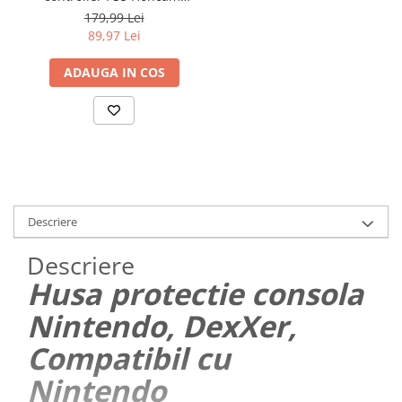
stand dublu, incarcare
179,99 Lei
rapida, indicator
89,97 Lei
incarcare, Alb/Negru
ADAUGA IN COS
Descriere
Descriere
Husa protectie consola
Nintendo, DexXer,
Compatibil cu
Nintendo