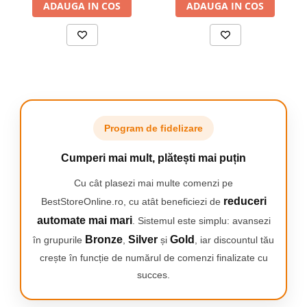
moarta, Indeparta
ADAUGA IN COS
moarta, Indeparta
ADAUGA IN COS
3in1
- Adapatorul este echipat cu 3 nivele de reglare a debitului
de apa. Acest lucru face ca apa sa fie mai atractiva pentru
animalul dvs. de companie si va fi mai dispus sa o bea.
Sistem modern de filtrare
- asigurat de un filtru eficient de
carbon activ.
Usor de utilizat si de curatat
- Puteti conecta cu usurinta
adapatorul la o sursa de alimentare folosind cablul USB inclus in
set. Datorita posibilitatii de a demonta elementele sale, il puteti
curata usor si rapid si sub jet de apa.
O solutie convenabila pentru proprietarii de animale de
Program de fidelizare
companie
- uitati de bolurile de apa lipicioase care colecteaza
doar praful si blana
Cumperi mai mult, plătești mai puțin
Cu cât plasezi mai multe comenzi pe
reduceri
BestStoreOnline.ro, cu atât beneficiezi de
automate mai mari
. Sistemul este simplu: avansezi
Bronze
Silver
Gold
în grupurile
,
și
, iar discountul tău
crește în funcție de numărul de comenzi finalizate cu
succes.