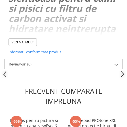
si pisici cu filtru de
carbon activat si
hidratare neintrerupta
a animalelor de
VEZI MAI MULT
companie, reglare a
Informatii conformitate produs
debitului de apa,
Review-uri
(0)
incarcare USB, design
modern, 2.5L, Alb
FRECVENT CUMPARATE
IMPREUNA
Covoras pentru pictura si
Mousepad PROtone XXL
-55%
-50%
desen cu apa NewEvo, 6
pentru protectie birou, din