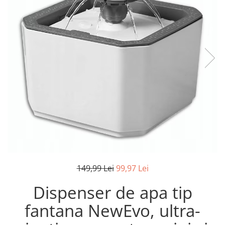
Pistoale de lipit
Perii de par electrice
Termometre bucatarie
Uscatoare de par
Tigai si Seturi
Unelte si aparate de masura
Uscatoare Rufe
Veioze si Lampi
Vopsele si Pigmenti
149,99 Lei
99,97 Lei
Dispenser de apa tip
fantana NewEvo, ultra-