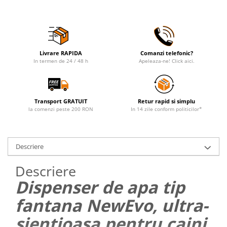
Livrare RAPIDA
Comanzi telefonic?
In termen de 24 / 48 h
Apeleaza-ne! Click aici.
Transport GRATUIT
Retur rapid si simplu
la comenzi peste 200 RON
In 14 zile conform politicilor*
Descriere
Descriere
Dispenser de apa tip
fantana NewEvo, ultra-
sientioasa pentru caini