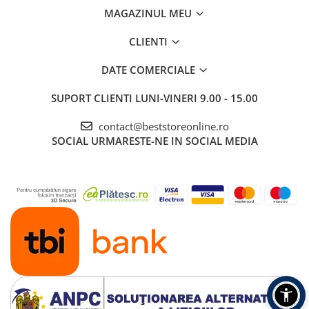
MAGAZINUL MEU
CLIENTI
DATE COMERCIALE
SUPORT CLIENTI
LUNI-VINERI 9.00 - 15.00
contact@beststoreonline.ro
SOCIAL
URMARESTE-NE IN SOCIAL MEDIA
LINISIT, ECOLOGIC,
IEFTIN
Datorita
pompei submersibile atasate stabil, adapatorul
functioneaza aproape silentios
(mai putin de 40 dB). Aceasta
inseamna ca adapatorul poate functiona 24 de ore pe zi, fara sa
te deranjeze nici macar noaptea - asigurand totodata accesul