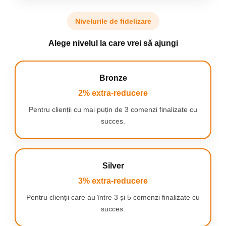
Nivelurile de fidelizare
Alege nivelul la care vrei să ajungi
Bronze
SPECIFICATII:
2% extra-reducere
Pentru clienții cu mai puțin de 3 comenzi finalizate cu
Capacitate rezervor:
2,5 L
succes.
Reglarea debitului de apa:
da, in 3 trepte
Lungime cablu:
145 cm
Material:
plastic de inalta calitate
Culoare:
alb cu finisaj gri
Filtru:
da, cu carbune activ
Silver
Puterea pompei:
3W
Dimensiuni:
19cm x 19cm x 17.5cm
3% extra-reducere
Animalul tau nu vrea sa
Pentru clienții care au între 3 și 5 comenzi finalizate cu
succes.
bea apa din castron? Noi