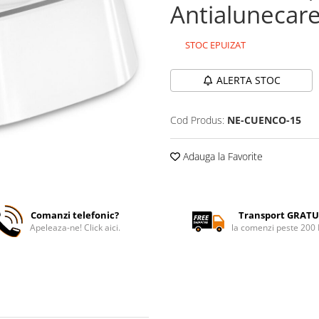
Antialunecare,
STOC EPUIZAT
ALERTA STOC
Cod Produs:
NE-CUENCO-15
Adauga la Favorite
Comanzi telefonic?
Transport GRATU
Apeleaza-ne! Click aici.
la comenzi peste 200