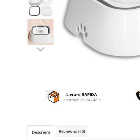
Accesorii auto interioare
Aspiratoare Auto
Produse Cosmetica Auto
Scule auto
Casa, Gradina & Bricolaj
Accesorii mese si scaune
Accesorii prize si intrerupatoare
Becuri
Clesti si Patenti
Corpuri de iluminat interior
Livrare RAPIDA
Covorase Baie
In termen de 24 / 48 h
Dulapuri Textile
Echipamente protectia muncii
Folii si pungi alimentare
Review-uri
(0)
Descriere
Frapiere si Clesti Gheata