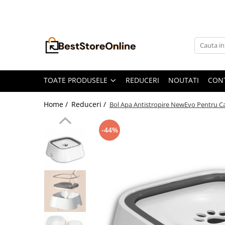
Toate Produsele
Accesorii aparate climatizare
Accesorii console gaming
Accesorii si Piese Aspiratoare
TOATE PRODUSELE
REDUCERI
NOUTATI
CON
Aspiratoare Universale
Home /
Reduceri /
Bol Apa Antistropire NewEvo Pentru Cain
Dyson
iRobot Roomba
-44%
Karcher Parkside
Philips
Tefal Rowenta X-Force Flex
Xiaomi Roborock
Aspiratoare
Auto Moto