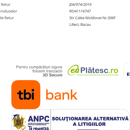
e Retur
J04/974/2019
Produselor
RO41116747
de Retur
Str.Calea Moldovei Nr.306F
plut
si ramane
protejat de un
Lilieci, Bacau
presiunea botului sau a limbii
de apa sa treaca
prin orificiile
napoi la suprafata de apa
.
rbiei animalului cu apa,
ndate si de
rul
 dvs. de