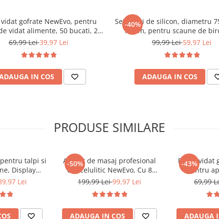
 vidat gofrate NewEvo, pentru
Set 5 roti de silicon, diametru 
-40%
de vidat alimente, 50 bucati, 20
11mm, pentru scaune de bir
5 cm, reutilizabile, rezistente,
scaune de gaming, Neg
69,99 Lei
39,97 Lei
99,99 Lei
59,97 Lei
e, lavabile in masina de spalat,
fara BPA, transparent
ADAUGA IN COS
ADAUGA IN COS
PRODUSE SIMILARE
 pentru talpi si
Aparat de masaj profesional
Pungi vidat 
-50%
-43%
ne, Display
anticelulitic NewEvo, Cu 8
pentru ap
ator 1200 mAh,
Capete de masaj, pentru
alimente, 50 b
89,97 Lei
199,99 Lei
99,97 Lei
69,99 L
t/min, 3 Capete
Tonifiere, Relaxare si Slabit,
cm, reutiliza
erna, Accesorii
Incalzire cu Infrarosu, Putere
sous vide, lav
artare piele
28W, Alb/Negru
spalat, fara 
COS
ADAUGA IN COS
ADAUGA I
ndeparta