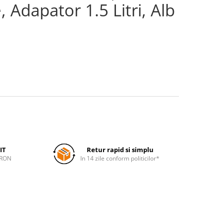
 Adapator 1.5 Litri, Alb
IT
Retur rapid si simplu
 RON
In 14 zile conform politicilor*