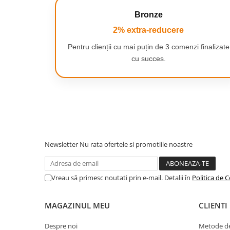
Smartwatch-uri
Bronze
PC, Periferice & Software
Dispozitive Spionaj
2% extra-reducere
Hub-uri
Pentru clienții cu mai puțin de 3 comenzi finalizate
cu succes.
Mini Imprimante
Organizatorare Cabluri
Periferice
Mouse
Mousepad
Tastaturi
Newsletter
Nu rata ofertele si promotiile noastre
Unitati optice externe
Rack Hard-disk
Vreau să primesc noutati prin e-mail. Detalii în
Politica de C
Sport & Travel
Antifurt bicicleta
MAGAZINUL MEU
CLIENTI
Aparate vibromasaj
Articole voiaj
Despre noi
Metode de