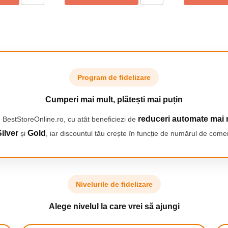
tru proprietarii
l castronului animalului tau de
nceput cu gauri profilate, animalul
 apa are nevoie.
i ii permite sa fie transportat
e o solutie ideala atunci cand
Program de fidelizare
l cu tine, ii vei oferi acces la
Cumperi mai mult, plătești mai puțin
e apa!
l plutitor elimina riscul ca parul,
reduceri automate mai 
 BestStoreOnline.ro, cu atât beneficiezi de
tau.
ilver
Gold
și
, iar discountul tău crește în funcție de numărul de comen
ompleta a vasului, puteti curata
masina de spalat vase.
ile laterale ale vasului il fac mai
tor impiedica cainele sa bea apa
asele mai mari de caini.
Nivelurile de fidelizare
Alege nivelul la care vrei să ajungi