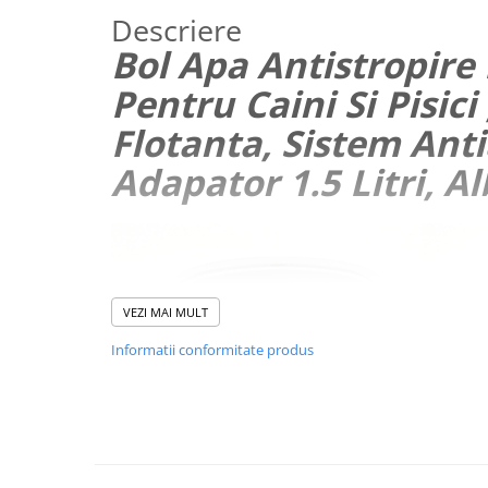
Maturi, mopuri si galeti
Descriere
Bol Apa Antistropir
Organizare si depozitare
Pistoale de lipit
Pentru Caini Si Pisici
Termometre bucatarie
Flotanta, Sistem Ant
Tigai si Seturi
Adapator 1.5 Litri, Al
Unelte si aparate de masura
Uscatoare Rufe
Veioze si Lampi
Vopsele si Pigmenti
VEZI MAI MULT
Console, Jocuri & Accesorii
Informatii conformitate produs
Electrocasnice & Climatizare
Aparate de vidat
Aspiratoare
Blendere & Tocatoare
Fiare, statii & aparate de calcat cu