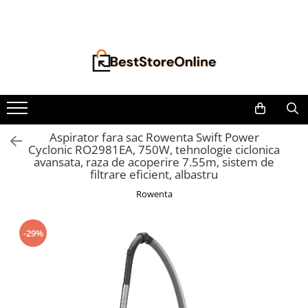
Toate Produsele
Accesorii aparate climatizare
Accesorii console gaming
Accesorii si Piese Aspiratoare
Aspiratoare Universale
Aspirator fara sac Rowenta Swift Power
Cyclonic RO2981EA, 750W, tehnologie ciclonica
Dyson
avansata, raza de acoperire 7.55m, sistem de
iRobot Roomba
filtrare eficient, albastru
Karcher Parkside
Rowenta
Philips
-29%
Tefal Rowenta X-Force Flex
Xiaomi Roborock
Aspiratoare
Auto Moto