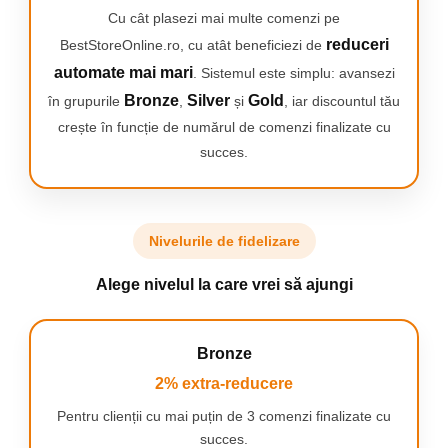
Cu cât plasezi mai multe comenzi pe
Pentru toate
reduceri
BestStoreOnline.ro, cu atât beneficiezi de
produsele noastre
automate mai mari
. Sistemul este simplu: avansezi
ce beneficiaza de
Tehnologia
Bronze
Silver
Gold
în grupurile
,
și
, iar discountul tău
Effiwatts, inginerii
crește în funcție de numărul de comenzi finalizate cu
Rowenta sunt
bucurosi sa
succes.
garanteze
performanta unui
aspirator de 2100
Watts cu un
Nivelurile de fidelizare
consum de 2.8 ori
mai mic.
*performante
Alege nivelul la care vrei să ajungi
echivalente cu ale
unui produs cu
putere de 2100 W,
Bronze
test intern de
aspirare conform
2% extra-reducere
standardului
EN60312
Pentru clienții cu mai puțin de 3 comenzi finalizate cu
succes.