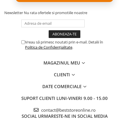
Newsletter
Nu rata ofertele si promotiile noastre
Cablu de
alimentare de
mari dimensiuni
Vreau să primesc noutati prin e-mail. Detalii în
Acesta ofera o arie
Politica de Confidențialitate
.
de pana la 7.6 m
pentru a aspira la
perfectie fiecare
MAGAZINUL MEU
centimentru din
locuinta ta.
CLIENTI
DATE COMERCIALE
SUPORT CLIENTI
LUNI-VINERI 9.00 - 15.00
contact@beststoreonline.ro
SOCIAL
URMARESTE-NE IN SOCIAL MEDIA
Aspirator fara
sac