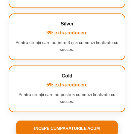
Silver
3% extra-reducere
Pentru clienții care au între 3 și 5 comenzi finalizate cu
Tehnologie
succes.
Ciclonica
avansata
Aceasta
garanteaza o
Gold
seprare eficienta a
aerului de praf
5% extra-reducere
pentru rezultate
Pentru clienții care au peste 5 comenzi finalizate cu
perfecte de lunga
succes.
durata.
INCEPE CUMPARATURILE ACUM