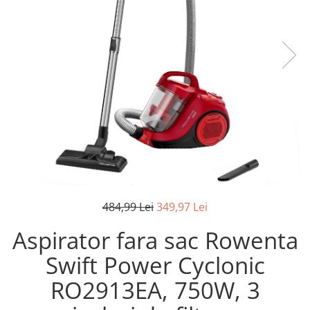
Pistoale de lipit
Perii de par electrice
Termometre bucatarie
Uscatoare de par
Tigai si Seturi
Unelte si aparate de masura
Uscatoare Rufe
Veioze si Lampi
Vopsele si Pigmenti
484,99 Lei
349,97 Lei
Aspirator fara sac Rowenta
Swift Power Cyclonic
RO2913EA, 750W, 3