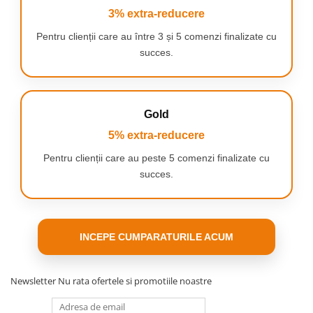
3% extra-reducere
Pentru clienții care au între 3 și 5 comenzi finalizate cu
succes.
Tehnologie
Ciclonica
avansata
Gold
Aceasta
garanteaza o
5% extra-reducere
seprare eficienta a
Pentru clienții care au peste 5 comenzi finalizate cu
aerului de praf
pentru rezultate
succes.
perfecte de lunga
durata.
INCEPE CUMPARATURILE ACUM
Newsletter
Nu rata ofertele si promotiile noastre