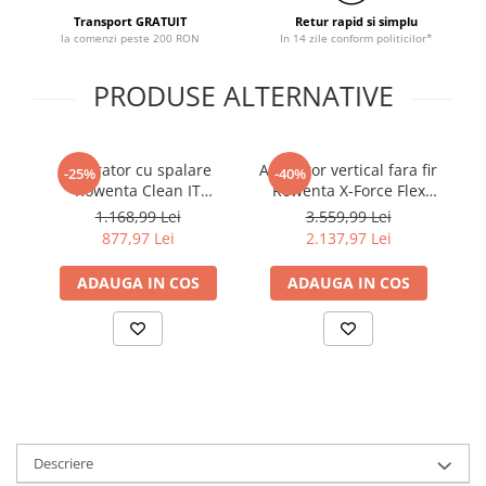
Transport GRATUIT
Retur rapid si simplu
la comenzi peste 200 RON
In 14 zile conform politicilor*
PRODUSE ALTERNATIVE
Aspirator cu spalare
Aspirator vertical fara fir
-25%
-40%
Rowenta Clean IT
Rowenta X-Force Flex
IN5020F0, 750W, putere
15.60 RH99F1WO, 550W,
1.168,99 Lei
3.559,99 Lei
aspirare 13.5kpa,
32.4V, autonomie 80 min,
877,97 Lei
2.137,97 Lei
rezervor apa & detergent
filtrare 99.9%, recipient
2.3L, rezervor apa
praf 0.9 L, tub flexibil,
ADAUGA IN COS
ADAUGA IN COS
murdara 1.5L, perii 8/15
perie cu LED, panou
cm, accesoriu spatii
digital SmartControl,
inguste & incaltaminte,
statie de
auto cl
Descriere