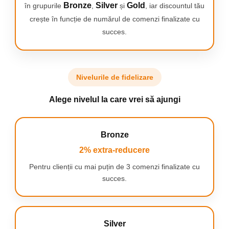
produsele noastre
Bronze
Silver
Gold
în grupurile
,
și
, iar discountul tău
ce beneficiaza de
crește în funcție de numărul de comenzi finalizate cu
Tehnologia
Effiwatts, inginerii
succes.
Rowenta sunt
bucurosi sa
garanteze
performanta unui
Nivelurile de fidelizare
aspirator de 2100
Watts cu un
consum de 2.8 ori
Alege nivelul la care vrei să ajungi
mai mic.
*performante
echivalente cu ale
Bronze
unui produs cu
putere de 2100 W,
2% extra-reducere
test intern de
aspirare conform
Pentru clienții cu mai puțin de 3 comenzi finalizate cu
standardului
succes.
EN60312
Silver