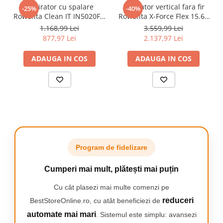
ofera rezultate perfecte de curatare, in profunzime.
Aspirator cu spalare
Aspirator vertical fara fir
-25%
-40%
• Design compact: confort sporit, manevrabilitate si depozitare
Rowenta Clean IT IN5020F0,
Rowenta X-Force Flex 15.60
usoara;
750W, putere aspirare
RH99F1WO, 550W, 32.4V,
1.168,99 Lei
3.559,99 Lei
• Performanta inalta pe suprafetele dure: motorul Effitech asigura
13.5kpa, rezervor apa &
autonomie 80 min, filtrare
877,97 Lei
2.137,97 Lei
aspirare eficienta a suprafetelor dure;
detergent 2.3L, rezervor
99.9%, recipient praf 0.9 L,
• Filtrare extrema a aerului re-emis: sistemul avansat asigura o
apa murdara 1.5L, perii
tub flexibil, perie cu LED,
ADAUGA IN COS
ADAUGA IN COS
filtrare de pana la 99.98%;
8/15 cm, accesoriu spatii
panou digital SmartControl,
• Recipient pentru praf usor de curatat pentru confort sporit in
inguste & incaltaminte,
statie de
fiecare zi.
auto cl
Program de fidelizare
Eficienta
Cumperi mai mult, plătești mai puțin
ridicata cu un
consum redus
Cu cât plasezi mai multe comenzi pe
de energie
reduceri
BestStoreOnline.ro, cu atât beneficiezi de
Pentru toate
automate mai mari
. Sistemul este simplu: avansezi