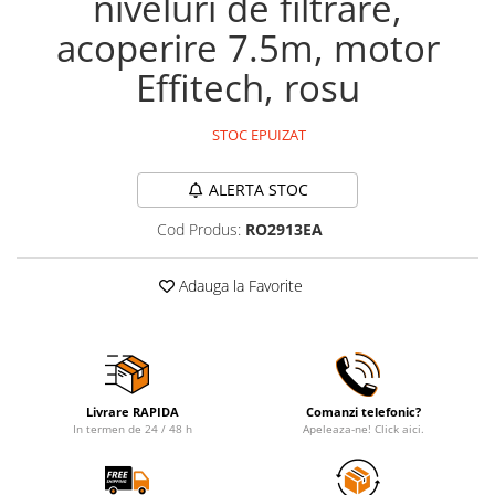
niveluri de filtrare,
acoperire 7.5m, motor
Effitech, rosu
STOC EPUIZAT
ALERTA STOC
Cod Produs:
RO2913EA
Adauga la Favorite
Livrare RAPIDA
Comanzi telefonic?
In termen de 24 / 48 h
Apeleaza-ne! Click aici.