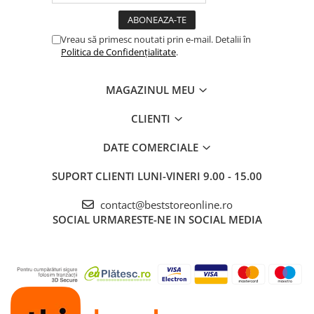
Cablu de
alimentare de
Vreau să primesc noutati prin e-mail. Detalii în
mari dimensiuni
Politica de Confidențialitate
.
Acesta acopera o
arie de pana la 7.6
MAGAZINUL MEU
m pentru a aspira
la perfectie fiecare
CLIENTI
centimentru din
locuinta ta.
DATE COMERCIALE
SUPORT CLIENTI
LUNI-VINERI 9.00 - 15.00
contact@beststoreonline.ro
SOCIAL
URMARESTE-NE IN SOCIAL MEDIA
Aspirator fara
sac
Descopera
beneficiile unui