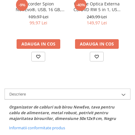
Recorder Spion
Unitate Optica Externa
-9%
-40%
NewEvo®, USB, 16 GB,
CD/DVD RW 5 in 1, USB
H
200 De Ore de
3.0, port USB-C, cititor de
3
109,97 Lei
249,99 Lei
Inregistrare, Raza de
carduri SD si MicroSD,
99,97 Lei
149,97 Lei
Actiune pana la 8 Metri,
Disk Burner, Reader DVD
Capacitate Baterie
Player pentru Windows,
350mAh, Argintiu
Laptop, PC, Negru
ADAUGA IN COS
ADAUGA IN COS
Descriere
Organizator de cabluri sub birou NewEvo, tava pentru
cablu de alimentare, metal robust, potrivit pentru
majoritatea birourilor, dimensiune 50x12x9 cm, Negru
Informatii conformitate produs