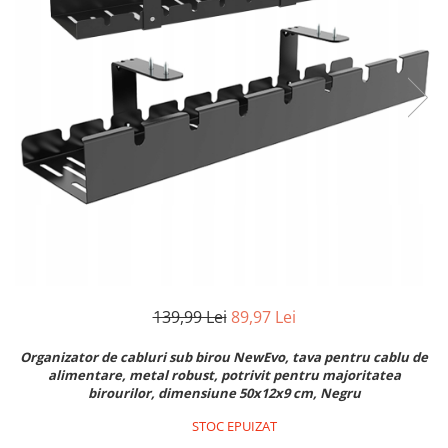
Pistoale de lipit
Perii de par electrice
Termometre bucatarie
Uscatoare de par
Tigai si Seturi
Unelte si aparate de masura
Uscatoare Rufe
Veioze si Lampi
Vopsele si Pigmenti
139,99 Lei
89,97 Lei
Organizator de cabluri sub birou NewEvo, tava pentru cablu de
alimentare, metal robust, potrivit pentru majoritatea
birourilor, dimensiune 50x12x9 cm, Negru
STOC EPUIZAT