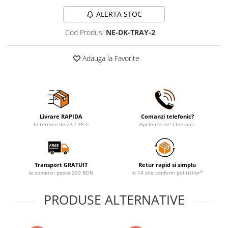
ALERTA STOC
Cod Produs:
NE-DK-TRAY-2
Adauga la Favorite
Livrare RAPIDA
Comanzi telefonic?
In termen de 24 / 48 h
Apeleaza-ne! Click aici.
Transport GRATUIT
Retur rapid si simplu
la comenzi peste 200 RON
In 14 zile conform politicilor*
PRODUSE ALTERNATIVE