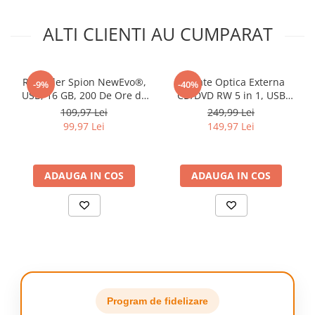
ALTI CLIENTI AU CUMPARAT
Recorder Spion NewEvo®,
Unitate Optica Externa
-9%
-40%
USB, 16 GB, 200 De Ore de
CD/DVD RW 5 in 1, USB
Inregistrare, Raza de
3.0, port USB-C, cititor de
109,97 Lei
249,99 Lei
Actiune pana la 8 Metri,
carduri SD si MicroSD, Disk
99,97 Lei
149,97 Lei
Capacitate Baterie 350mAh,
Burner, Reader DVD Player
Argintiu
pentru Windows, Laptop,
PC, Negru
ADAUGA IN COS
ADAUGA IN COS
Program de fidelizare