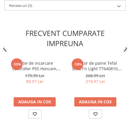
Review-uri
(0)
FRECVENT CUMPARATE
IMPREUNA
Statie de incarcare
Prajitor de paine Tefal
-50%
-18%
controller PS5 Honcam,
Smart'n Light TT640810,
stand dublu, incarcare
850W, 2 felii, ecran digital,
179,99 Lei
268,99 Lei
rapida, indicator incarcare,
3 functii dedicate, 7 niveluri
89,97 Lei
219,97 Lei
Alb/Negru
de rumenire, negru
ADAUGA IN COS
ADAUGA IN COS