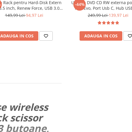
a Rack pentru Hard-Disk Extern
Unitate DVD CD RW externa po
%
-44%
 3.5 inch, Renew Force, USB 3.0,
NewEvo, Port Usb C, Hub USB
A, Design Tool-free, Neagra
Cititor de carduri SD, Disk Bu
149,99 Lei
94,97 Lei
249,99 Lei
139,97 Lei
Reader DVD Player pentru Wind
Laptop, PC, Negru
ADAUGA IN COS
ADAUGA IN COS
e wireless
ck scissor
 3 butoane,