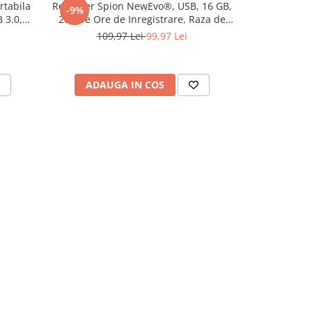
rtabila
Recorder Spion NewEvo®, USB, 16 GB,
Adaptor Hub 
-9%
-27%
 3.0,
200 De Ore de Inregistrare, Raza de
8 in 1 la HDM
rner,
Actiune pana la 8 Metri, Capacitate
x USB Typ
109,97 Lei
99,97 Lei
149,
ows 10,
Baterie 350mAh, Argintiu
Charging P
Docking Stat
HP, 
ADAUGA IN COS
ADAU