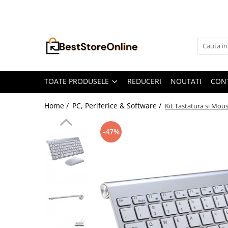
Toate Produsele
Accesorii aparate climatizare
Accesorii console gaming
Accesorii si Piese Aspiratoare
TOATE PRODUSELE
REDUCERI
NOUTATI
CON
Aspiratoare Universale
Home /
PC, Periferice & Software /
Kit Tastatura si Mous
Dyson
iRobot Roomba
-47%
Karcher Parkside
Philips
Tefal Rowenta X-Force Flex
Xiaomi Roborock
Aspiratoare
Auto Moto