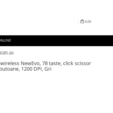
0,00
ONLINE
0 DPI, Gri
wireless NewEvo, 78 taste, click scissor
 butoane, 1200 DPI, Gri