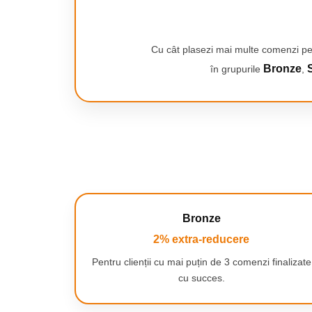
Smartwatch-uri
Setul nostru de mouse si tastatura fara fir a fost proiectat
PC, Periferice & Software
cu diverse sisteme de operare si dispozitive. Datorita acestui 
Dispozitive Spionaj
numai pe computer, ci si pe multe alte dispozitive electron
Cu cât plasezi mai multe comenzi pe
Suport pentru mai multe sisteme de operare: Setul fu
Hub-uri
iOS, Android, LINUX si Chrome OS, asigurand flexibilitate 
Bronze
S
în grupurile
,
Compatibilitate cu diverse dispozitive: Indiferent daca 
Mini Imprimante
laptop, SMART TV sau consola de jocuri Xbox sau PlaySt
Organizatorare Cabluri
functionare lina si eficienta.
Periferice
Tot ce ai nevoie intr-u
Mouse
Setul nostru include tot ce aveti nevoie pentru a incepe sa 
Mousepad
tastatura fara fir.
Tastaturi
Receptor Nano USB: Receptor universal care permite co
si mouse-ului, asigurand o functionare stabila si fara fir.
Unitati optice externe
Ambalaj elegant: Setul este ambalat intr-un ambalaj ele
Bronze
Rack Hard-disk
cadou pentru tine sau pentru cei dragi.
2% extra-reducere
Sport & Travel
SETUL INCLUDE
Antifurt bicicleta
Pentru clienții cu mai puțin de 3 comenzi finalizate
Tastatura fara fir de 2,4 GHz
cu succes.
Aparate vibromasaj
Mouse fara fir de 2,4 GHz
Receptor Nano USB
Articole voiaj