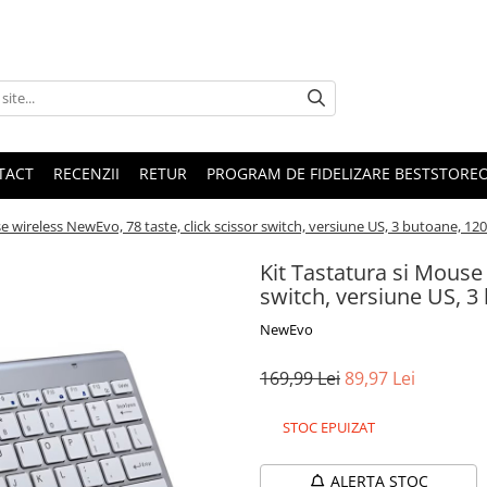
TACT
RECENZII
RETUR
PROGRAM DE FIDELIZARE BESTSTORE
e wireless NewEvo, 78 taste, click scissor switch, versiune US, 3 butoane, 120
Kit Tastatura si Mouse 
switch, versiune US, 3
NewEvo
169,99 Lei
89,97 Lei
STOC EPUIZAT
ALERTA STOC