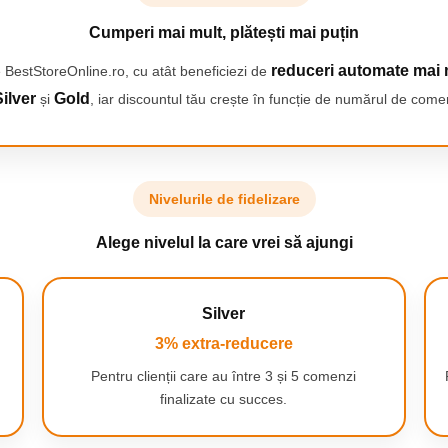
 pentru compatibilitate deplina
Cumperi mai mult, plătești mai puțin
fapt, il puteti utiliza liber nu
ice.
reduceri automate mai 
 BestStoreOnline.ro, cu atât beneficiezi de
nctioneaza cu Windows, Apple
si universalitate in utilizare.
ilver
Gold
și
, iar discountul tău crește în funcție de numărul de comen
utilizati un computer desktop,
ation, setul nostru va asigura o
n singur set
Nivelurile de fidelizare
utilizati imediat mouse-ul si
Alege nivelul la care vrei să ajungi
nectarea simultana a tastaturii
gant, care este perfect ca un
Silver
3% extra-reducere
Pentru clienții care au între 3 și 5 comenzi
finalizate cu succes.