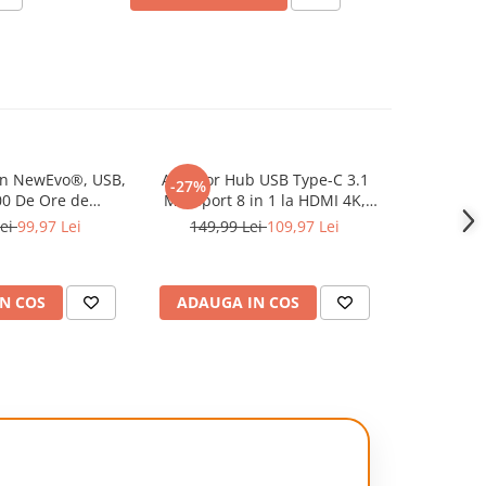
on NewEvo®, USB,
Adaptor Hub USB Type-C 3.1
Unitate Op
-27%
-35%
00 De Ore de
Multiport 8 in 1 la HDMI 4K,
2in1, USB 3
 Raza de Actiune
LAN RJ45 Ethernet, 1 x USB
CD-RW, Dr
Lei
99,97 Lei
149,99 Lei
109,97 Lei
199,9
tri, Capacitate
Type-C, 2 x USB-A, PD 87W
Plug &
0mAh, Argintiu
Charging Port, SD/TF Card
Reader, Docking Station Laptop
N COS
ADAUGA IN COS
ADAUG
Lenovo, Dell, HP, Asus, Acer,
Appl