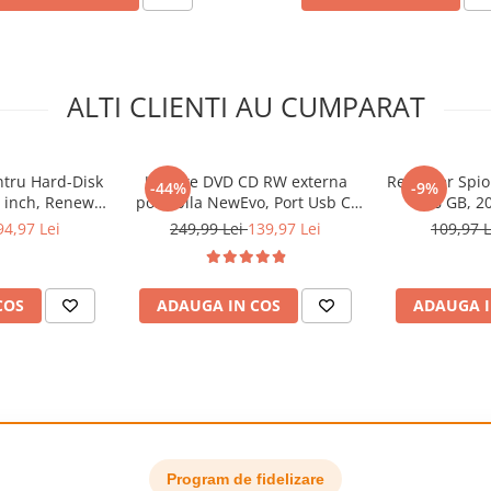
pentru stangaci
ALTI CLIENTI AU CUMPARAT
0/1000/1200 DPI)
ntru Hard-Disk
Unitate DVD CD RW externa
Recorder Spi
-44%
-9%
5 inch, Renew
portabila NewEvo, Port Usb C,
16 GB, 2
 SATA, Design
Hub USB 3.0, Cititor de carduri
Inregistrare,
94,97 Lei
249,99 Lei
139,97 Lei
109,97 
, Neagra
SD, Disk Burner, Reader DVD
pana la 8 Me
Player pentru Windows 10,
Baterie 35
mai buna capacitate de raspuns
Laptop, PC, Negru
onvenabil al sunetului si al
COS
ADAUGA IN COS
ADAUGA I
ta
Program de fidelizare