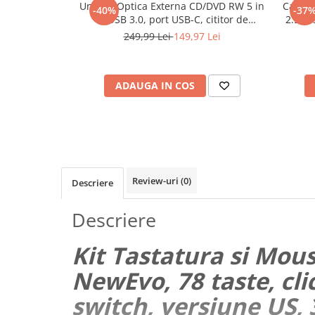
Unitate Optica Externa CD/DVD RW 5 in
Carcas
-40%
-37
Maturi, mopuri si galeti
1, USB 3.0, port USB-C, cititor de
2.5 si
carduri SD si MicroSD, Disk Burner,
SAT
Organizare si depozitare
249,99 Lei
149,97 Lei
Reader DVD Player pentru Windows,
Pistoale de lipit
Laptop, PC, Negru
Termometre bucatarie
ADAUGA IN COS
Tigai si Seturi
Unelte si aparate de masura
Uscatoare Rufe
Veioze si Lampi
Review-uri
(0)
Descriere
Vopsele si Pigmenti
Console, Jocuri & Accesorii
Descriere
Electrocasnice & Climatizare
Aparate de vidat
Kit Tastatura si Mous
Aspiratoare
NewEvo, 78 taste, cli
Blendere & Tocatoare
switch, versiune US,
Fiare, statii & aparate de calcat cu