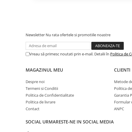
Ambalaj elegant
Camping
Centuri de Slabit
Componente si Piese Biciclete
Huse protectie biciclete
Newsletter
Nu rata ofertele si promotiile noastre
Lumini bicicleta
Rucsacuri
Vreau să primesc noutati prin e-mail. Detalii în
Politica de C
TV, Audio-Video & Foto
Accesorii foto & video
MAGAZINUL MEU
CLIENTI
Binocluri
Despre noi
Metode de
Boxe Portabile
Termeni si Conditii
Politica d
Politica de Confidentialitate
Garantia 
Casti Wireless
Politica de livrare
Formular 
Dispozitive Spionaj
Contact
ANPC
Videoproiectoare
SOCIAL
URMARESTE-NE IN SOCIAL MEDIA