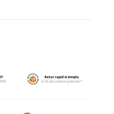
IT
Retur rapid si simplu
 RON
In 14 zile conform politicilor*