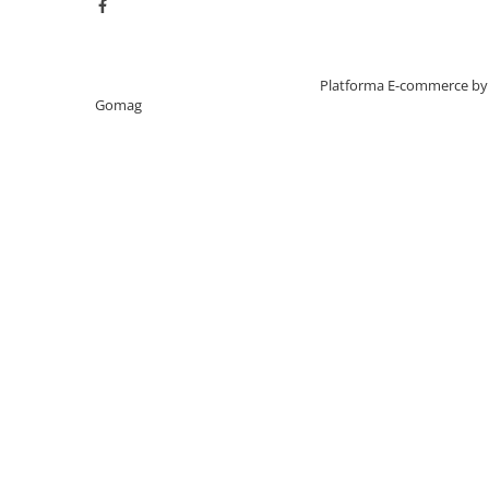
Creat cu ❤ și cu 🧠 de TrifanDan.ro
Platforma E-commerce by
Gomag