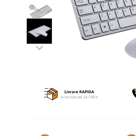
Accesorii auto interioare
Aspiratoare Auto
Produse Cosmetica Auto
Scule auto
Casa, Gradina & Bricolaj
Accesorii mese si scaune
Accesorii prize si intrerupatoare
Becuri
Clesti si Patenti
Corpuri de iluminat interior
Livrare RAPIDA
Covorase Baie
In termen de 24 / 48 h
Dulapuri Textile
Echipamente protectia muncii
Folii si pungi alimentare
Frapiere si Clesti Gheata