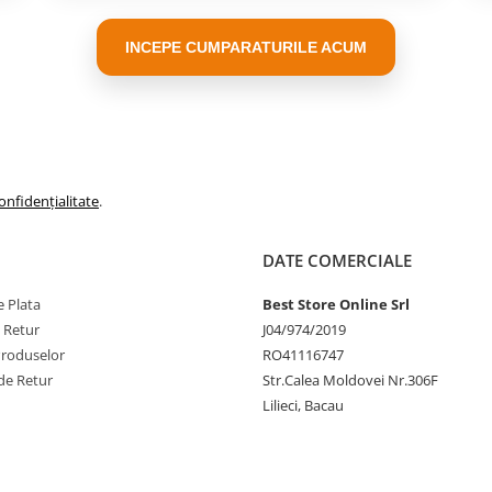
INCEPE CUMPARATURILE ACUM
onfidențialitate
.
DATE COMERCIALE
 Plata
Best Store Online Srl
e Retur
J04/974/2019
Produselor
RO41116747
de Retur
Str.Calea Moldovei Nr.306F
Lilieci, Bacau