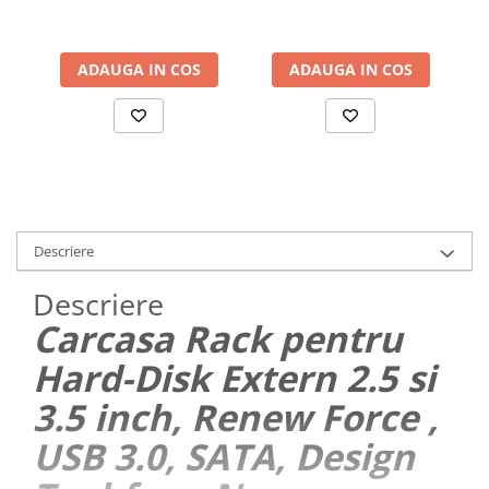
Plug & Play, Aluminiu
Disk Burner, Reader DVD
Ac
abur
Player pentru Windows,
Laptop, PC, Negru
Generatoare Ozon
ADAUGA IN COS
ADAUGA IN COS
Prajitoare de paine
Sandwich-maker
Ghiozdane si genti
Ingrijire personala & Cosmetice
Periute de dinti electrice
Accesorii Periute de Dinti Electrice
Descriere
Accesorii aparate de ras clasice
Descriere
Accesorii aparate de ras electrice
Carcasa Rack pentru
Aparate cosmetice
Hard-Disk Extern 2.5 si
Aparate de ras si tuns
3.5 inch, Renew Force ,
Aparate masaj
USB 3.0, SATA, Design
Aparate pentru manichiura
pedichiura