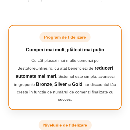
alimentare inclus.
Camping
Centuri de Slabit
Atentie!
Componente si Piese Biciclete
Acest produs este o carcasa pentru hard-disk extern.
Huse protectie biciclete
Produsul nu contine hard-disk.
Prezentarea unui SSD sau HDD
Program de fidelizare
in imaginile de produs are rolul de a ilustra modul de functionare
Lumini bicicleta
al produsului.
Cumperi mai mult, plătești mai puțin
Rucsacuri
SETUL CONTINE:
TV, Audio-Video & Foto
Cu cât plasezi mai multe comenzi pe
Carcasa HDD/SSD 2.5/3.5″ USB 3.0 SATA I/ II/ III
Accesorii foto & video
reduceri
BestStoreOnline.ro, cu atât beneficiezi de
Cablu USB 3.0
adaptor de curent alternativ
Binocluri
automate mai mari
. Sistemul este simplu: avansezi
ambalaj original
Bronze
Silver
Gold
în grupurile
,
și
, iar discountul tău
Boxe Portabile
crește în funcție de numărul de comenzi finalizate cu
Casti Wireless
succes.
Dispozitive Spionaj
Videoproiectoare
Nivelurile de fidelizare