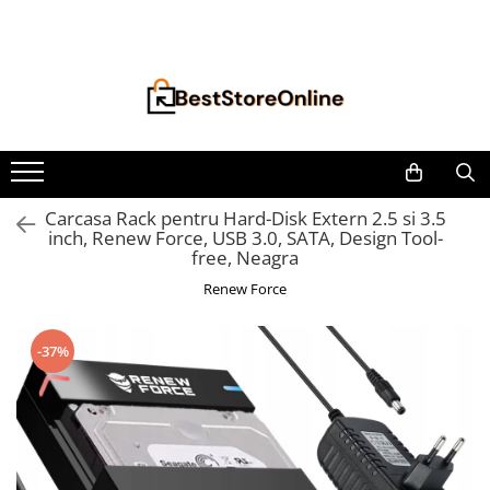
Toate Produsele
Accesorii aparate climatizare
Accesorii console gaming
Accesorii si Piese Aspiratoare
Aspiratoare Universale
Carcasa Rack pentru Hard-Disk Extern 2.5 si 3.5
inch, Renew Force, USB 3.0, SATA, Design Tool-
Dyson
free, Neagra
iRobot Roomba
Renew Force
Karcher Parkside
Philips
-37%
Tefal Rowenta X-Force Flex
Xiaomi Roborock
Aspiratoare
Auto Moto