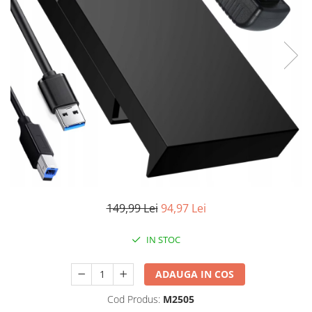
Accesorii auto interioare
Aspiratoare Auto
Produse Cosmetica Auto
Scule auto
Casa, Gradina & Bricolaj
Accesorii mese si scaune
Accesorii prize si intrerupatoare
Becuri
Clesti si Patenti
Corpuri de iluminat interior
149,99 Lei
94,97 Lei
Covorase Baie
Dulapuri Textile
IN STOC
Echipamente protectia muncii
ADAUGA IN COS
Folii si pungi alimentare
Cod Produs:
M2505
Frapiere si Clesti Gheata