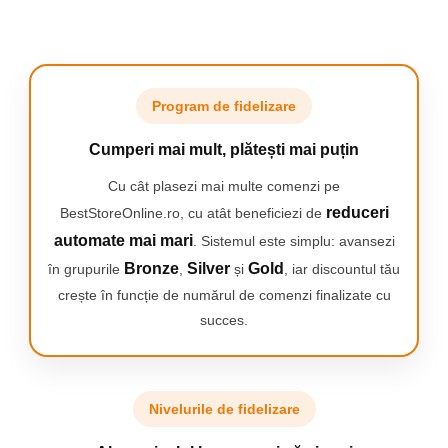
temperaturi ridicate
Flexibil
- puteți îndoi covorașul și îl puteți
adapta la suprafață fără să vă faceți griji cu
privire la deviațiile constante
Program de fidelizare
Rezistent la apă
- puteți șterge cu ușurință
toate lichidele de pe tampon și, în plus, puteți
Cumperi mai mult, plătești mai puțin
spăla organizatorul în mod regulat, fără să vă
faceți griji că apa se înmoaie în el.
Cu cât plasezi mai multe comenzi pe
Buzunare magnetice
reduceri
BestStoreOnline.ro, cu atât beneficiezi de
automate mai mari
Covorașul din silicon are
. Sistemul este simplu: avansezi
4 locuri magnetice
.
Odată ce le-ați pus chiar și cele mai mici
Bronze
Silver
Gold
în grupurile
,
și
, iar discountul tău
șuruburi, acestea vor rămâne pe loc chiar dacă
crește în funcție de numărul de comenzi finalizate cu
șaiba este mutată. Nu te lăsa înșurubat de
succes.
șuruburile care scapă de pe birou! Lucrați
confortabil și rapid cu tot ce aveți nevoie la
îndemână.
Nivelurile de fidelizare
AVANTAJE