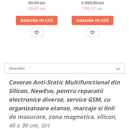
30cm x 2cm, fermoar,
Tarnish Stainless Steel
99,99 Lei
1.399,99 Lei
14"-15.6", Negru
Case, Black
Wh
59,97 Lei
799,97 Lei
Fluoroelastomer Strap
ADAUGA IN COS
ADAUGA IN COS
Descriere
Covoras Anti-Static Multifunctional din
Silicon, NewEvo, pentru reparatii
electronice diverse, service GSM, cu
organizatoare etanse, marcaje si linii
de masurare, zona magnetica, silicon,
45 x 30 cm, Gri