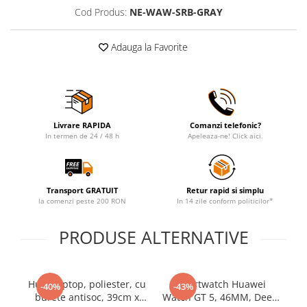
Cod Produs:
NE-WAW-SRB-GRAY
Adauga la Favorite
Livrare RAPIDA
Comanzi telefonic?
In termen de 24 / 48 h
Apeleaza-ne! Click aici.
Transport GRATUIT
Retur rapid si simplu
la comenzi peste 200 RON
In 14 zile conform politicilor*
PRODUSE ALTERNATIVE
Husa laptop, poliester, cu
Smartwatch Huawei
-40%
-43%
burete antisoc, 39cm x
Watch GT 5, 46MM, Deep
Wa