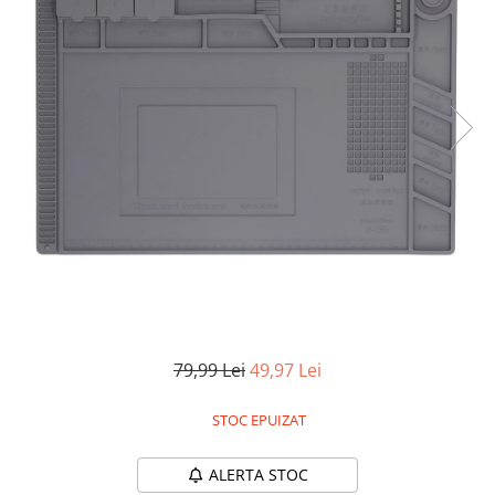
Pistoale de lipit
Perii de par electrice
Termometre bucatarie
Uscatoare de par
Tigai si Seturi
Unelte si aparate de masura
Uscatoare Rufe
Veioze si Lampi
Vopsele si Pigmenti
79,99 Lei
49,97 Lei
STOC EPUIZAT
ALERTA STOC