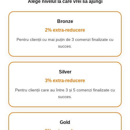
Alege nivelul la care vrei să ajungi
Impotriva alunecarii
Locuri magnetice
Mare
Durabil
Bronze
Multe compartimente diferite
2% extra-reducere
Containere care se încuie
Impermeabil
Pentru clienții cu mai puțin de 3 comenzi finalizate cu
Usor de intretinut
succes.
Elastic
Silver
3% extra-reducere
Pentru clienții care au între 3 și 5 comenzi finalizate cu
succes.
Gold