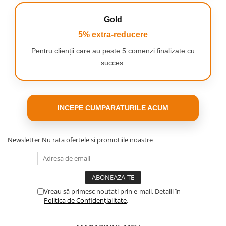
Setul nostru de artă are câte ceva pentru fiecare –
pixuri
de colorat
, creioane
de desen
și
vopsele
.
Gold
Toate în
culori vibrante
care arată grozav pe
5% extra-reducere
hârtie. Totul vine
într-o cutie convenabilă
, ușor
de pliat, închis și luat cu tine –
la școală
,
la
Pentru clienții care au peste 5 comenzi finalizate cu
grădiniță, la ora de artă
sau într-
o
succes.
excursie
pentru a picta în aer liber!
INCEPE CUMPARATURILE ACUM
Newsletter
Nu rata ofertele si promotiile noastre
Vreau să primesc noutati prin e-mail. Detalii în
Politica de Confidențialitate
.