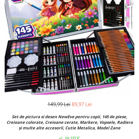
Accesorii auto interioare
Aspiratoare Auto
Produse Cosmetica Auto
Scule auto
Casa, Gradina & Bricolaj
Accesorii mese si scaune
Accesorii prize si intrerupatoare
Becuri
Clesti si Patenti
Corpuri de iluminat interior
Covorase Baie
149,99 Lei
89,97 Lei
Dulapuri Textile
Echipamente protectia muncii
Set de pictura si desen NewEvo pentru copii, 145 de piese,
Creioane colorate, Creioane cerate, Markere, Vopsele, Radiera
Folii si pungi alimentare
și multe alte accesorii, Cutie Metalica, Model Zane
Frapiere si Clesti Gheata
IN STOC