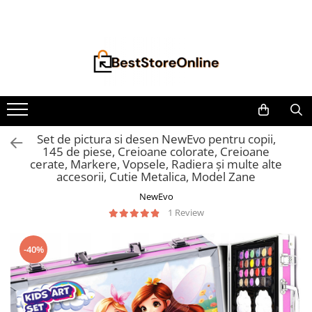
Toate Produsele
Accesorii aparate climatizare
Accesorii console gaming
Accesorii si Piese Aspiratoare
Aspiratoare Universale
Set de pictura si desen NewEvo pentru copii,
145 de piese, Creioane colorate, Creioane
Dyson
cerate, Markere, Vopsele, Radiera și multe alte
iRobot Roomba
accesorii, Cutie Metalica, Model Zane
Karcher Parkside
NewEvo
1 Review
Philips
Tefal Rowenta X-Force Flex
-40%
Xiaomi Roborock
Aspiratoare
Auto Moto