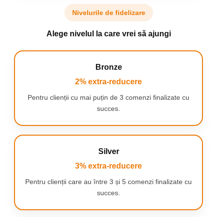
Nivelurile de fidelizare
Alege nivelul la care vrei să ajungi
Bronze
2% extra-reducere
Pentru clienții cu mai puțin de 3 comenzi finalizate cu
succes.
Silver
3% extra-reducere
Trezește
imaginația și abilitățile creative ale copilului
Pentru clienții care au între 3 și 5 comenzi finalizate cu
tău
cu un kit de artă.
succes.
UN SET PENTRU FIECARE COPIL