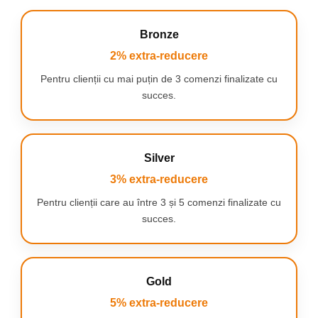
facilitează
Bronze
2% extra-reducere
depozitarea și
Pentru clienții cu mai puțin de 3 comenzi finalizate cu
succes.
transportul setului,
Silver
fiind perfectă
3% extra-reducere
Pentru clienții care au între 3 și 5 comenzi finalizate cu
pentru acasă,
succes.
școală sau
Gold
călătorii. Aceasta
5% extra-reducere