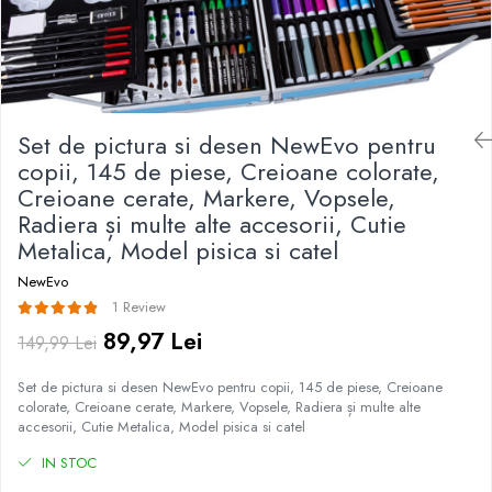
Irigatoare Bucale
Pistoale de lipit
Perii de par electrice
Termometre bucatarie
Uscatoare de par
Tigai si Seturi
Unelte si aparate de masura
Set de pictura si desen NewEvo pentru
Uscatoare Rufe
copii, 145 de piese, Creioane colorate,
Creioane cerate, Markere, Vopsele,
Veioze si Lampi
Radiera și multe alte accesorii, Cutie
Vopsele si Pigmenti
Metalica, Model pisica si catel
NewEvo
1 Review
89,97 Lei
149,99 Lei
Set de pictura si desen NewEvo pentru copii, 145 de piese, Creioane
colorate, Creioane cerate, Markere, Vopsele, Radiera și multe alte
accesorii, Cutie Metalica, Model pisica si catel
IN STOC