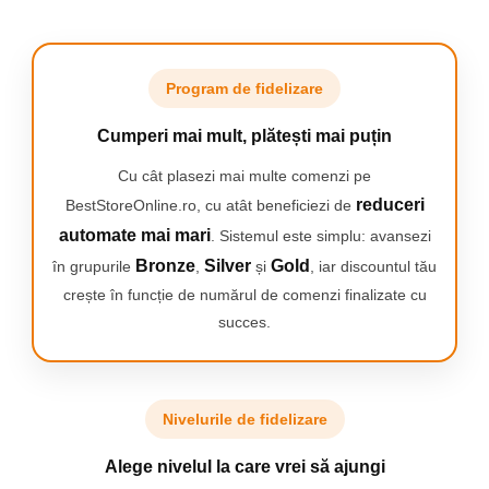
alte accesorii –
Program de fidelizare
ideale pentru
Cumperi mai mult, plătești mai puțin
Cu cât plasezi mai multe comenzi pe
dezvoltarea
reduceri
BestStoreOnline.ro, cu atât beneficiezi de
automate mai mari
. Sistemul este simplu: avansezi
imaginației și a
Bronze
Silver
Gold
în grupurile
,
și
, iar discountul tău
crește în funcție de numărul de comenzi finalizate cu
abilităților
succes.
manuale. Valiza
Nivelurile de fidelizare
estetică cu mâner
Alege nivelul la care vrei să ajungi