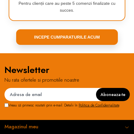
Pentru clienții care au peste 5 comenzi finalizate cu
succes.
este o idee
grozavă de cadou
INCEPE CUMPARATURILE ACUM
care va oferi ore
Newsletter
întregi de
Nu rata ofertele si promotiile noastre
distracție creativă.
Vreau să primesc noutati prin e-mail. Detalii în
Politica de Confidențialitate
.
Distracție creativă pentru toată lumea - un set
complet de creioane colorate, vopsele, markere!
Magazinul meu