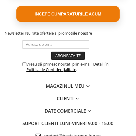
și răspuns rapid
🏎️
Funcții speciale:
drift controlat, anvelope interschimbabile și
INCEPE CUMPARATURILE ACUM
efecte luminoase dinamice
Newsletter
Nu rata ofertele si promotiile noastre
Vreau să primesc noutati prin e-mail. Detalii în
Politica de Confidențialitate
.
MAGAZINUL MEU
CLIENTI
DATE COMERCIALE
SUPORT CLIENTI
LUNI-VINERI 9.00 - 15.00
contact@beststoreonline.ro