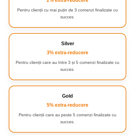
2% extra-reducere
Pentru clienții cu mai puțin de 3 comenzi finalizate cu
succes.
Silver
3% extra-reducere
Pentru clienții care au între 3 și 5 comenzi finalizate cu
succes.
SPECIFICAȚII TEHNICE
📏
Dimensiuni model:
20 × 9 × 6 cm (L × l × Î)
🚗
Sistem de tracțiune:
4x4 – tracțiune integrală față și spate
🔋
Alimentare:
acumulator Li-Ion 3,7 V (inclus în pachet)
Gold
⏳
Timp de încărcare:
aproximativ 2 ore
🔄
Autonomie:
până la 30 de minute de utilizare continuă cu
5% extra-reducere
bateria complet încărcată
Pentru clienții care au peste 5 comenzi finalizate cu
⚡
Viteză maximă:
până la 20 km/h
💡
Iluminare LED:
lumini față și spate cu efect luminos activ în
succes.
timpul deplasării
🎮
Control:
telecomandă wireless pentru manevrabilitate precisă