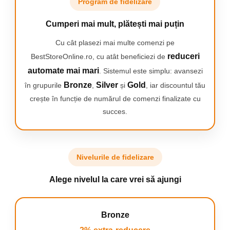
Program de fidelizare
✅
Tracțiune integrală 4x4
pentru stabilitate și control maxim
pe orice suprafață
✅
Capacitate avansată de drift
și moduri de condus variabile
Cumperi mai mult, plătești mai puțin
pentru manevre spectaculoase
✅
Anvelope interschimbabile
Cu cât plasezi mai multe comenzi pe
pentru adaptare rapidă la
diferite stiluri de conducere
reduceri
BestStoreOnline.ro, cu atât beneficiezi de
✅
Funcție de iluminare LED
care oferă un aspect realist și
automate mai mari
. Sistemul este simplu: avansezi
spectaculos în timpul curselor de noapte
✅
Construcție robustă și materiale de înaltă calitate
,
Bronze
Silver
Gold
în grupurile
,
și
, iar discountul tău
concepute pentru utilizare îndelungată și provocări intense
crește în funcție de numărul de comenzi finalizate cu
✅
Telecomandă ergonomică și precisă
pentru un răspuns
rapid și control optim
succes.
✅
Experiență de condus captivantă
, ideală atât pentru
începători, cât și pentru pasionații de mașini RC
Nivelurile de fidelizare
Alege nivelul la care vrei să ajungi
Bronze