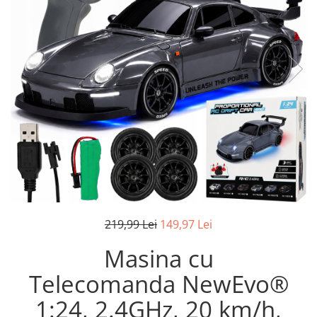
Pistoale de lipit
Perii de par electrice
Termometre bucatarie
Uscatoare de par
Tigai si Seturi
Unelte si aparate de masura
Uscatoare Rufe
Veioze si Lampi
Vopsele si Pigmenti
219,99 Lei
149,97 Lei
Masina cu
Telecomanda NewEvo®
1:24, 2.4GHz, 20 km/h,