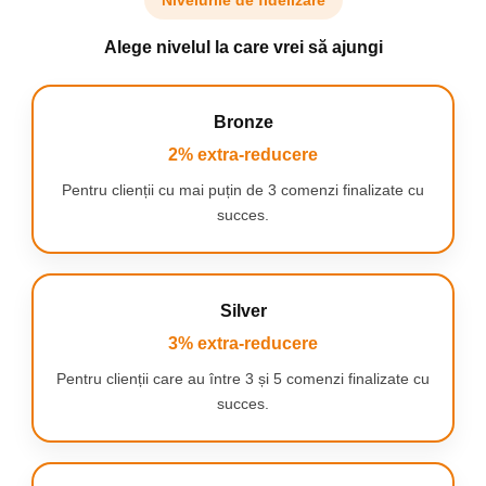
Nivelurile de fidelizare
Alege nivelul la care vrei să ajungi
Bronze
2% extra-reducere
Pentru clienții cu mai puțin de 3 comenzi finalizate cu
succes.
Ce dezvoltă un covoraș pentru desenarea în apă?
Silver
Coordonarea mână-ochi
3% extra-reducere
Cu fiecare trăsătură de stilou, copilul învață să-și
Pentru clienții care au între 3 și 5 comenzi finalizate cu
controleze mișcările și să-și concentreze privirea
succes.
asupra sarcinii pe care o are la îndemână. Aceasta
este o formă naturală de antrenament care se
traduce ulterior în învățarea scrierii și lucrului într-