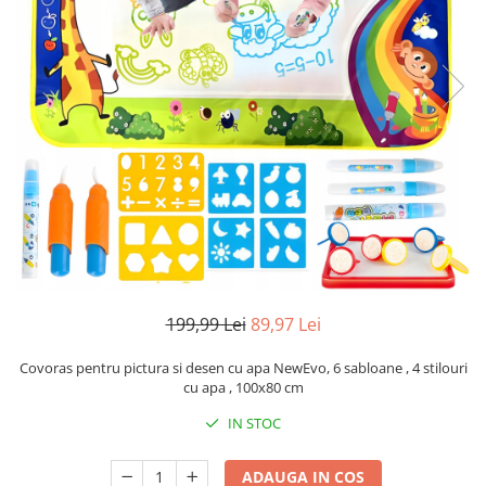
Pistoale de lipit
Perii de par electrice
Termometre bucatarie
Uscatoare de par
Tigai si Seturi
Unelte si aparate de masura
Uscatoare Rufe
Veioze si Lampi
Vopsele si Pigmenti
199,99 Lei
89,97 Lei
Covoras pentru pictura si desen cu apa NewEvo, 6 sabloane , 4 stilouri
cu apa , 100x80 cm
IN STOC
ADAUGA IN COS