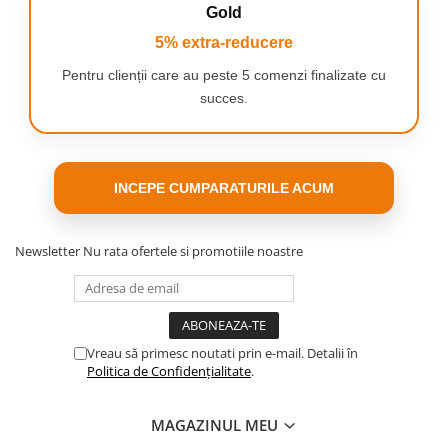
un caiet.
Gold
✅Creativitate și imaginație
5% extra-reducere
Covorașul încurajează experimentarea cu forme,
Pentru clienții care au peste 5 comenzi finalizate cu
culori și modele. Copiii își creează propriile lumi,
succes.
personaje și povești, ceea ce le stimulează
imaginația și le dezvoltă abilitățile artistice.
Înțelegerea culorilor și formelor
INCEPE CUMPARATURILE ACUM
Datorită șabloanelor și ștampilelor, copiii mici
învață să recunoască și să copieze forme și culori
de bază. Acesta este un instrument educațional
Newsletter
Nu rata ofertele si promotiile noastre
excelent pentru preșcolari.
Vreau să primesc noutati prin e-mail. Detalii în
Politica de Confidențialitate
.
MAGAZINUL MEU