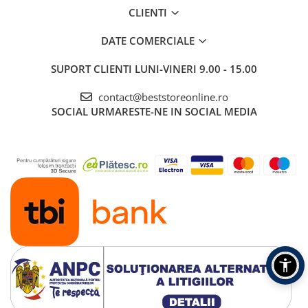
CLIENTI
DATE COMERCIALE
SUPORT CLIENTI
LUNI-VINERI 9.00 - 15.00
contact@beststoreonline.ro
SOCIAL
URMARESTE-NE IN SOCIAL MEDIA
Cum se folosesc stilourile cu apă?
Deșurubați vârful stiloului
Turnați apă plată înăuntru
Închideți bine stiloul
Începeți să pictați pe covoraș – culoarea va apărea imediat!
Acesta este un set pe care fiecare
copil îl va adora – și vei adora lipsa
dezordinei! Perfect ca și cadou,