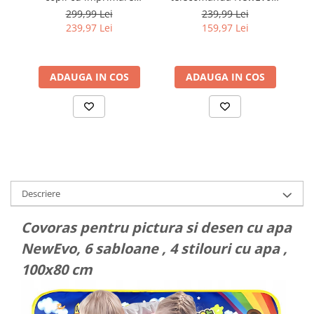
instant, Ecran 2.4 inch,
RC Buggy Off-Road 1:16,
1
299,99 Lei
239,99 Lei
Card TF 32 GB, Incarcare
2.4GHz, 25 km/h, rază 40
239,97 Lei
159,97 Lei
USB, 5 Carioci incluse, 3
m, LED, suspensie
Se
Role Hartie de
amortizată, 2
Dr
Imprimanta pentru
acumulatori,
Ba
Aparate Foto cu Printare
ADAUGA IN COS
ADAUGA IN COS
albastru/negru
Instant pentru Copii,
Descriere
Covoras pentru pictura si desen cu apa
NewEvo, 6 sabloane , 4 stilouri cu apa ,
100x80 cm