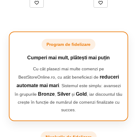
Avantajele covorașului nostru
pentru desenarea cu apă:
Spațiu mare pentru creativitate
– dimensiune
XXL (100 x 80 cm)
Program de fidelizare
Siguranța pe primul loc
Ecologic și economic
– reutilizabil
Cumperi mai mult, plătești mai puțin
Ușor de utilizat
Cu cât plasezi mai multe comenzi pe
Dezvoltare prin joc
– susține abilitățile motorii și
reduceri
BestStoreOnline.ro, cu atât beneficiezi de
imaginația
Depozitare și transport ușor
– luați covorașul
automate mai mari
. Sistemul este simplu: avansezi
oriunde
Bronze
Silver
Gold
în grupurile
,
și
, iar discountul tău
crește în funcție de numărul de comenzi finalizate cu
succes.