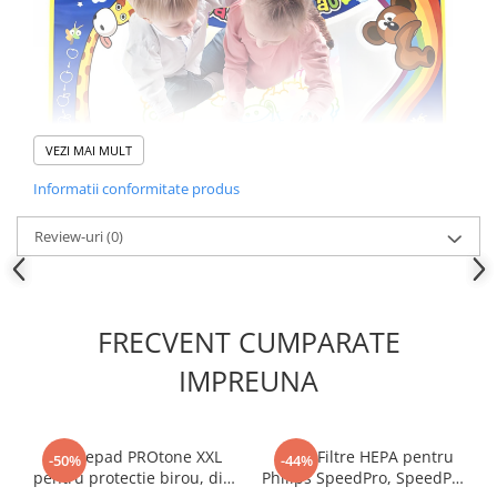
VEZI MAI MULT
Informatii conformitate produs
Review-uri
(0)
FRECVENT CUMPARATE
IMPREUNA
Oferă-i copilului tău ore întregi de joacă
creativă, fără mizerie! Covorașul nostru
Mousepad PROtone XXL
Set 2 Filtre HEPA pentru
-50%
-44%
pentru desenat în apă este combinația
pentru protectie birou, din
Philips SpeedPro, SpeedPro