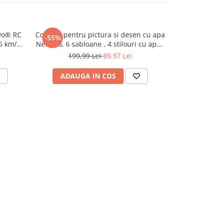
vo® RC
Covoras pentru pictura si desen cu apa
Lampa de V
-55%
-40%
5 km/h,
NewEvo, 6 sabloane , 4 stilouri cu apa ,
Ratusca Ad
tizată,
100x80 cm
Lumina Calda,
199,99 Lei
89,97 Lei
149
gru
Cronometru, P
Suport 
ADAUGA IN COS
ADAU