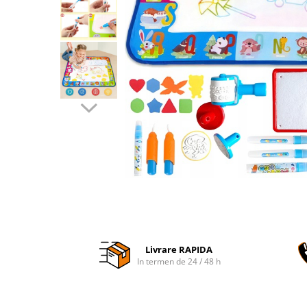
Accesorii auto interioare
Aspiratoare Auto
Produse Cosmetica Auto
Scule auto
Casa, Gradina & Bricolaj
Accesorii mese si scaune
Accesorii prize si intrerupatoare
Becuri
Clesti si Patenti
Corpuri de iluminat interior
Covorase Baie
Dulapuri Textile
Livrare RAPIDA
Echipamente protectia muncii
In termen de 24 / 48 h
Folii si pungi alimentare
Frapiere si Clesti Gheata