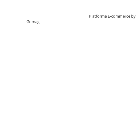
educațional excelent pentru preșcolari.
Creat cu ❤ și cu 🧠 de TrifanDan.ro
Platforma E-commerce by
Gomag