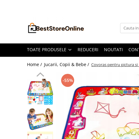
Toate Produsele
Accesorii aparate climatizare
Accesorii console gaming
Accesorii si Piese Aspiratoare
TOATE PRODUSELE
REDUCERI
NOUTATI
CON
Aspiratoare Universale
Home /
Jucarii, Copii & Bebe /
Covoras pentru pictura si
Dyson
iRobot Roomba
-55%
Karcher Parkside
Philips
Tefal Rowenta X-Force Flex
Xiaomi Roborock
Aspiratoare
Auto Moto