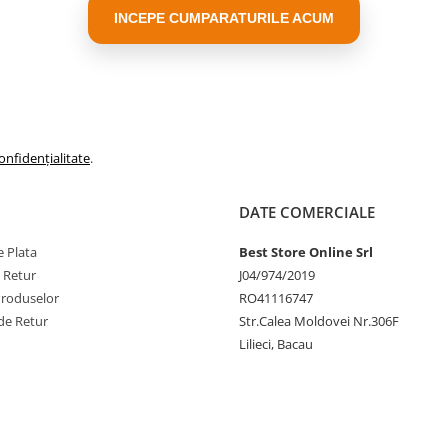
INCEPE CUMPARATURILE ACUM
 desenarea în
onfidențialitate
.
ă-și controleze mișcările și
care o are la îndemână.
DATE COMERCIALE
 care se traduce ulterior
 Plata
Best Store Online Srl
e Retur
J04/974/2019
Produselor
RO41116747
e, culori și modele.
de Retur
Str.Calea Moldovei Nr.306F
ovești, ceea ce le
Lilieci, Bacau
rtistice.
r
i învață să recunoască și
te un instrument