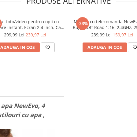
PRODUSE ALTERNATIVE
at foto/video pentru copii cu
Mașină cu telecomanda NewE
%
-33%
re instant, Ecran 2.4 inch, Card
Buggy Off-Road 1:16, 2.4GHz, 2
2 GB, Incarcare USB, 5 Carioci
rază 40 m, LED, suspensie amor
299,99 Lei
239,97 Lei
239,99 Lei
159,97 Lei
e, 3 Role Hartie de Imprimanta
2 acumulatori, albastru/ne
Aparate Foto cu Printare Instant
ADAUGA IN COS
ADAUGA IN COS
pentru Copii,
u apa NewEvo, 4
ilouri cu apa ,