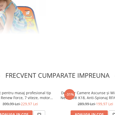
FRECVENT CUMPARATE IMPREUNA
 pentru masaj profesional tip
Detector Camere Ascunse și Mi
-31%
l Renew Force, 7 viteze, motor
NewEvo® K18, Anti-Spionaj RF/
ios, 2800 r/min, sistem racire,
Scanare Laser, Portabil, N
399,99 Lei
229,97 Lei
289,99 Lei
199,97 Lei
n LCD cu touchscreen, oprire
ta dupa 10 minute, 10 capete,
ADAUGA IN COS
ADAUGA IN COS