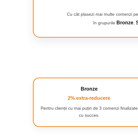
Smartwatch-uri
PC, Periferice & Software
Cu cât plasezi mai multe comenzi pe
Dispozitive Spionaj
Bronze
S
în grupurile
,
Hub-uri
Mini Imprimante
Organizatorare Cabluri
Periferice
Mouse
Mousepad
Tastaturi
Bronze
Unitati optice externe
Rack Hard-disk
2% extra-reducere
Sport & Travel
Pentru clienții cu mai puțin de 3 comenzi finalizate
Antifurt bicicleta
cu succes.
Aparate vibromasaj
Articole voiaj