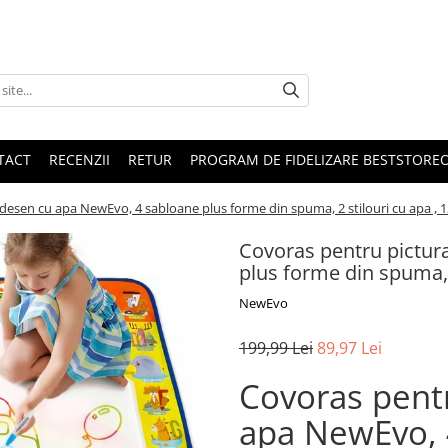
TACT
RECENZII
RETUR
PROGRAM DE FIDELIZARE BESTSTORE
 desen cu apa NewEvo, 4 sabloane plus forme din spuma, 2 stilouri cu apa ,
Covoras pentru pictur
plus forme din spuma, 
NewEvo
199,99 Lei
89,97 Lei
Covoras pentr
apa NewEvo, 