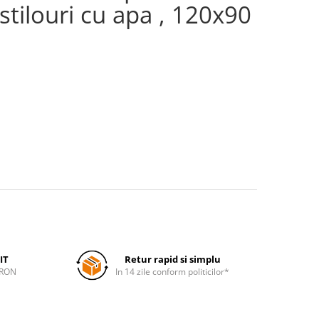
stilouri cu apa , 120x90
IT
Retur rapid si simplu
 RON
In 14 zile conform politicilor*