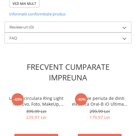
Smartwatch-uri
VEZI MAI MULT
PC, Periferice & Software
Informatii conformitate produs
Dispozitive Spionaj
Hub-uri
Review-uri
(0)
Mini Imprimante
FAQ
Organizatorare Cabluri
Periferice
FRECVENT CUMPARATE
Mouse
Mousepad
IMPREUNA
Tastaturi
Unitati optice externe
Rack Hard-disk
Lampa circulara Ring Light
Rezerve periuta de dinti
-43%
-40%
NewEvo, Foto, MakeUp,
electrica Oral-B iO Ultimate
Sport & Travel
Vlog, 240W, diametru 45 cm
Clean, compatibile doar cu
399,99 Lei
299,99 Lei
Antifurt bicicleta
lumina rece, calda si
seria iO, Negru, 8 buc
229,97 Lei
179,97 Lei
neutra, 10 niveluri de
Aparate vibromasaj
ajustare, cu trepied 210cm
Articole voiaj
inclus + Telecomanda selfie