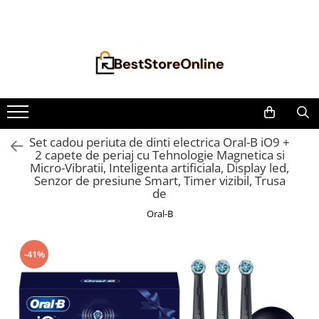
Toate Produsele
Accesorii aparate climatizare
Accesorii console gaming
Accesorii si Piese Aspiratoare
Aspiratoare Universale
Set cadou periuta de dinti electrica Oral-B iO9 +
2 capete de periaj cu Tehnologie Magnetica si
Dyson
Micro-Vibratii, Inteligenta artificiala, Display led,
iRobot Roomba
Senzor de presiune Smart, Timer vizibil, Trusa
de
Karcher Parkside
Oral-B
Philips
Tefal Rowenta X-Force Flex
-41%
Xiaomi Roborock
Aspiratoare
Auto Moto