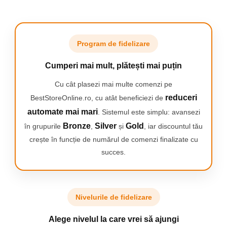
Program de fidelizare
Statie de incarcare rapida
Incarcatorul magnetic “lock-in-
Cumperi mai mult, plătești mai puțin
place” asigura o incarcare
completa in aproximativ 3 ore.
Cu cât plasezi mai multe comenzi pe
reduceri
BestStoreOnline.ro, cu atât beneficiezi de
automate mai mari
. Sistemul este simplu: avansezi
Bronze
Silver
Gold
în grupurile
,
și
, iar discountul tău
crește în funcție de numărul de comenzi finalizate cu
succes.
Senzational
Oral-B iO combina capatul
de periaj rotund cu o
Nivelurile de fidelizare
curatare delicata a perilor
cu micro-vibratii.
Alege nivelul la care vrei să ajungi