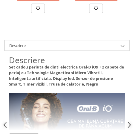
incarcator, culoare negru
N
Dispozitive si Accesorii medicale
de uz casnic
Epilatoare
Irigatoare Bucale
Perii de par electrice
Descriere
Uscatoare de par
Ingrijire tesaturi
Descriere
Produse Mercerie
Set cadou periuta de dinti electrica Oral-B iO9 + 2 capete de
Jucarii, Copii & Bebe
periaj cu Tehnologie Magnetica si Micro-Vibratii,
Inteligenta artificiala, Display led, Senzor de presiune
Jucarii Creative
Smart, Timer vizibil, Trusa de calatorie, Negru
Lampi de Veghe Copii
Seturi Pictura si Desen
Vehicule si jucarii cu telecomanda
Laptop, Tablete & Telefoane
Genti laptop