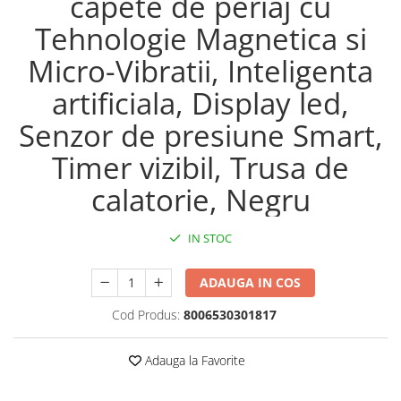
capete de periaj cu
Maturi, mopuri si galeti
Tehnologie Magnetica si
Organizare si depozitare
Micro-Vibratii, Inteligenta
Pistoale de lipit
artificiala, Display led,
Termometre bucatarie
Senzor de presiune Smart,
Tigai si Seturi
Unelte si aparate de masura
Timer vizibil, Trusa de
Uscatoare Rufe
calatorie, Negru
Veioze si Lampi
Vopsele si Pigmenti
IN STOC
Console, Jocuri & Accesorii
ADAUGA IN COS
Electrocasnice & Climatizare
Aparate de vidat
Cod Produs:
8006530301817
Aspiratoare
Adauga la Favorite
Blendere & Tocatoare
Fiare, statii & aparate de calcat cu