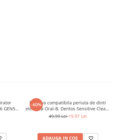
rator
Rezerva compatibila periuta de dinti
Rezerve
-60%
-39%
V6 GEN5 ,
electrica Oral-B, Dentos Sensitive Clean,
Sensiti
 Pereti,
4 bucati, Alb
49,99 Lei
19,97 Lei
1
Stabila,
8.5 cm,
ADAUGA IN COS
AD