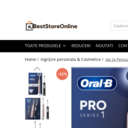
Toate Produsele
Accesorii aparate climatizare
Accesorii console gaming
Accesorii si Piese Aspiratoare
TOATE PRODUSELE
REDUCERI
NOUTATI
CON
Aspiratoare Universale
Home /
Ingrijire personala & Cosmetice /
Set 2x Periut
Dyson
iRobot Roomba
-42%
Karcher Parkside
Philips
Tefal Rowenta X-Force Flex
Xiaomi Roborock
Aspiratoare
Auto Moto