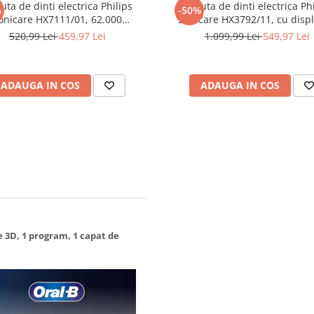
uta de dinti electrica Philips
Periuta de dinti electrica Ph
%
-50%
onicare HX7111/01, 62.000
Sonicare HX3792/11, cu displ
ri/minut, autonomie 21 zile, 2
moduri de periere, senzor de p
520,99 Lei
459,97 Lei
1.099,99 Lei
549,97 Lei
uri periere, senzor presiune
vizual, o intensitate, contine: 
at, functia BrushSync, capat de
de periere G3 Gum Care, un inc
eriere Otimal White, negru
culoare negru
ADAUGA IN COS
ADAUGA IN COS
re 3D, 1 program, 1 capat de