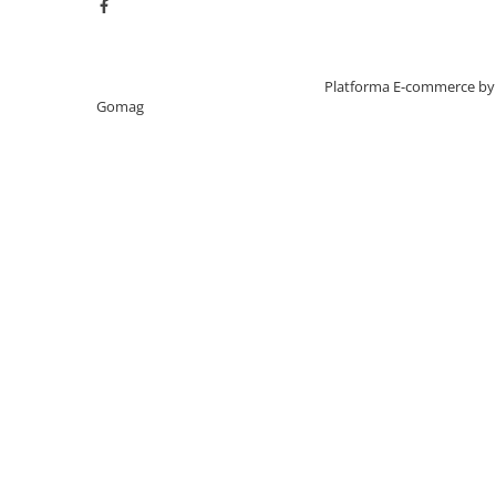
Creat cu ❤ și cu 🧠 de TrifanDan.ro
Platforma E-commerce by
Gomag