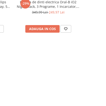
ilips
Periuta de dinti electrica Oral-B iO2
Periuță de 
-29%
-30%
ay, 5
Night Black, 3 Programe, 1 Incarcator, 1
Series 2 Whi
resiune
Capat, Negru
senzor pre
349,99 Lei
249,97 Lei
369,
un capat
tehnologie iO
arcator,
ADAUGA IN COS
ADAU