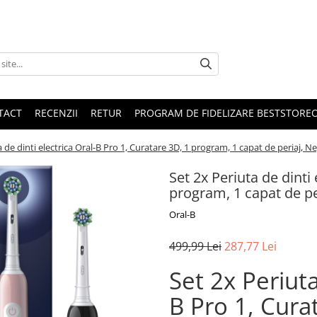
TACT
RECENZII
RETUR
PROGRAM DE FIDELIZARE BESTSTORE
a de dinti electrica Oral-B Pro 1, Curatare 3D, 1 program, 1 capat de periaj, 
Set 2x Periuta de dinti
program, 1 capat de pe
Oral-B
499,99 Lei
287,77 Lei
Set 2x Periuta
B Pro 1, Cura