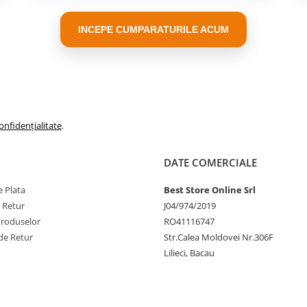
INCEPE CUMPARATURILE ACUM
onfidențialitate
.
DATE COMERCIALE
 Plata
Best Store Online Srl
e Retur
J04/974/2019
Produselor
RO41116747
de Retur
Str.Calea Moldovei Nr.306F
Lilieci, Bacau