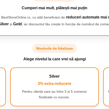
ai alb inca din prima zi de
uprafata.
Cumperi mai mult, plătești mai puțin
reduceri automate mai 
 BestStoreOnline.ro, cu atât beneficiezi de
ilver
Gold
și
, iar discountul tău crește în funcție de numărul de comen
 MOD REGULAT
din verde in galben, in functie
ul in care trebuie schimbat,
.
Nivelurile de fidelizare
Alege nivelul la care vrei să ajungi
TILOR
Silver
erie convenabila de lunga durata
sta permite interschimbarea
3% extra-reducere
exact asa cum iti doresti.
Pentru clienții care au între 3 și 5 comenzi
finalizate cu succes.