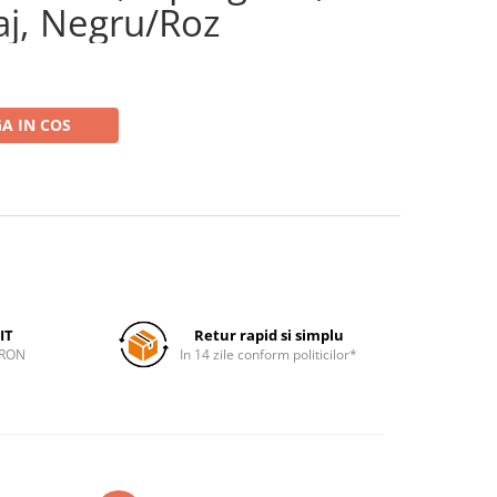
aj, Negru/Roz
A IN COS
IT
Retur rapid si simplu
 RON
In 14 zile conform politicilor*