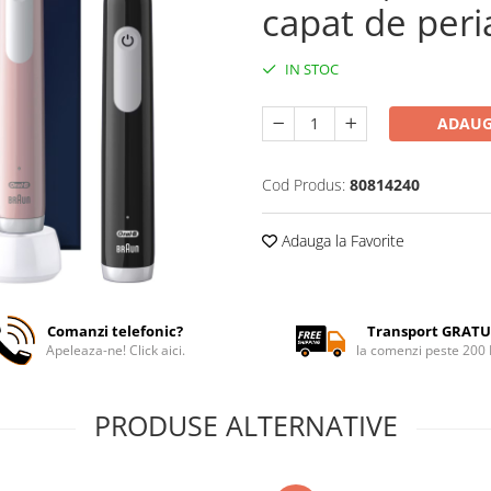
capat de peri
IN STOC
ADAUG
Cod Produs:
80814240
Adauga la Favorite
Comanzi telefonic?
Transport GRATU
Apeleaza-ne! Click aici.
la comenzi peste 200
PRODUSE ALTERNATIVE