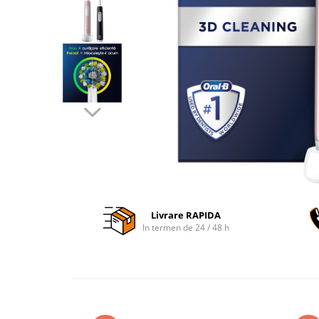
Accesorii auto interioare
Aspiratoare Auto
Produse Cosmetica Auto
Scule auto
Casa, Gradina & Bricolaj
Accesorii mese si scaune
Accesorii prize si intrerupatoare
Becuri
Clesti si Patenti
Corpuri de iluminat interior
Livrare RAPIDA
Covorase Baie
In termen de 24 / 48 h
Dulapuri Textile
Echipamente protectia muncii
Folii si pungi alimentare
Frapiere si Clesti Gheata