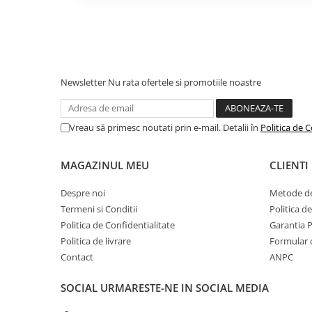
Camping
Centuri de Slabit
Componente si Piese Biciclete
Huse protectie biciclete
Newsletter
Nu rata ofertele si promotiile noastre
Lumini bicicleta
Rucsacuri
Vreau să primesc noutati prin e-mail. Detalii în
Politica de C
TV, Audio-Video & Foto
Accesorii foto & video
MAGAZINUL MEU
CLIENTI
Binocluri
Despre noi
Metode de
Boxe Portabile
Termeni si Conditii
Politica d
Politica de Confidentialitate
Garantia 
Casti Wireless
Politica de livrare
Formular 
Dispozitive Spionaj
Contact
ANPC
Videoproiectoare
SOCIAL
URMARESTE-NE IN SOCIAL MEDIA