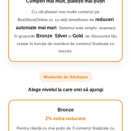
Cumperi mai mult, plătești mai puțin
avertizeaza daca periati prea mult timp si prea
puternic.
Cu cât plasezi mai multe comenzi pe
reduceri
BestStoreOnline.ro, cu atât beneficiezi de
automate mai mari
. Sistemul este simplu: avansezi
Bronze
Silver
Gold
în grupurile
,
și
, iar discountul tău
SENZATIONAL
crește în funcție de numărul de comenzi finalizate cu
Combina capatul unic al periei rotunde de la
succes.
Oral-B cu micro-vibratii delicate pentru o
senzatie de gura proaspata si curata si gingii cu
100% mai sanatoase intr-o saptamana, prin
comparatie cu o periuta de dinti manuala
obisnuita.
Nivelurile de fidelizare
Alege nivelul la care vrei să ajungi
SCHIMBATI CAPATUL DE PERIAJ IN MOD
REGULAT
Bronze
2% extra-reducere
Schimbati capatul de periaj Oral-B iO la fiecare 3
luni pentru a obtine cele mai bune rezultate.
Pentru clienții cu mai puțin de 3 comenzi finalizate cu