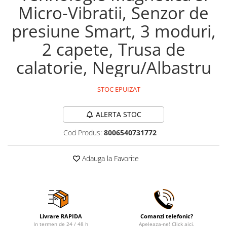
Micro-Vibratii, Senzor de
Maturi, mopuri si galeti
presiune Smart, 3 moduri,
Organizare si depozitare
Pistoale de lipit
2 capete, Trusa de
Termometre bucatarie
calatorie, Negru/Albastru
Tigai si Seturi
Unelte si aparate de masura
STOC EPUIZAT
Uscatoare Rufe
ALERTA STOC
Veioze si Lampi
Cod Produs:
8006540731772
Vopsele si Pigmenti
Console, Jocuri & Accesorii
Adauga la Favorite
Electrocasnice & Climatizare
Aparate de vidat
Aspiratoare
Blendere & Tocatoare
Livrare RAPIDA
Comanzi telefonic?
Fiare, statii & aparate de calcat cu
In termen de 24 / 48 h
Apeleaza-ne! Click aici.