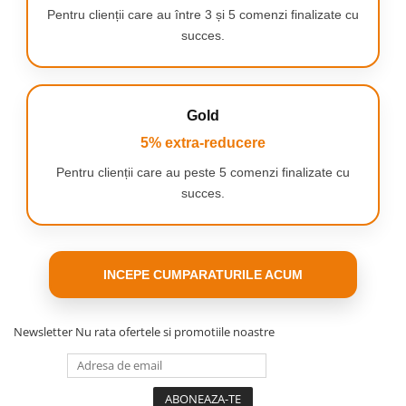
trebuie inlocuite pentru
Pentru clienții care au între 3 și 5 comenzi finalizate cu
a maximiza curatarea.
succes.
Gold
5% extra-reducere
INDEPARTAREA SUPERIOARA A
Pentru clienții care au peste 5 comenzi finalizate cu
PLACII BACTERIENE
succes.
Capatul de periaj perfect inclinat
al periutei electrice indeparteaza
eficient si delicat mai multa placa
bacteriana decat o periuta
manuala obisnuita, in special de-a
INCEPE CUMPARATURILE ACUM
lungul liniei gingivale.
Newsletter
Nu rata ofertele si promotiile noastre