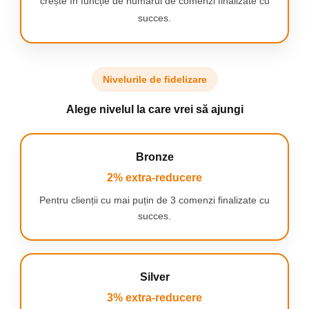
crește în funcție de numărul de comenzi finalizate cu
succes.
INLOCUITI O DATA LA 3 LUNI
Nivelurile de fidelizare
Medicii dentisti recomanda
schimbarea capatului de periaj la
Alege nivelul la care vrei să ajungi
fiecare 3 luni.
Bronze
2% extra-reducere
Pentru clienții cu mai puțin de 3 comenzi finalizate cu
succes.
PERI CARE ISI SCHIMBA
CULOARE
Capetele de periaj Oral-
Silver
B de rezerva au peri care
isi schimba culoarea
3% extra-reducere
pentru a semnala cand