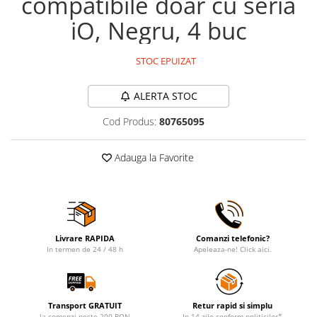
compatibile doar cu seria
iO, Negru, 4 buc
STOC EPUIZAT
ALERTA STOC
Cod Produs:
80765095
Adauga la Favorite
Livrare RAPIDA
Comanzi telefonic?
In termen de 24 / 48 h
Apeleaza-ne! Click aici.
Transport GRATUIT
Retur rapid si simplu
la comenzi peste 200 RON
In 14 zile conform politicilor*