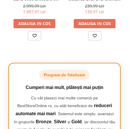
ZILNICA
senzor SmartSkin,
Clean, compatibile doar cu
2.999,99 Lei
239,99 Lei
Capetele de periaj de rezerva
conectare la aplicatia cu
seria iO, Negru, 6 buc
1.897,97 Lei
139,97 Lei
Oral-B iO Ultimate Clean combina
functia Skin AI, utilizare cu
microvibratii puternice si delicate
sau fara fir, 450.000
ADAUGA IN COS
ADAUGA IN COS
cu un design rotund, inspirat de
impusuri, accesorii: fata,
mediciidentisti, pentru o curatare
corp, Rose Gold/Alb
profesionala zilnica.
Program de fidelizare
INCLINARE PANA LA
Cumperi mai mult, plătești mai puțin
PERFECTIUNE
Cu un unghi precis de 16
Cu cât plasezi mai multe comenzi pe
grade, perii inclinati ajuta
la curatarea zonelor greu
reduceri
BestStoreOnline.ro, cu atât beneficiezi de
accesibile ale gurii.
automate mai mari
. Sistemul este simplu: avansezi
*vs. o periuta de dinti
Bronze
Silver
Gold
manuala
în grupurile
,
și
, iar discountul tău