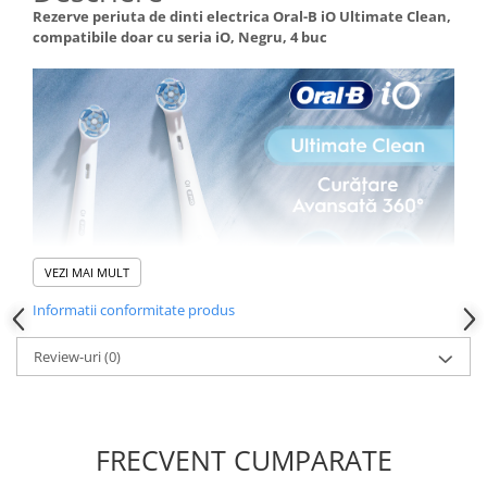
Rezerve periuta de dinti electrica Oral-B iO Ultimate Clean,
compatibile doar cu seria iO, Negru, 4 buc
VEZI MAI MULT
Informatii conformitate produs
Review-uri
(0)
FRECVENT CUMPARATE