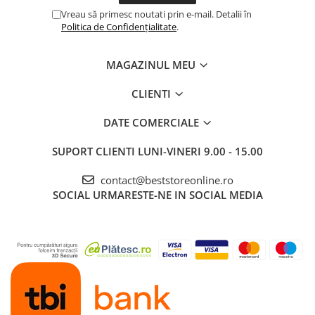
Vreau să primesc noutati prin e-mail. Detalii în
EXCLUSIV PENTRU
Politica de Confidențialitate
.
MANERELE ORAL-B iO
Obtineti o curatare
MAGAZINUL MEU
superioara cu capatul de
periaj exclusiv pentru
periuta electrica Oral-B
CLIENTI
iO.
DATE COMERCIALE
SUPORT CLIENTI
LUNI-VINERI 9.00 - 15.00
contact@beststoreonline.ro
SOCIAL
URMARESTE-NE IN SOCIAL MEDIA