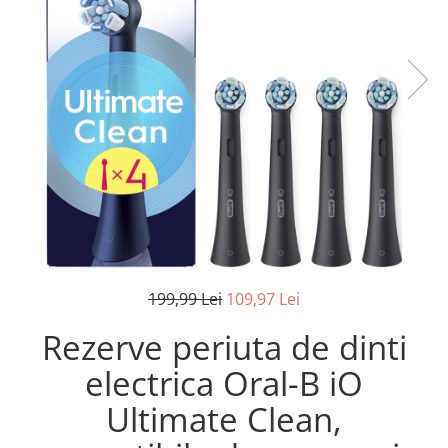
Pistoale de lipit
Perii de par electrice
Termometre bucatarie
Uscatoare de par
Tigai si Seturi
Unelte si aparate de masura
Uscatoare Rufe
Veioze si Lampi
Vopsele si Pigmenti
199,99 Lei
109,97 Lei
Rezerve periuta de dinti
electrica Oral-B iO
Ultimate Clean,