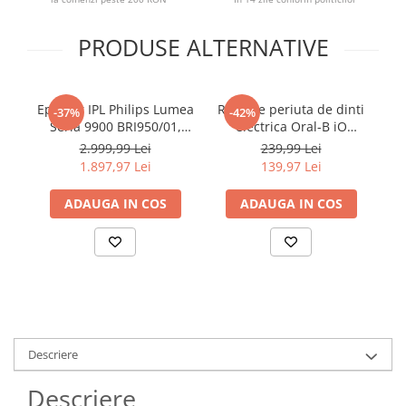
PRODUSE ALTERNATIVE
Epilator IPL Philips Lumea
Rezerve periuta de dinti
Re
-37%
-42%
Seria 9900 BRI950/01,
electrica Oral-B iO
el
senzor SmartSkin,
Ultimate Clean,
2.999,99 Lei
239,99 Lei
conectare la aplicatia cu
compatibile doar cu seria
1.897,97 Lei
139,97 Lei
functia Skin AI, utilizare
iO, Negru, 6 buc
cu sau fara fir, 450.000
ADAUGA IN COS
ADAUGA IN COS
impusuri, accesorii: fata,
corp, Rose Gold/Alb
Descriere
Descriere