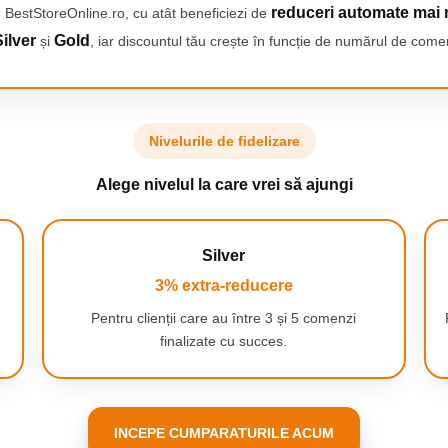
reduceri automate mai 
 BestStoreOnline.ro, cu atât beneficiezi de
ilver
Gold
și
, iar discountul tău crește în funcție de numărul de comen
Nivelurile de fidelizare
Alege nivelul la care vrei să ajungi
 si incanta
junge intre spatiile
Silver
3% extra-reducere
Pentru clienții care au între 3 și 5 comenzi
finalizate cu succes.
INCEPE CUMPARATURILE ACUM