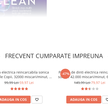
FRECVENT CUMPARATE IMPREUNA
a electrica reincarcabila sonica
Periuta de dinti electrica rein
-47%
e Copii, 32000 miscari/minut, 4
sonica, 42.000 miscari/minut, 
i de curatatare, 8 capete de
smart de curatare cu temporiz
99,99 Lei
59,97 Lei
149,99 Lei
79,97 Lei
e, smart timer, rezistent la apa
capete de periuta inlocuibile
IPX6, cablu USB, Verde
Rezistent la apa, cablu USB, 
500mAh, s
ADAUGA IN COS
ADAUGA IN COS