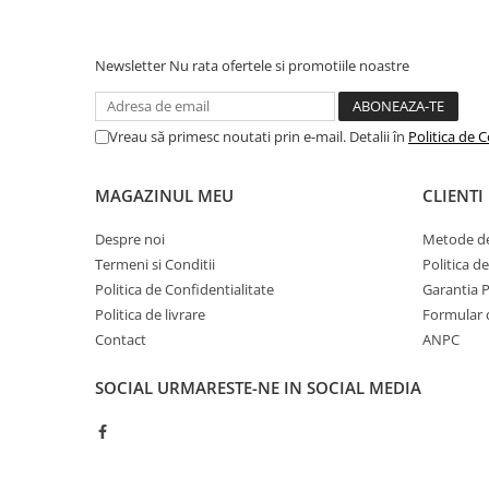
Tehnologia perilor ras
Camping
Se adapteaza dintilor ta
fara efort.
Centuri de Slabit
Newsletter
Nu rata ofertele si promotiile noastre
Componente si Piese Biciclete
Huse protectie biciclete
Vreau să primesc noutati prin e-mail. Detalii în
Politica de C
Lumini bicicleta
Rucsacuri
MAGAZINUL MEU
CLIENTI
TV, Audio-Video & Foto
Despre noi
Metode de
Accesorii foto & video
Capat rotund
Termeni si Conditii
Politica d
Capatul rotund Oral-B in
Binocluri
Politica de Confidentialitate
Garantia 
dinti mai curati si gingi
Politica de livrare
Formular 
*vs. o periuta de dinti 
Boxe Portabile
Contact
ANPC
Casti Wireless
SOCIAL
URMARESTE-NE IN SOCIAL MEDIA
Dispozitive Spionaj
Videoproiectoare