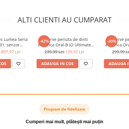
ALTI CLIENTI AU CUMPARAT
ips Lumea Seria
Rezerve periuta de dinti
Rezerve pe
-42%
-40%
01, senzor
electrica Oral-B iO Ultimate
electrica Or
onectare la
Clean, compatibile doar cu
Clean, comp
.897,97 Lei
239,99 Lei
139,97 Lei
299,99 L
ctia Skin AI,
seria iO, Negru, 6 buc
seria iO,
ara fir, 450.000
COS
ADAUGA IN COS
ADAUGA I
ii: fata, corp,
ld/Alb
Program de fidelizare
Cumperi mai mult, plătești mai puțin