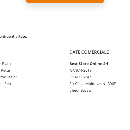
uciti
i pentru o curatare mai buna si
onfidențialitate
.
DATE COMERCIALE
 Plata
Best Store Online Srl
e Retur
J04/974/2019
conjoara fiecare dinte pentru
Produselor
RO41116747
i mai sanatoase.*
de Retur
Str.Calea Moldovei Nr.306F
manuala
Lilieci, Bacau