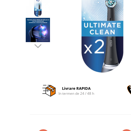
Accesorii auto interioare
Aspiratoare Auto
Produse Cosmetica Auto
Scule auto
Casa, Gradina & Bricolaj
Accesorii mese si scaune
Accesorii prize si intrerupatoare
Becuri
Clesti si Patenti
Corpuri de iluminat interior
Livrare RAPIDA
Covorase Baie
In termen de 24 / 48 h
Dulapuri Textile
Echipamente protectia muncii
Folii si pungi alimentare
Frapiere si Clesti Gheata