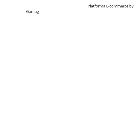
Inclinare pana la perf
Creat cu ❤ și cu 🧠 de TrifanDan.ro
Platforma E-commerce by
Perii CrissCross sunt incl
Gomag
a indeparta mai multa p
curatare revolutionara
*vs. o periuta de dinti 