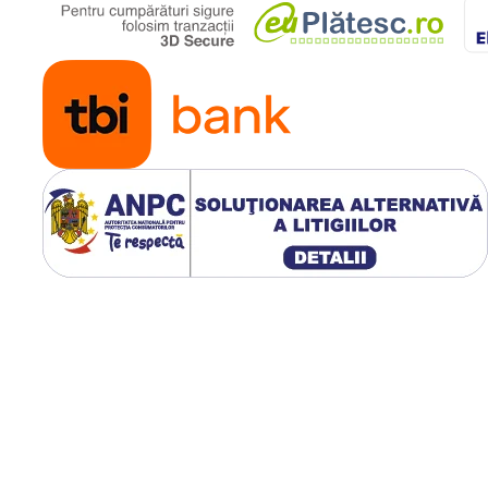
ectiune
inati la 16 grade special pentru
laca bacteriana pentru o
manuala