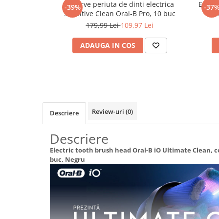
Rezerve periuta de dinti electrica
Epilat
-39%
-37
Maturi, mopuri si galeti
Sensitive Clean Oral-B Pro, 10 buc
BR
conect
Organizare si depozitare
179,99 Lei
109,97 Lei
AI, u
Pistoale de lipit
impus
ADAUGA IN COS
Termometre bucatarie
Tigai si Seturi
Unelte si aparate de masura
Uscatoare Rufe
Review-uri
(0)
Descriere
Veioze si Lampi
Vopsele si Pigmenti
Descriere
Console, Jocuri & Accesorii
Electric tooth brush head Oral-B iO Ultimate Clean, c
Electrocasnice & Climatizare
buc, Negru
Aparate de vidat
Aspiratoare
Blendere & Tocatoare
Fiare, statii & aparate de calcat cu