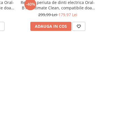
ca Oral-
Rezerve periuta de dinti electrica Oral-
-40%
le doar
B iO Ultimate Clean, compatibile doar
c
cu seria iO, Negru, 8 buc
299,99 Lei
179,97 Lei
ADAUGA IN COS