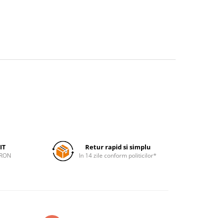
IT
Retur rapid si simplu
 RON
In 14 zile conform politicilor*