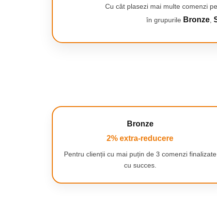
Smartwatch-uri
Cu cât plasezi mai multe comenzi pe
PC, Periferice & Software
Bronze
S
în grupurile
,
Dispozitive Spionaj
Hub-uri
Play
Mini Imprimante
Organizatorare Cabluri
Periferice
Mouse
Curatare care suprinde
Mousepad
Structura Smoc-in-Smoc a
Bronze
interdentare
Tastaturi
2% extra-reducere
Unitati optice externe
Rack Hard-disk
Pentru clienții cu mai puțin de 3 comenzi finalizate
cu succes.
Sport & Travel
Antifurt bicicleta
Aparate vibromasaj
Articole voiaj