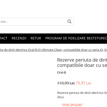
TACT
RECENZII
RETUR
PROGRAM DE FIDELIZARE BESTSTORE
ta de dinti electrica Oral-B iO Ultimate Clean, compatibile doar cu seria iO, 
Rezerve periuta de dint
compatibile doar cu se
Oral-B
119,99 Lei
79,97 Lei
Rezerve periuta de dinti electrica O
2buc
STOC EPUIZAT