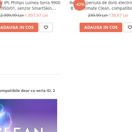
or IPL Philips Lumea Seria 9900
Rezerve periuta de dinti electri
%
-42%
I950/01, senzor SmartSkin,
B iO Ultimate Clean, compatibi
are la aplicatia cu functia Skin
cu seria iO, Negru, 6 bu
2.999,99 Lei
1.897,97 Lei
239,99 Lei
139,97 Lei
tilizare cu sau fara fir, 450.000
uri, accesorii: fata, corp, Rose
ADAUGA IN COS
ADAUGA IN COS
Gold/Alb
ompatibile doar cu seria iO, 2