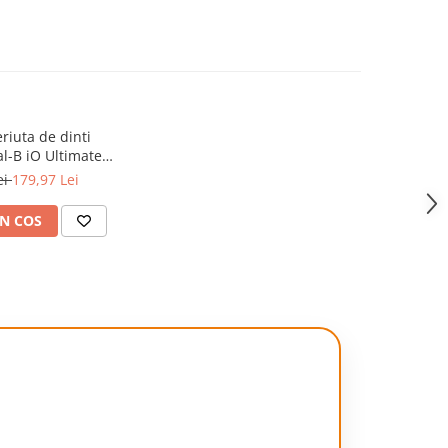
riuta de dinti
al-B iO Ultimate
atibile doar cu
ei
179,97 Lei
 Negru, 8 buc
N COS