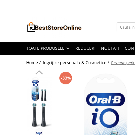
Toate Produsele
Accesorii aparate climatizare
Accesorii console gaming
Accesorii si Piese Aspiratoare
TOATE PRODUSELE
REDUCERI
NOUTATI
CON
Aspiratoare Universale
Home /
Ingrijire personala & Cosmetice /
Rezerve periu
Dyson
iRobot Roomba
-33%
Karcher Parkside
Philips
Tefal Rowenta X-Force Flex
Xiaomi Roborock
Aspiratoare
Auto Moto