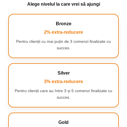
Alege nivelul la care vrei să ajungi
LUBRIFIERE DUBLA
Lubrifierea deasupra si
dedesubtul lamelor asigura o
protectie in timpul alunecarii.
Bronze
2% extra-reducere
Pentru clienții cu mai puțin de 3 comenzi finalizate cu
succes.
TRIMMER DE PRECIZIE
Trimmerul de precizie pozitionat
Silver
in partea din spate a
aparatului
de ras este excelent pentru
3% extra-reducere
zonele greu accesibile si
modelarea parului facial.
Pentru clienții care au între 3 și 5 comenzi finalizate cu
succes.
Gold