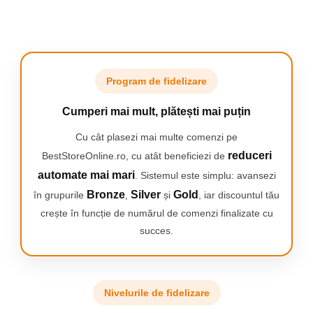
Camping
Centuri de Slabit
Componente si Piese Biciclete
REDUCE IRITATIA
Huse protectie biciclete
Program de fidelizare
Aparatul de ras pentru barbati
Lumini bicicleta
Gillette SkinGuard Sensitive a
Cumperi mai mult, plătești mai puțin
fost conceput pentru a
Rucsacuri
minimiza contactul lamei cu
Cu cât plasezi mai multe comenzi pe
TV, Audio-Video & Foto
pielea predispusa la iritatii.
reduceri
BestStoreOnline.ro, cu atât beneficiezi de
Accesorii foto & video
automate mai mari
. Sistemul este simplu: avansezi
Binocluri
Bronze
Silver
Gold
în grupurile
,
și
, iar discountul tău
Boxe Portabile
crește în funcție de numărul de comenzi finalizate cu
Casti Wireless
succes.
Dispozitive Spionaj
Videoproiectoare
Nivelurile de fidelizare