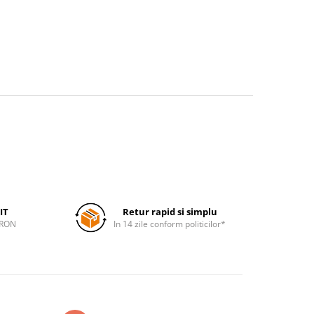
IT
Retur rapid si simplu
 RON
In 14 zile conform politicilor*