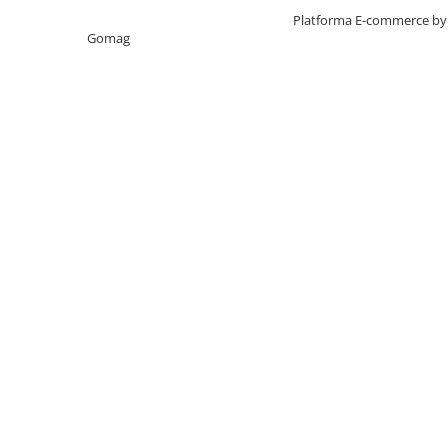
Creat cu ❤ și cu 🧠 de TrifanDan.ro
Platforma E-commerce by
Gomag