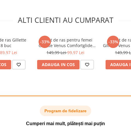
ALTI CLIENTI AU CUMPARAT
e ras Gillette
Aparat de ras pentru femei
Aparat de r
-33%
-33%
18 buc
Gillette Venus Comfortglide
Gillette Venus
Breeze, manere cu 6 rezerve
Breeze, mane
89,97 Lei
149,99 Lei
99,97 Lei
149,99 
incluse
in
COS
ADAUGA IN COS
ADAUGA I
 nu se va potrivi? Toate lamele
 compatibile cu manerele
Program de fidelizare
Cumperi mai mult, plătești mai puțin