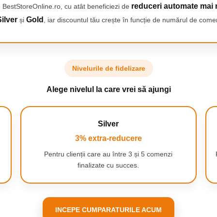
reduceri automate mai 
 BestStoreOnline.ro, cu atât beneficiezi de
ilver
Gold
și
, iar discountul tău crește în funcție de numărul de comen
nat in partea din spate a
ent pentru modelarea parului
u accesibile.
Nivelurile de fidelizare
Alege nivelul la care vrei să ajungi
Silver
S TM
3% extra-reducere
tru un barbierit curat si mai
 Fusion5
Pentru clienții care au între 3 și 5 comenzi
finalizate cu succes.
INCEPE CUMPARATURILE ACUM