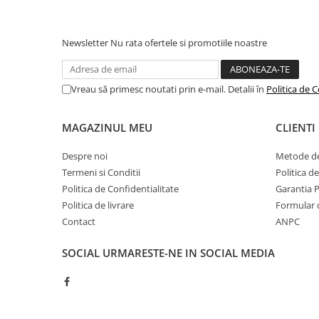
1 rezerva = pana la 20 de barb
Camping
Centuri de Slabit
Newsletter
Nu rata ofertele si promotiile noastre
Componente si Piese Biciclete
Huse protectie biciclete
Vreau să primesc noutati prin e-mail. Detalii în
Politica de C
Lumini bicicleta
Rucsacuri
MAGAZINUL MEU
CLIENTI
TV, Audio-Video & Foto
Despre noi
Metode de
Accesorii foto & video
Termeni si Conditii
Politica d
Binocluri
Politica de Confidentialitate
Garantia 
Politica de livrare
Formular 
Boxe Portabile
Contact
ANPC
Casti Wireless
SOCIAL
URMARESTE-NE IN SOCIAL MEDIA
Dispozitive Spionaj
Videoproiectoare