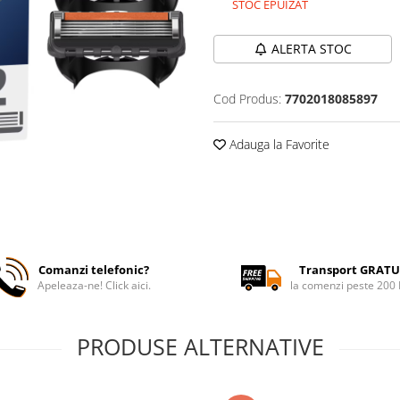
STOC EPUIZAT
ALERTA STOC
Cod Produs:
7702018085897
Adauga la Favorite
Comanzi telefonic?
Transport GRATU
Apeleaza-ne! Click aici.
la comenzi peste 200
PRODUSE ALTERNATIVE