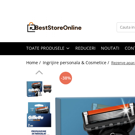
Toate Produsele
Accesorii aparate climatizare
Accesorii console gaming
Accesorii si Piese Aspiratoare
TOATE PRODUSELE
REDUCERI
NOUTATI
CON
Aspiratoare Universale
Home /
Ingrijire personala & Cosmetice /
Rezerve apara
Dyson
iRobot Roomba
-38%
Karcher Parkside
Philips
Tefal Rowenta X-Force Flex
Xiaomi Roborock
Aspiratoare
Auto Moto