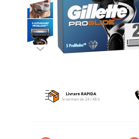
Accesorii auto interioare
Aspiratoare Auto
Produse Cosmetica Auto
Scule auto
Casa, Gradina & Bricolaj
Accesorii mese si scaune
Accesorii prize si intrerupatoare
Becuri
Clesti si Patenti
Corpuri de iluminat interior
Livrare RAPIDA
Covorase Baie
In termen de 24 / 48 h
Dulapuri Textile
Echipamente protectia muncii
Folii si pungi alimentare
Frapiere si Clesti Gheata