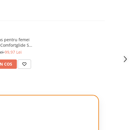
as pentru femei
 Comfortglide Spa
re cu 6 rezerve
Lei
99,97 Lei
cluse
N COS