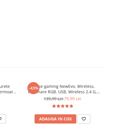
burete
Mouse gaming NewEvo, Wireless,
Aparat p
-43%
-43%
fermoar,
Iluminare RGB, USB, Wireless 2.4 G,
pistol R
FastCharge, Design ergonomic, 2
silentio
139,99 Lei
79,99 Lei
3
Butoane Programabile, Negru
ecran L
automata
ADAUGA IN COS
AD