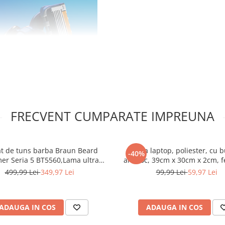
FRECVENT CUMPARATE IMPREUNA
t de tuns barba Braun Beard
Husa laptop, poliester, cu 
-40%
er Seria 5 BT5560,Lama ultra
antisoc, 39cm x 30cm x 2cm, 
, Accesorii: 5 Piepteni,1 Mini cap
14"-15.6", Negru
499,99 Lei
349,97 Lei
99,99 Lei
59,97 Lei
u barbati ofera precizia de
 Saculet,1 Perie curatare, Rotita
si confort. Acest aparat de ras
zie si buton de blocare,40 Setari
nta mai mare* (*comparativ cu
de lun
.
ADAUGA IN COS
ADAUGA IN COS