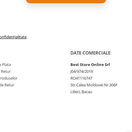
ieriri profunde, care dureaza.
onfidențialitate
.
DATE COMERCIALE
 Plata
Best Store Online Srl
e Retur
J04/974/2019
Produselor
RO41116747
de Retur
Str.Calea Moldovei Nr.306F
Lilieci, Bacau