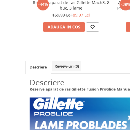
Rezerve aparat de ras Gillette Mach3, 8
Aparat
-44%
-38
Maturi, mopuri si galeti
buc, 3 lame
ProGli
lame, 
Organizare si depozitare
159,99 Lei
89,97 Lei
FlexBa
Pistoale de lipit
o ap
ADAUGA IN COS
Termometre bucatarie
Tigai si Seturi
Unelte si aparate de masura
Uscatoare Rufe
Review-uri
(0)
Descriere
Veioze si Lampi
Vopsele si Pigmenti
Descriere
Console, Jocuri & Accesorii
Rezerve aparat de ras Gillette Fusion ProGlide Manual
Electrocasnice & Climatizare
Aparate de vidat
Aspiratoare
Blendere & Tocatoare
Fiare, statii & aparate de calcat cu