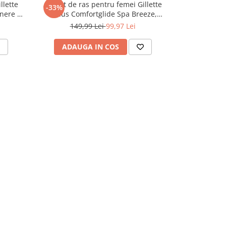
llette
Aparat de ras pentru femei Gillette
Aparat de 
-33%
-38%
nere cu
Venus Comfortglide Spa Breeze,
Breeze: Man
manere cu 6 rezerve incluse
protecti
149,99 Lei
99,97 Lei
129
ADAUGA IN COS
ADAU