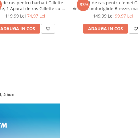
 de ras pentru barbati Gillette
Aparat de ras pentru femei Gi
%
-33%
de, 1 Aparat de ras Gillette cu 5
Venus Comfortglide Breeze, ma
Rezerve aparat de ras, cu maner
6 rezerve incluse
119,99 Lei
74,97 Lei
149,99 Lei
99,97 Lei
ll si Trimmer de precizie pentru
ropiere incredibila si confort
ADAUGA IN COS
ADAUGA IN COS
, 2 buc