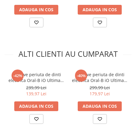
Smartwatch-uri
ADAUGA IN COS
ADAUGA IN COS
PC, Periferice & Software
Dispozitive Spionaj
Hub-uri
Mini Imprimante
Organizatorare Cabluri
ALTI CLIENTI AU CUMPARAT
Periferice
Mouse
Mousepad
Rezerve periuta de dinti
Rezerve periuta de dinti
-42%
-40%
electrica Oral-B iO Ultimate
electrica Oral-B iO Ultimate
Tastaturi
Clean, compatibile doar cu
Clean, compatibile doar cu
239,99 Lei
299,99 Lei
Unitati optice externe
seria iO, Negru, 6 buc
seria iO, Negru, 8 buc
139,97 Lei
179,97 Lei
Rack Hard-disk
Sport & Travel
ADAUGA IN COS
ADAUGA IN COS
Antifurt bicicleta
Aparate vibromasaj
Articole voiaj