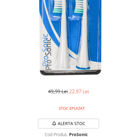
Accesorii auto interioare
Aspiratoare Auto
Produse Cosmetica Auto
Scule auto
Casa, Gradina & Bricolaj
Accesorii mese si scaune
Accesorii prize si intrerupatoare
Becuri
Clesti si Patenti
Corpuri de iluminat interior
49,99 Lei
22,97 Lei
Covorase Baie
Dulapuri Textile
STOC EPUIZAT
Echipamente protectia muncii
ALERTA STOC
Folii si pungi alimentare
Frapiere si Clesti Gheata
Cod Produs:
ProSonic