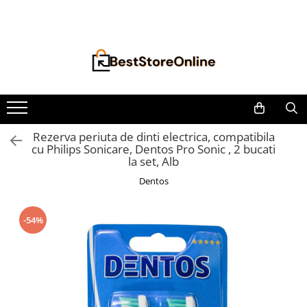
Toate Produsele
Accesorii aparate climatizare
Accesorii console gaming
Accesorii si Piese Aspiratoare
Aspiratoare Universale
Rezerva periuta de dinti electrica, compatibila
cu Philips Sonicare, Dentos Pro Sonic , 2 bucati
Dyson
la set, Alb
iRobot Roomba
Dentos
Karcher Parkside
Philips
-54%
Tefal Rowenta X-Force Flex
Xiaomi Roborock
Aspiratoare
Auto Moto