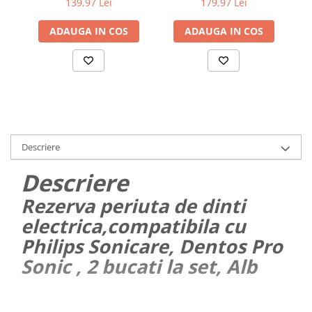
139,97 Lei
179,97 Lei
abur
iO, Negru, 6 buc
iO, Negru, 8 buc
ADAUGA IN COS
ADAUGA IN COS
Generatoare Ozon
Prajitoare de paine
Sandwich-maker
Ghiozdane si genti
Ingrijire personala & Cosmetice
Periute de dinti electrice
Descriere
Accesorii Periute de Dinti Electrice
Descriere
Accesorii aparate de ras clasice
Accesorii aparate de ras electrice
Rezerva periuta de dinti
Aparate cosmetice
electrica,compatibila cu
Philips Sonicare, Dentos Pro
Aparate de ras si tuns
Sonic , 2 bucati la set, Alb
Aparate masaj
Aparate pentru manichiura
pedichiura