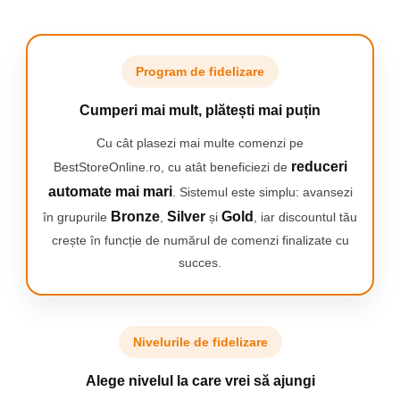
Camping
Centuri de Slabit
Componente si Piese Biciclete
Program de fidelizare
Huse protectie biciclete
Cumperi mai mult, plătești mai puțin
Lumini bicicleta
Cu cât plasezi mai multe comenzi pe
Rucsacuri
reduceri
BestStoreOnline.ro, cu atât beneficiezi de
TV, Audio-Video & Foto
automate mai mari
. Sistemul este simplu: avansezi
Accesorii foto & video
Bronze
Silver
Gold
în grupurile
,
și
, iar discountul tău
Binocluri
crește în funcție de numărul de comenzi finalizate cu
Boxe Portabile
succes.
Casti Wireless
Dispozitive Spionaj
Nivelurile de fidelizare
Videoproiectoare
Alege nivelul la care vrei să ajungi