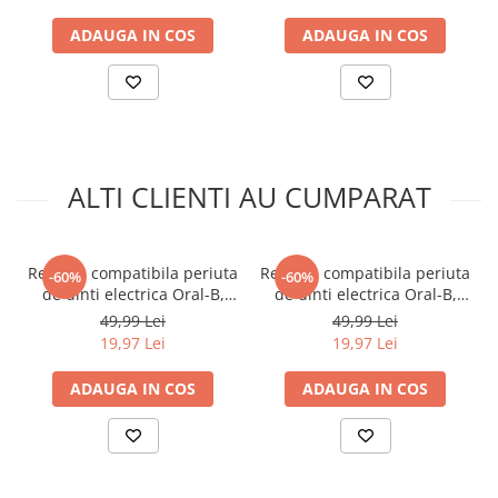
rezistent la apa IPX6, cablu
LED lanterna, Indepartare
ADAUGA IN COS
USB, Roz
ADAUGA IN COS
piele moarta,
ALTI CLIENTI AU CUMPARAT
Rezerva compatibila periuta
Rezerva compatibila periuta
-60%
-60%
de dinti electrica Oral-B,
de dinti electrica Oral-B,
Dentos Pro Clean, 4 bucati,
Dentos Sensitive Clean, 4
49,99 Lei
49,99 Lei
Alb
bucati, Alb
19,97 Lei
19,97 Lei
ADAUGA IN COS
ADAUGA IN COS