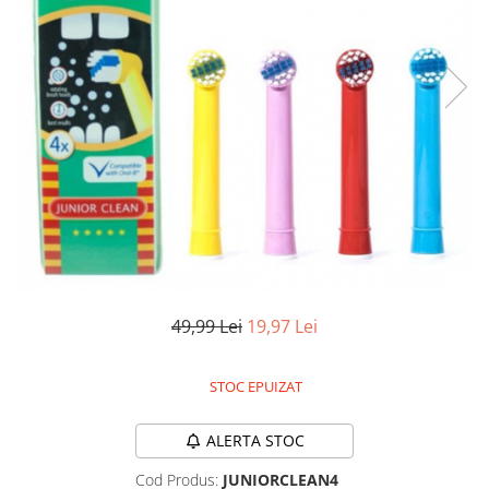
Pistoale de lipit
Perii de par electrice
Termometre bucatarie
Uscatoare de par
Tigai si Seturi
Unelte si aparate de masura
Uscatoare Rufe
Veioze si Lampi
Vopsele si Pigmenti
49,99 Lei
19,97 Lei
STOC EPUIZAT
ALERTA STOC
Cod Produs:
JUNIORCLEAN4