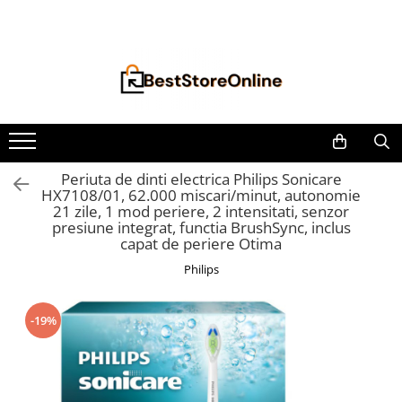
Toate Produsele
Accesorii aparate climatizare
Accesorii console gaming
Accesorii si Piese Aspiratoare
Aspiratoare Universale
Periuta de dinti electrica Philips Sonicare
HX7108/01, 62.000 miscari/minut, autonomie
Dyson
21 zile, 1 mod periere, 2 intensitati, senzor
iRobot Roomba
presiune integrat, functia BrushSync, inclus
capat de periere Otima
Karcher Parkside
Philips
Philips
Tefal Rowenta X-Force Flex
-19%
Xiaomi Roborock
Aspiratoare
Auto Moto