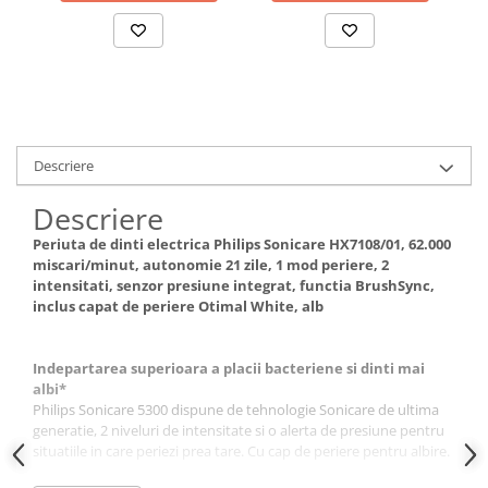
magnet
Dispozitive si Accesorii medicale
de uz casnic
Epilatoare
Irigatoare Bucale
Perii de par electrice
Descriere
Uscatoare de par
Ingrijire tesaturi
Descriere
Produse Mercerie
Periuta de dinti electrica Philips Sonicare HX7108/01, 62.000
Jucarii, Copii & Bebe
miscari/minut, autonomie 21 zile, 1 mod periere, 2
intensitati, senzor presiune integrat, functia BrushSync,
Jucarii Creative
inclus capat de periere Otimal White, alb
Lampi de Veghe Copii
Seturi Pictura si Desen
Indepartarea superioara a placii bacteriene si dinti mai
albi*
Vehicule si jucarii cu telecomanda
Philips Sonicare 5300 dispune de tehnologie Sonicare de ultima
Laptop, Tablete & Telefoane
generatie, 2 niveluri de intensitate si o alerta de presiune pentru
situatiile in care periezi prea tare. Cu cap de periere pentru albire.
Genti laptop