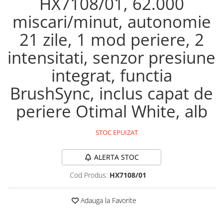
HX7108/01, 62.000
Maturi, mopuri si galeti
miscari/minut, autonomie
Organizare si depozitare
21 zile, 1 mod periere, 2
Pistoale de lipit
intensitati, senzor presiune
Termometre bucatarie
integrat, functia
Tigai si Seturi
Unelte si aparate de masura
BrushSync, inclus capat de
Uscatoare Rufe
periere Otimal White, alb
Veioze si Lampi
Vopsele si Pigmenti
STOC EPUIZAT
Console, Jocuri & Accesorii
ALERTA STOC
Electrocasnice & Climatizare
Aparate de vidat
Cod Produs:
HX7108/01
Aspiratoare
Adauga la Favorite
Blendere & Tocatoare
Fiare, statii & aparate de calcat cu