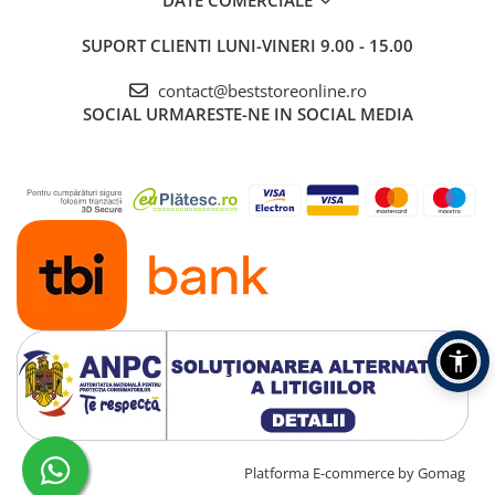
DATE COMERCIALE
SUPORT CLIENTI
LUNI-VINERI 9.00 - 15.00
contact@beststoreonline.ro
SOCIAL
URMARESTE-NE IN SOCIAL MEDIA
Sudata cu laser pentru robustete si durabilitate
Am reproiectat periutele de dinti Philips Sonicare din interior spre
exterior pentru a fi robuste, usoare si durabile. Datorita
procesului nostru avansat de sudare cu laser, periutele noastre
de dinti sunt concepute pentru a-ti fi alaturi in periere timp de ani
de zile.
Creat cu ❤ și cu 🧠 de TrifanDan.ro
Platforma E-commerce by Gomag