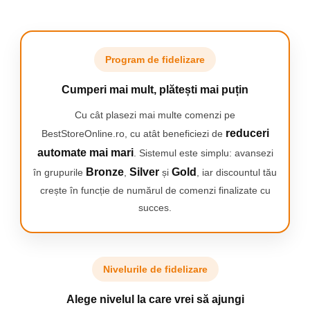
Program de fidelizare
Cumperi mai mult, plătești mai puțin
Cu cât plasezi mai multe comenzi pe
Personalizeaza-ti curatarea cu 2 niveluri de intensitate
reduceri
BestStoreOnline.ro, cu atât beneficiezi de
Pentru a te ajuta sa ai cea mai buna grija de dinti si gingii, Philips
Sonicare 5300 dispune de 2 niveluri de intensitate. Indiferent
automate mai mari
. Sistemul este simplu: avansezi
daca preferi o putere de curatare sporita cu setarea ridicata sau
Bronze
Silver
Gold
în grupurile
,
și
, iar discountul tău
preferi o curatare delicata, dar temeinica, cu setarea scazuta,
crește în funcție de numărul de comenzi finalizate cu
aceasta periuta de dinti o asigura.
succes.
Nivelurile de fidelizare
Alege nivelul la care vrei să ajungi