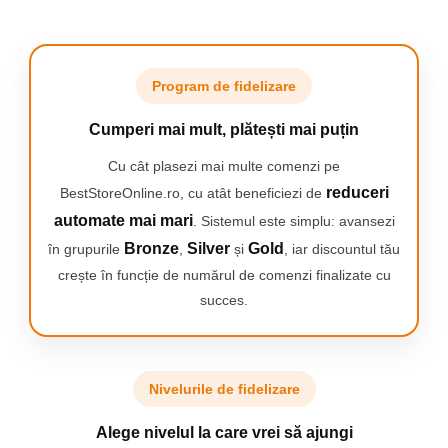
Program de fidelizare
Cumperi mai mult, plătești mai puțin
Cu cât plasezi mai multe comenzi pe
Play
reduceri
BestStoreOnline.ro, cu atât beneficiezi de
automate mai mari
. Sistemul este simplu: avansezi
Bronze
Silver
Gold
în grupurile
,
și
, iar discountul tău
crește în funcție de numărul de comenzi finalizate cu
succes.
Senzor de presiune
Senzorul avansat al periutei Philips Sonicare detec
cand apesi prea tare in timpul periajului si te averti
lumina portocalie la baza manerului, ajutandu-te astf
protejezi dintii si gingiile.
Nivelurile de fidelizare
Alege nivelul la care vrei să ajungi