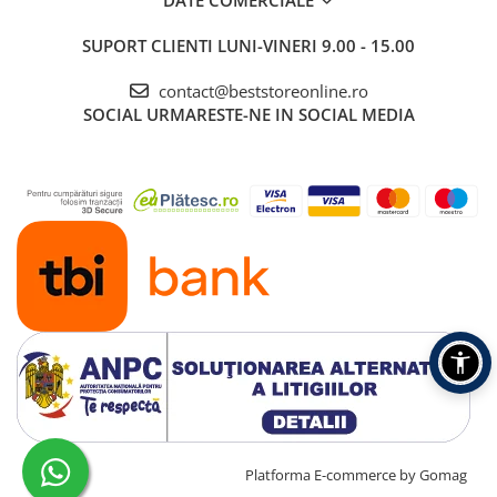
DATE COMERCIALE
SUPORT CLIENTI
LUNI-VINERI 9.00 - 15.00
contact@beststoreonline.ro
SOCIAL
URMARESTE-NE IN SOCIAL MEDIA
Compatibilitate
completa: toate
Play
capetele de
periere Philips
00:00
Sonicare sunt
00:00
compatibile cu
Mute
orice periuta
Philips Sonicare.
Pentru cele mai
Creat cu ❤ și cu 🧠 de TrifanDan.ro
Platforma E-commerce by Gomag
Settings
bune rezultate,