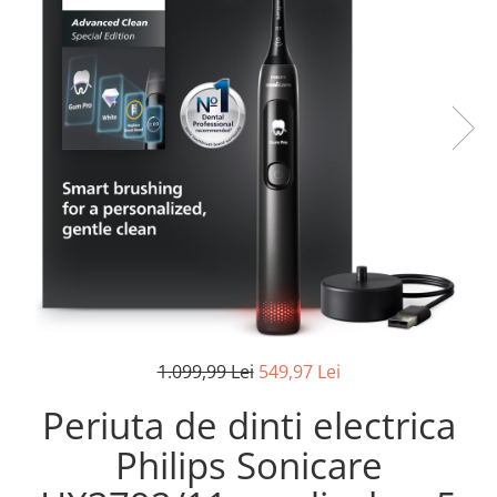
Pistoale de lipit
Perii de par electrice
Termometre bucatarie
Uscatoare de par
Tigai si Seturi
Unelte si aparate de masura
Uscatoare Rufe
Veioze si Lampi
Vopsele si Pigmenti
1.099,99 Lei
549,97 Lei
Periuta de dinti electrica
Philips Sonicare