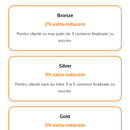
Bronze
2% extra-reducere
Pentru clienții cu mai puțin de 3 comenzi finalizate cu
Timer
succes.
integrat
SmarTimer de
2 minute si
QuadPacer de
30 de secunde
Silver
te ghideaza
3% extra-reducere
asa incat sa-ti
periezi dintii
Pentru clienții care au între 3 și 5 comenzi finalizate cu
pe intervalul
succes.
recomandat
de medicii
stomatologi si
in toate
zonele gurii,
Gold
pentru
a asigura
5% extra-reducere