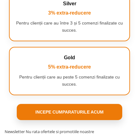
Silver
PERSONALIZEAZA-TI PERIAJUL DINTILOR
3% extra-reducere
Periuta de dinti reincarcabila cu baterie
convenabila de lunga durata si indicator de nivel
Pentru clienții care au între 3 și 5 comenzi finalizate cu
al baterie. Aceasta permite interschimbarea
succes.
capetelor de periaj pentru o curatare exact asa
cum iti doresti.
Gold
5% extra-reducere
Pentru clienții care au peste 5 comenzi finalizate cu
succes.
INCEPE CUMPARATURILE ACUM
Newsletter
Nu rata ofertele si promotiile noastre