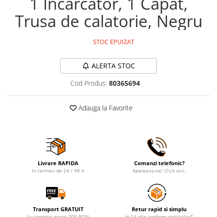
1 Incarcator, 1 Capat,
Trusa de calatorie, Negru
STOC EPUIZAT
ALERTA STOC
Cod Produs:
80365694
Adauga la Favorite
Livrare RAPIDA
Comanzi telefonic?
In termen de 24 / 48 h
Apeleaza-ne! Click aici.
Transport GRATUIT
Retur rapid si simplu
la comenzi peste 200 RON
In 14 zile conform politicilor*