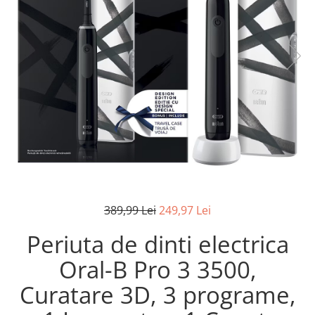
Pistoale de lipit
Perii de par electrice
Termometre bucatarie
Uscatoare de par
Tigai si Seturi
Unelte si aparate de masura
Uscatoare Rufe
Veioze si Lampi
Vopsele si Pigmenti
389,99 Lei
249,97 Lei
Periuta de dinti electrica
Oral-B Pro 3 3500,
Curatare 3D, 3 programe,