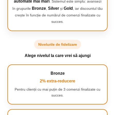
automate mai mari
. Sistemul este simplu: avansezi
Bronze
Silver
Gold
în grupurile
,
și
, iar discountul tău
crește în funcție de numărul de comenzi finalizate cu
SCHIMBATI CAPAPTUL DE PERIAJ REGULAT
succes.
Capatul de periaj Oral-B se decoloreaza din
verde in galben, in functie de utilizarea
individuala, indicand momentul in care trebuie
schimbat, pentru a mentine o eficienta de
Nivelurile de fidelizare
curatare de 100%.
Alege nivelul la care vrei să ajungi
Bronze
BATERIE CE DUREAZA MAI MULT DE 2
2% extra-reducere
SAPTAMANI
Durata de viata a bateriei de peste 2 saptamani
Pentru clienții cu mai puțin de 3 comenzi finalizate cu
cu o singura incarcare completa.
succes.