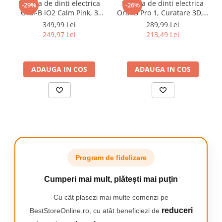
secunde sa schimbati zona de periaj.
Periuta de dinti electrica
Periuta de dinti electrica
-29%
-26%
Oral-B iO2 Calm Pink, 3
Oral-B Pro 1, Curatare 3D, 3
Programe, 1 Incarcator, 1
programe, 1 capat de
349,99 Lei
289,99 Lei
Capat, Roz Prafuit
periaj, trusa de calatorie,
249,97 Lei
213,49 Lei
Negru
INDEPARTARE SUPERIOARA A PLACII
BACTERIENE
ADAUGA IN COS
ADAUGA IN COS
Capatul rotund de periaj Oral-B, creat de medicii
stomatologi, acopera fiecare dinte pentru o
curatare eficienta si este delicat cu gingiile.
SEZNOR DE PRESIUNE LA NIVELUL GINGIILOR
Senzorul de presiune al periutei de dinti electrica
Program de fidelizare
Oral-B Pro 1 controleaza presiunea la nivelul
gingiilor. Daca periati prea tare, periuta opreste
Cumperi mai mult, plătești mai puțin
pulsatiile pentru a proteja gingiile.
Cu cât plasezi mai multe comenzi pe
reduceri
BestStoreOnline.ro, cu atât beneficiezi de