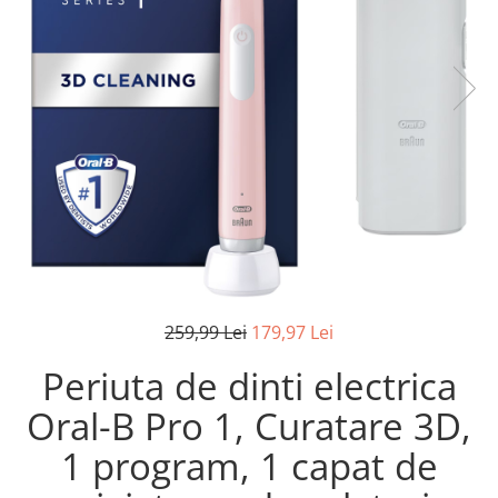
Pistoale de lipit
Perii de par electrice
Termometre bucatarie
Uscatoare de par
Tigai si Seturi
Unelte si aparate de masura
Uscatoare Rufe
Veioze si Lampi
Vopsele si Pigmenti
259,99 Lei
179,97 Lei
Periuta de dinti electrica
Oral-B Pro 1, Curatare 3D,
1 program, 1 capat de