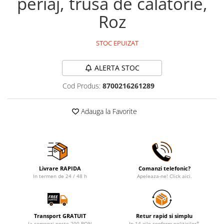
periaj, trusa de calatorie,
Roz
STOC EPUIZAT
ALERTA STOC
Cod Produs:
8700216261289
Adauga la Favorite
Livrare RAPIDA
Comanzi telefonic?
In termen de 24 / 48 h
Apeleaza-ne! Click aici.
Transport GRATUIT
Retur rapid si simplu
la comenzi peste 200 RON
In 14 zile conform politicilor*