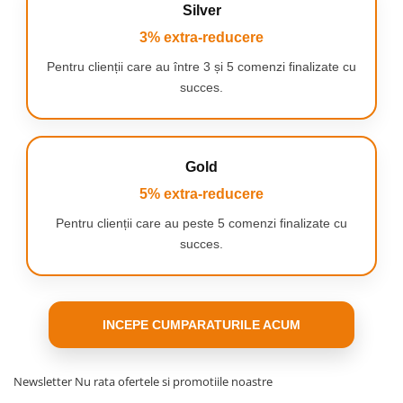
Silver
PERSONALIZEAZA-TI PERIAJUL DINTILOR
3% extra-reducere
Periuta de dinti reincarcabila cu baterie
Pentru clienții care au între 3 și 5 comenzi finalizate cu
convenabila de lunga durata si indicator de nivel
al baterie. Aceasta permite interschimbarea
succes.
capetelor de periaj pentru o curatare exact asa
cum iti doresti.
Gold
5% extra-reducere
Pentru clienții care au peste 5 comenzi finalizate cu
succes.
INCEPE CUMPARATURILE ACUM
Newsletter
Nu rata ofertele si promotiile noastre