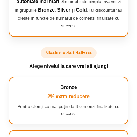
automate mai mari
. Sistemul este simplu: avansezi
Bronze
Silver
Gold
în grupurile
,
și
, iar discountul tău
INDEPARTEAZA CU PANA LA 100% MAI
MULTA PLACA BACTERIANA
crește în funcție de numărul de comenzi finalizate cu
Periuta de dinti electrica Oral-B Pro 1
succes.
indeparteaza cu pana la 100% mai multa placa
bacteriana decat o periuta manuala obisnuita,
pentru gingii mai sanatoase si zambetul incepe
sa fie mai alb inca din prima zi de periaj, prin
indepartarea petelor de suprafata.
Nivelurile de fidelizare
Alege nivelul la care vrei să ajungi
INLOCUIESTE CAPATUL PERIUTEI IN MOD
Bronze
REGULAT
2% extra-reducere
Capul de periaj Oral-B se decoloreaza din verde
in galben, in functie de nivelul de uzura, indicand
Pentru clienții cu mai puțin de 3 comenzi finalizate cu
momentul in care trebuie schimbat, pentru a
succes.
mentine o eficienta de curatare de 100%.