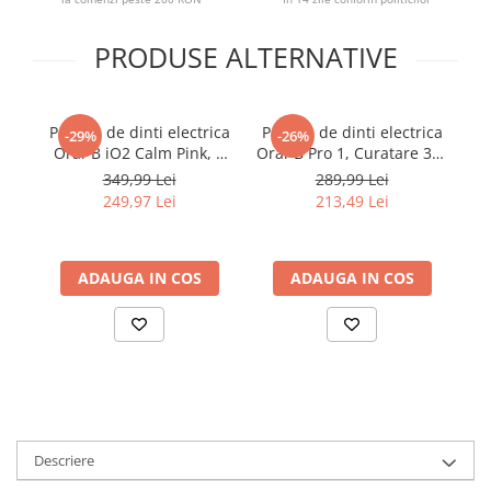
PRODUSE ALTERNATIVE
Periuta de dinti electrica
Periuta de dinti electrica
Pe
-29%
-26%
Oral-B iO2 Calm Pink, 3
Oral-B Pro 1, Curatare 3D,
Ph
Programe, 1 Incarcator, 1
3 programe, 1 capat de
349,99 Lei
289,99 Lei
Capat, Roz Prafuit
periaj, trusa de calatorie,
249,97 Lei
213,49 Lei
Negru
ADAUGA IN COS
ADAUGA IN COS
Descriere