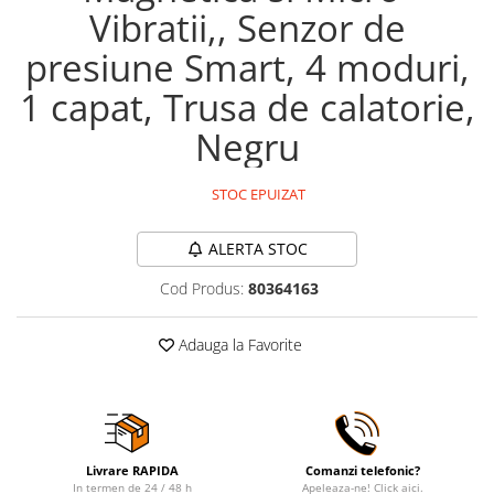
Vibratii,, Senzor de
presiune Smart, 4 moduri,
1 capat, Trusa de calatorie,
Negru
STOC EPUIZAT
ALERTA STOC
Cod Produs:
80364163
Adauga la Favorite
Livrare RAPIDA
Comanzi telefonic?
In termen de 24 / 48 h
Apeleaza-ne! Click aici.