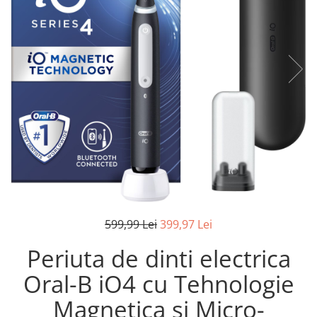
Pistoale de lipit
Perii de par electrice
Termometre bucatarie
Uscatoare de par
Tigai si Seturi
Unelte si aparate de masura
Uscatoare Rufe
Veioze si Lampi
Vopsele si Pigmenti
599,99 Lei
399,97 Lei
Periuta de dinti electrica
Oral-B iO4 cu Tehnologie
Magnetica si Micro-