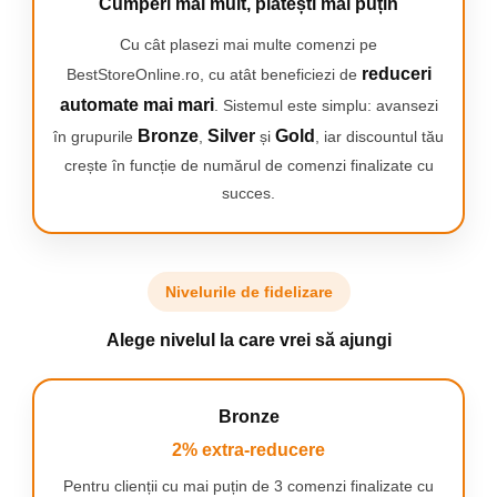
Cumperi mai mult, plătești mai puțin
Cu cât plasezi mai multe comenzi pe
reduceri
BestStoreOnline.ro, cu atât beneficiezi de
Capatul rotund
de la Oral-B impreuna cu
automate mai mari
. Sistemul este simplu: avansezi
micro-vibratiile delicate pentru o senzatie de
gura proaspata si curata si gingii cu 100% mai
Bronze
Silver
Gold
în grupurile
,
și
, iar discountul tău
sanatoase intr-o saptamana, prin comparatie
crește în funcție de numărul de comenzi finalizate cu
cu o periuta de dinti manuala obisnuita.
succes.
Nivelurile de fidelizare
Indicatorul luminos
te informeaza cand este
Alege nivelul la care vrei să ajungi
momentul sa schimbi capul periutei tale de
dinti Oral-B iO4, pentru a obtine cele mai bune
rezultate.
Bronze
2% extra-reducere
Pentru clienții cu mai puțin de 3 comenzi finalizate cu